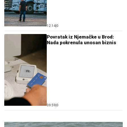
12:14
|
0
Povratak iz Njemačke u Brod:
Nada pokrenula unosan biznis
09:59
|
0