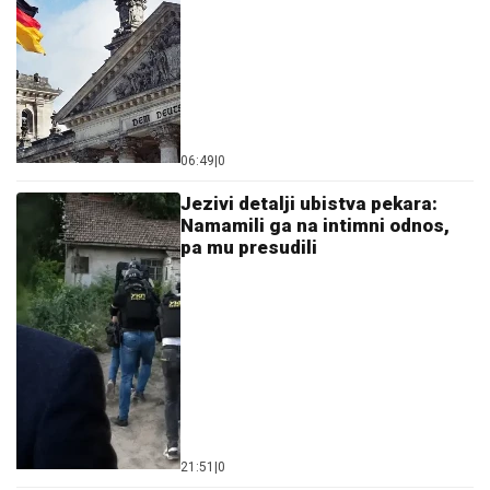
06:49
|
0
Jezivi detalji ubistva pekara:
Namamili ga na intimni odnos,
pa mu presudili
21:51
|
0