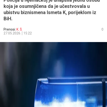
Policija u Njemačkoj je uhapsila jednu osobu
koja je osumnjičena da je učestvovala u
ubistvu biznismena Ismeta K, porijeklom iz
BiH.
Prenosi:
K. Š.
0
27.05.2026.
15:22