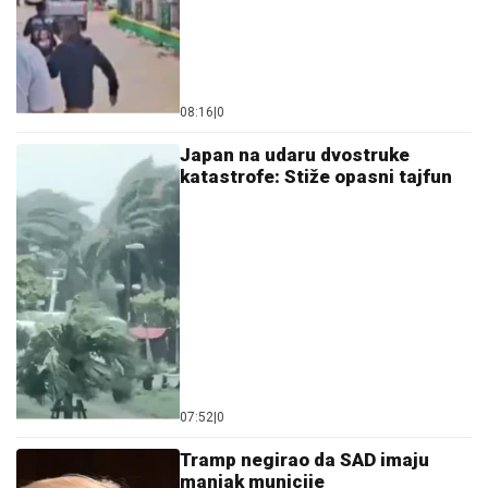
08:16
|
0
Japan na udaru dvostruke
katastrofe: Stiže opasni tajfun
07:52
|
0
Tramp negirao da SAD imaju
manjak municije