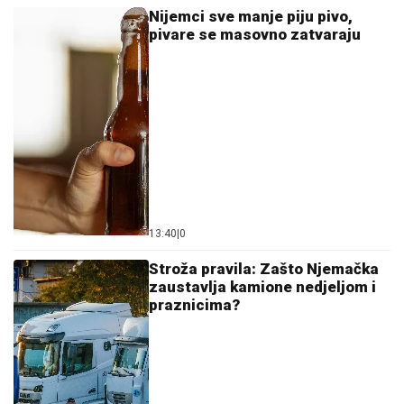
Nijemci sve manje piju pivo,
pivare se masovno zatvaraju
13:40
|
0
Stroža pravila: Zašto Njemačka
zaustavlja kamione nedjeljom i
praznicima?