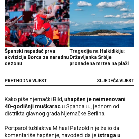
Španski napadač prva
Tragedija na Halkidikiju:
akvizicija Borca za narednu
Državljanka Srbije
sezonu
pronađena mrtva na plaži
PRETHODNA VIJEST
SLJEDEĆA VIJEST
Kako piše njemački Bild,
uhapšen je neimenovani
40-godišnji muškarac
u Spandauu, jednom od
distrikta glavnog grada Njemačke Berlina.
Portparol tužilaštva Mihael Petzold nije želio da
komentariše hapšenje, navodeći da je
istraga u