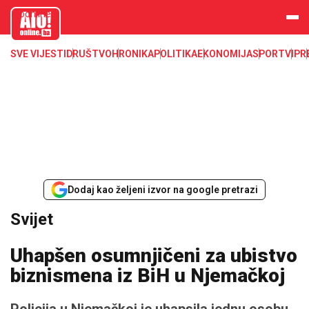
aloonline.b
a
SVE VIJESTI
DRUŠTVO
HRONIKA
POLITIKA
EKONOMIJA
SPORT
VIP
R
Dodaj kao željeni izvor na google pretrazi
Svijet
Uhapšen osumnjičeni za ubistvo
biznismena iz BiH u Njemačkoj