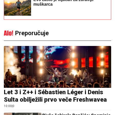
muškarca
Preporučuje
Let 3 i Z++ i Sébastien Léger i Denis
Sulta obilježili prvo veče Freshwavea
10:00
|
0