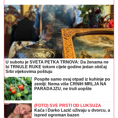
U subotu je SVETA PETKA TRNOVA: Da ženama ne
bi TRNULE RUKE tokom cijele godine jedan običaj
Srbi vijekovima poštuju
Pospite samo ovaj otpad iz kuhinje po
zemlji: Nema više CRNIH MRLJA NA
PARADAJZU, ne truli uopšte
(FOTO) SVE PRŠTI OD LUKSUZA
Kaća i Darko Lazić uživaju u dvorcu, a
ispred ogroman bazen