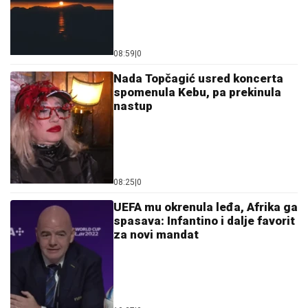
08:59
|
0
Nada Topčagić usred koncerta
spomenula Kebu, pa prekinula
nastup
08:25
|
0
UEFA mu okrenula leđa, Afrika ga
spasava: Infantino i dalje favorit
za novi mandat