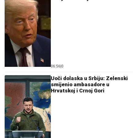
06:56
|
0
Uoči dolaska u Srbiju: Zelenski
smijenio ambasadore u
Hrvatskoj i Crnoj Gori