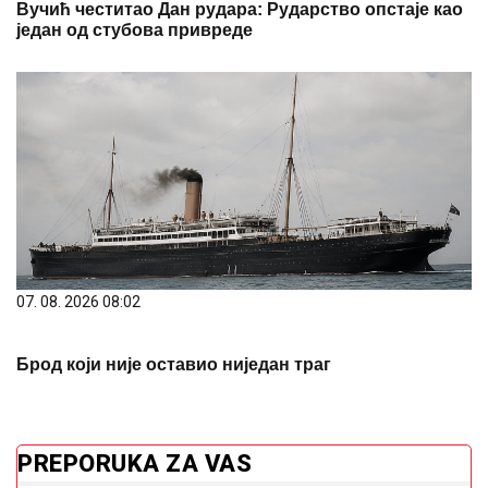
Вучић честитао Дан рудара: Рударство опстаје као
један од стубова привреде
07. 08. 2026 08:02
Брод који није оставио ниједан траг
PREPORUKA ZA VAS