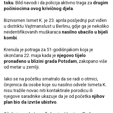
toku
. Bild navodi i da policija aktivno traga za
drugim
počiniocima ovog krivičnog djela
.
Biznismen Ismet K. je 23. aprila posljednji put viđen
u distriktu Vajtmanslust u Berlinu, gdje ga je nekoliko
neidentifikovanih muškaraca
nasilno ubacilo u bijeli
kombi
.
Krenula je potraga za 51-godišnjakom koja je
okončana 22. maja kada je
njegovo tijelo
pronađeno u blizini grada Potsdam
, zakopano više
od metar u zemlji.
Iako se na početku smatralo da se radi o otmici,
činjenica da osobe koje su nasilno odvele Ismeta K.
nisu tražile novac niti kontaktirale porodicu ili
njegove saradnike ukazuje da je od početka
njihov
plan bio da izvrše ubistvo
.