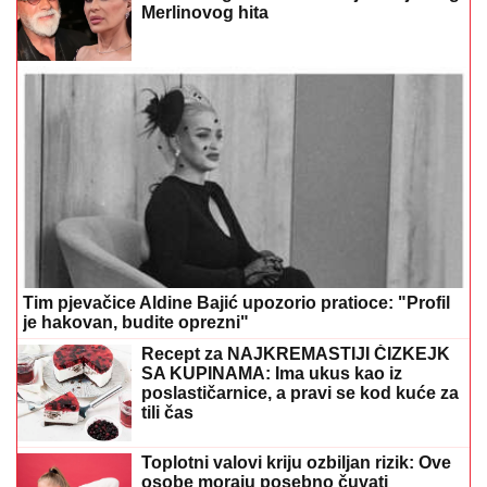
Merlinovog hita
Tim pjevačice Aldine Bajić upozorio pratioce: "Profil
je hakovan, budite oprezni"
Recept za NAJKREMASTIJI ČIZKEJK
SA KUPINAMA: Ima ukus kao iz
poslastičarnice, a pravi se kod kuće za
tili čas
Toplotni valovi kriju ozbiljan rizik: Ove
osobe moraju posebno čuvati