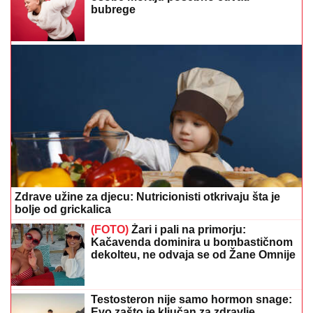
bubrege
Zdrave užine za djecu: Nutricionisti otkrivaju šta je
bolje od grickalica
(FOTO)
Žari i pali na primorju:
Kačavenda dominira u bombastičnom
dekolteu, ne odvaja se od Žane Omnije
Testosteron nije samo hormon snage:
Evo zašto je ključan za zdravlje