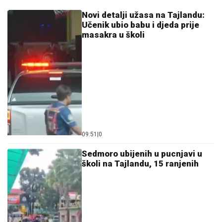
Novi detalji užasa na Tajlandu:
Učenik ubio babu i djeda prije
masakra u školi
09:51
|
0
Sedmoro ubijenih u pucnjavi u
školi na Tajlandu, 15 ranjenih