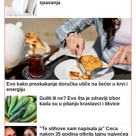
spavanja
Evo kako preskakanje doručka utiče na šećer u krvi i
energiju
Guliti ili ne? Evo šta je zdraviji izbor
kada su u pitanju krastavci i tikvice
"Te stihove sam napisala ja" Ceca
nakon 35 godina otkrila tajnu najvećeg