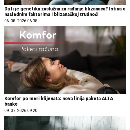
Da li je genetika zaslužna za rađanje blizanaca? Istina o
naslednim faktorima i blizanačkoj trudnoći
06. 08. 2026 06:38
Komfor po meri klijenata: nova linija paketa ALTA
banke
09. 07. 2026 09:20