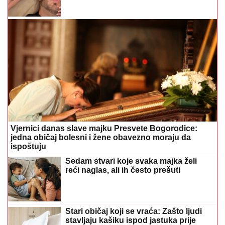
Vjernici danas slave majku Presvete Bogorodice:
jedna običaj bolesni i žene obavezno moraju da
ispoštuju
Sedam stvari koje svaka majka želi
reći naglas, ali ih često prešuti
Stari običaj koji se vraća: Zašto ljudi
stavljaju kašiku ispod jastuka prije