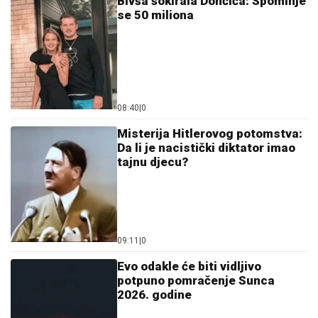
Bivša šokirala Dončića: Spominje
se 50 miliona
08:40
|
0
Misterija Hitlerovog potomstva:
Da li je nacistički diktator imao
tajnu djecu?
09:11
|
0
Evo odakle će biti vidljivo
potpuno pomračenje Sunca
2026. godine