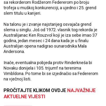
sa rekorderom Rodžerom Federerom po broju
trofeja u muškoj konkurenciji, a ujedno i 25. grend
slem titulu u karijeri.
Na talonu je i zvanje najstarijeg osvajača grend
slema u singlu. Još od 1972. vlasnik tog rekorda je
Australijanac Ken Rouzvol koji je iza sebe imao 37
godina, jedan mesec i 24 dana kada je u finalu
Australijan opena nadigrao sunarodnika Mala
Andersona.
Inače, eventualna pobjeda protiv Rinderkneša bi
Novaku donijela i 105. trijumf na terenima
Vimbldona. Po tome bi se izjednačio sa Federerom
na vječnoj listi.
PROČITAJTE KLIKOM OVDJE
NAJVAŽNIJE
AKTUELNE VIJESTI