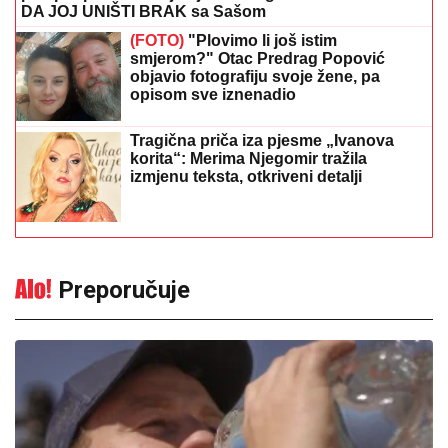
DA JOJ UNIŠTI BRAK sa Sašom
(FOTO)
"Plovimo li još istim
smjerom?" Otac Predrag Popović
objavio fotografiju svoje žene, pa
opisom sve iznenadio
Tragična priča iza pjesme „Ivanova
korita“: Merima Njegomir tražila
izmjenu teksta, otkriveni detalji
Preporučuje