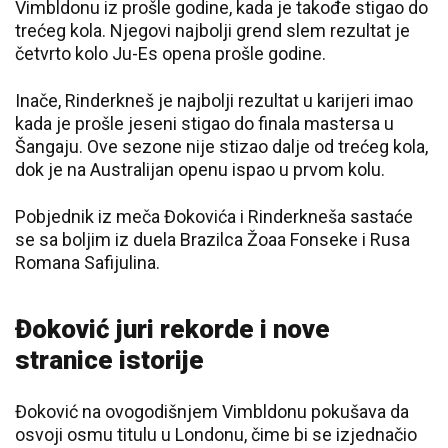
Vimbldonu iz prošle godine, kada je takođe stigao do
trećeg kola. Njegovi najbolji grend slem rezultat je
četvrto kolo Ju-Es opena prošle godine.
Inače, Rinderkneš je najbolji rezultat u karijeri imao
kada je prošle jeseni stigao do finala mastersa u
Šangaju. Ove sezone nije stizao dalje od trećeg kola,
dok je na Australijan openu ispao u prvom kolu.
Pobjednik iz meča Đokovića i Rinderkneša sastaće
se sa boljim iz duela Brazilca Žoaa Fonseke i Rusa
Romana Safijulina.
Đoković juri rekorde i nove
stranice istorije
Đoković na ovogodišnjem Vimbldonu pokušava da
osvoji osmu titulu u Londonu, čime bi se izjednačio