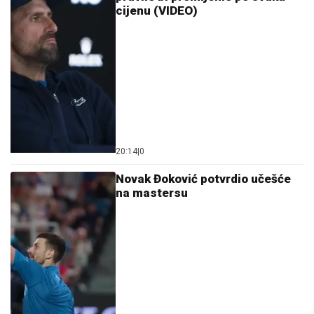
cijenu (VIDEO)
20:14
|
0
Novak Đoković potvrdio učešće
na mastersu