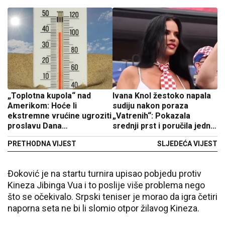
„Toplotna kupola“ nad
Ivana Knol žestoko napala
Amerikom: Hoće li
sudiju nakon poraza
ekstremne vrućine ugroziti
„Vatrenih“: Pokazala
proslavu Dana
srednji prst i poručila jednu
nezavisnosti?
stvar!
PRETHODNA VIJEST
SLJEDEĆA VIJEST
Đoković je na startu turnira upisao pobjedu protiv
Kineza Jibinga Vua i to poslije više problema nego
što se očekivalo. Srpski teniser je morao da igra četiri
naporna seta ne bi li slomio otpor žilavog Kineza.