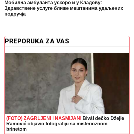
Мобилна амбуланта ускоро и у Кладову:
Здравствене услуге ближе мештанима удаљених
подручја
PREPORUKA ZA VAS
(FOTO) ZAGRLJENI I NASMIJANI
Bivši dečko Džejle
Ramović objavio fotografiju sa misterioznom
brinetom