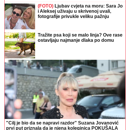
(FOTO)
Ljubav cvjeta na moru: Sara Jo
i Aleksej uživaju u skrivenoj uvali,
fotografije privukle veliku pažnju
Tražite psa koji se malo linja? Ove rase
ostavljaju najmanje dlaka po domu
"Cilj je bio da se napravi razdor" Suzana Jovanović
prvi put priznala da je njena koleginica POKUŠALA