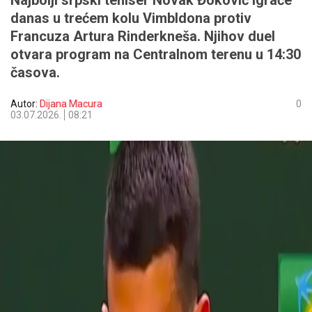
Najbolji srpski teniser Novak Đoković igraće
danas u trećem kolu Vimbldona protiv
Francuza Artura Rinderkneša. Njihov duel
otvara program na Centralnom terenu u 14:30
časova.
Autor:
Dijana Macura
0
03.07.2026.
08:21