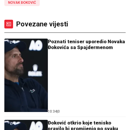
NOVAK ĐOKOVIĆ
Povezane vijesti
Poznati teniser uporedio Novaka
Đokovića sa Spajdermenom
10:34
|
0
Đoković otkrio koje tenisko
pravilo bi promijenio po svaku