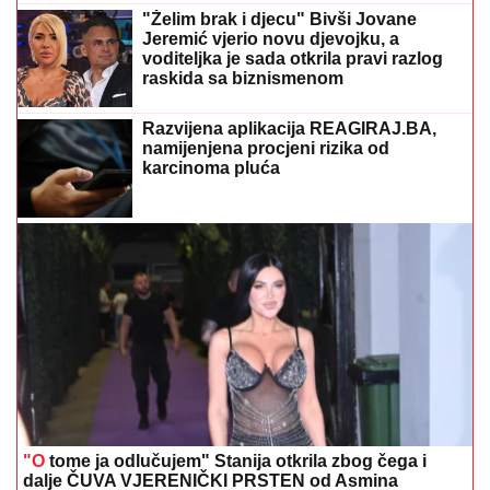
"Želim brak i djecu" Bivši Jovane
Jeremić vjerio novu djevojku, a
voditeljka je sada otkrila pravi razlog
raskida sa biznismenom
Razvijena aplikacija REAGIRAJ.BA,
namijenjena procjeni rizika od
karcinoma pluća
"O
tome ja odlučujem" Stanija otkrila zbog čega i
dalje ČUVA VJERENIČKI PRSTEN od Asmina