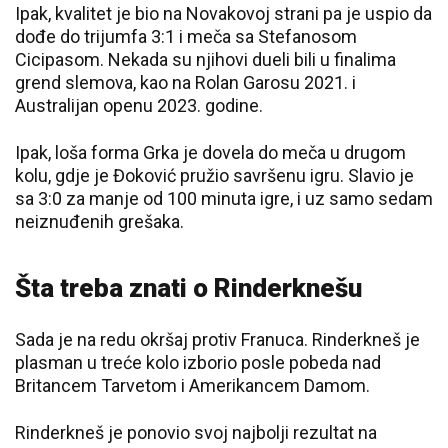
Ipak, kvalitet je bio na Novakovoj strani pa je uspio da
dođe do trijumfa 3:1 i meča sa Stefanosom
Cicipasom. Nekada su njihovi dueli bili u finalima
grend slemova, kao na Rolan Garosu 2021. i
Australijan openu 2023. godine.
Ipak, loša forma Grka je dovela do meča u drugom
kolu, gdje je Đoković pružio savršenu igru. Slavio je
sa 3:0 za manje od 100 minuta igre, i uz samo sedam
neiznuđenih grešaka.
Šta treba znati o Rinderknešu
Sada je na redu okršaj protiv Franuca. Rinderkneš je
plasman u treće kolo izborio posle pobeda nad
Britancem Tarvetom i Amerikancem Damom.
Rinderkneš je ponovio svoj najbolji rezultat na