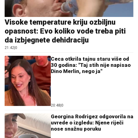
Visoke temperature kriju ozbiljnu
opasnost: Evo koliko vode treba piti
da izbjegnete dehidraciju
21:42
|
0
Ceca otkrila tajnu staru više od
30 godina: "Taj stih nije napisao
Dino Merlin, nego ja"
20:48
|
0
Georgina Rodrigez odgovorila na
uvrede o izgledu: Njene riječi
nose snažnu poruku