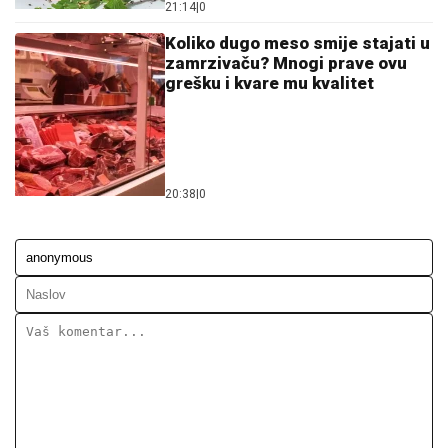
21:14
|
0
Koliko dugo meso smije stajati u
zamrzivaču? Mnogi prave ovu
grešku i kvare mu kvalitet
20:38
|
0