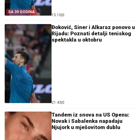
SA 39 GODINA
15:10
|
0
Đoković, Siner i Alkaraz ponovo u
Rijadu: Poznati detalji teniskog
spektakla u oktobru
21:43
|
0
Tandem iz snova na US Openu:
Novak i Sabalenka napadaju
Njujork u mješovitom dublu