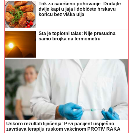
Trik za savršeno pohovanje: Dodajte
dvije kapi u jaja i dobićete hrskavu
koricu bez viška ulja
Šta je toplotni talas: Nije presudna
samo brojka na termometru
Uskoro rezultati liječenja: Prvi pacijent uspješno
završava terapiju ruskom vakcinom PROTIV RAKA