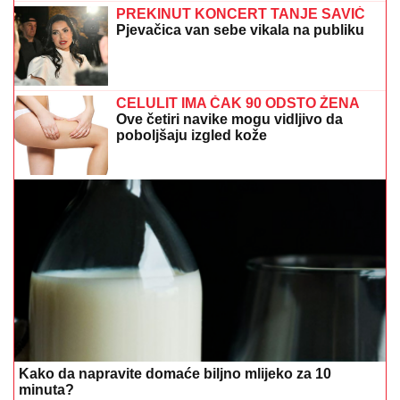
PREKINUT KONCERT TANJE SAVIĆ
Pjevačica van sebe vikala na publiku
CELULIT IMA ČAK 90 ODSTO ŽENA
Ove četiri navike mogu vidljivo da
poboljšaju izgled kože
Kako da napravite domaće biljno mlijeko za 10
minuta?