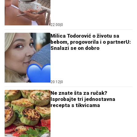
22:00
|
0
Milica Todorović o životu sa
bebom, progovorila i o partnerU:
Snalazi se on dobro
20:12
|
0
Ne znate šta za ručak?
Isprobajte tri jednostavna
recepta s tikvicama