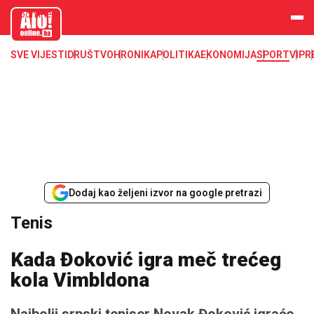
aloonline.b
a
SVE VIJESTI
DRUŠTVO
HRONIKA
POLITIKA
EKONOMIJA
SPORT
VIP
R
Dodaj kao željeni izvor na google pretrazi
Tenis
Kada Đoković igra meč trećeg
kola Vimbldona