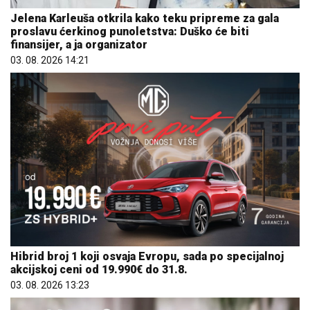
Jelena Karleuša otkrila kako teku pripreme za gala
proslavu ćerkinog punoletstva: Duško će biti
finansijer, a ja organizator
03. 08. 2026 14:21
Hibrid broj 1 koji osvaja Evropu, sada po specijalnoj
akcijskoj ceni od 19.990€ do 31.8.
03. 08. 2026 13:23