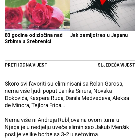
83 godine od zločina nad
Jak zemljotres u Japanu
Srbima u Srebrenici
PRETHODNA VIJEST
SLJEDEĆA VIJEST
Skoro svi favoriti su eliminisani sa Rolan Garosa,
nema više ljudi poput Janika Sinera, Novaka
Đokovića, Kaspera Ruda, Danila Medvedeva, Aleksa
de Minora, Tejlora Frica...
Nema više ni Andreja Rubljova na ovom turniru.
Njega je u nedjelju uveče eliminisao Jakub Menšik
poslije velike borbe sa 3-2 u setovima.