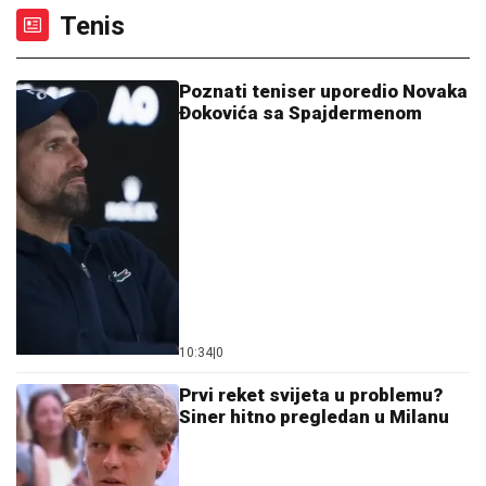
Tenis
Poznati teniser uporedio Novaka
Đokovića sa Spajdermenom
10:34
|
0
Prvi reket svijeta u problemu?
Siner hitno pregledan u Milanu