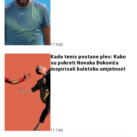
17:50
|
0
Kada tenis postane ples: Kako
su pokreti Novaka Đokovića
inspirisali baletsku umjetnost
11:19
|
0