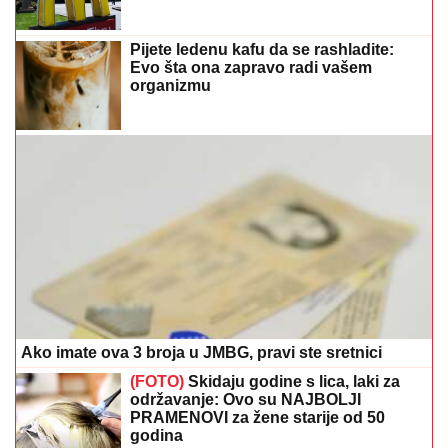
Pijete ledenu kafu da se rashladite:
Evo šta ona zapravo radi vašem
organizmu
Ako imate ova 3 broja u JMBG, pravi ste sretnici
(FOTO)
Skidaju godine s lica, laki za
održavanje: Ovo su NAJBOLJI
PRAMENOVI za žene starije od 50
godina