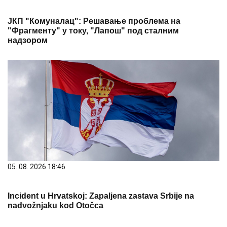
ЈКП "Комуналац": Решавање проблема на
"Фрагменту" у току, "Лапош" под сталним
надзором
05. 08. 2026 18:46
Incident u Hrvatskoj: Zapaljena zastava Srbije na
nadvožnjaku kod Otočca