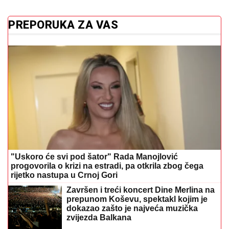
PREPORUKA ZA VAS
"Uskoro će svi pod šator" Rada Manojlović
progovorila o krizi na estradi, pa otkrila zbog čega
rijetko nastupa u Crnoj Gori
Završen i treći koncert Dine Merlina na
prepunom Koševu, spektakl kojim je
dokazao zašto je najveća muzička
zvijezda Balkana