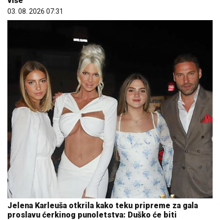
više
03. 08. 2026 07:31
Jelena Karleuša otkrila kako teku pripreme za gala
proslavu ćerkinog punoletstva: Duško će biti