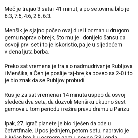
Meč je trajao 3 sata i 41 minut, a po setovima bilo je
6:3, 7:6, 4:6, 2:6, 6:3.
Menšik je sjajno počeo ovaj duel i odmah u drugom
gemu napravio brejk, što mu je i donijelo šansu da
osvoji prvi set i to je iskoristio, pa je u sljedećem
viđena ljuta borba.
Preko sat vremena je trajalo nadmudrivanje Rubljova
i Menšika, a Čeh je poslije taj-brejka poveo sa 2-0 i to
je bio znak da se Rubljov probudi.
Rus je za sat vremena i 14 minuta uspeo da osvoji
sledeća dva seta, da dozvoli Menšiku ukupno šest
gemova u tom periodu i režira pravu dramu u Parizu.
Ipak, 27. igrač planete je bio riješen da ode u
četvrtfinale. U posljednjem, petom setu, napravio je
ključan brejk u osmom gemu, poveo 5:3 i onda