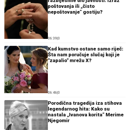
razbijesnile dio javnosti: Izraz
poštovanja ili „čisto
nepoštovanje” gostiju?
06:39
|
0
Kad kumstvo ostane samo riječ:
Šta nam poručuje slučaj koji je
"zapalio" mrežu X?
06:46
|
0
Porodična tragedija iza stihova
legendarnog hita: Kako su
nastala „Ivanova korita” Merime
Njegomir