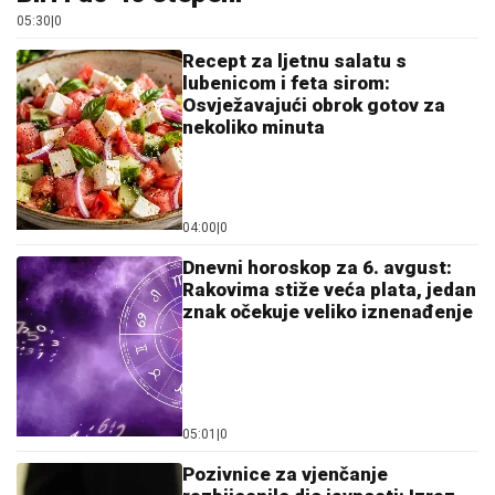
05:30
|
0
Recept za ljetnu salatu s
lubenicom i feta sirom:
Osvježavajući obrok gotov za
nekoliko minuta
04:00
|
0
Dnevni horoskop za 6. avgust:
Rakovima stiže veća plata, jedan
znak očekuje veliko iznenađenje
05:01
|
0
Pozivnice za vjenčanje