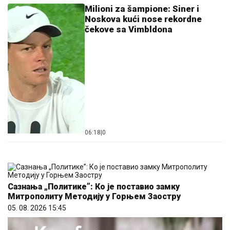
Milioni za šampione: Siner i
Noskova kući nose rekordne
čekove sa Vimbldona
06:18
|
0
Сазнања „Политике”: Ко је поставио замку
Митрополиту Методију у Горњем Заостру
05. 08. 2026 15:45