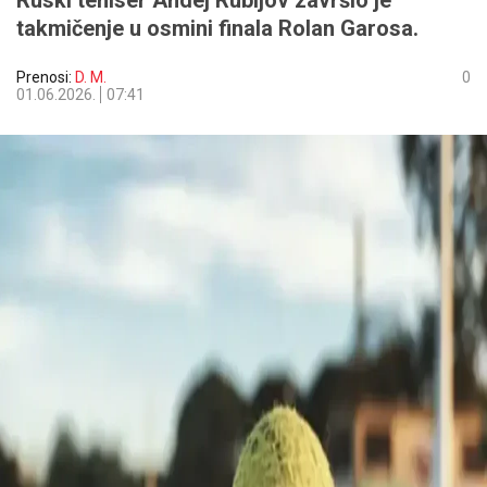
Ruski teniser Andej Rubljov završio je
takmičenje u osmini finala Rolan Garosa.
Prenosi:
D. M.
0
01.06.2026.
07:41