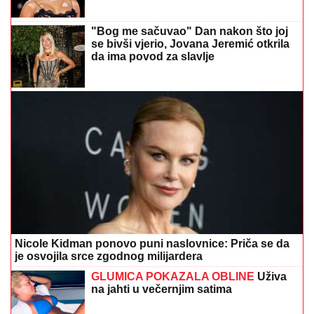
"Bog me sačuvao" Dan nakon što joj
se bivši vjerio, Jovana Jeremić otkrila
da ima povod za slavlje
Nicole Kidman ponovo puni naslovnice: Priča se da
je osvojila srce zgodnog milijardera
GLUMICA POKAZALA OBLINE
Uživa
na jahti u večernjim satima