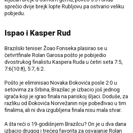
sprečio dvije brejk lopte Rubljovu pa ostvario veliku
pobjedu.
Ispao i Kasper Rud
Brazilski teniser Žoao Fonseka plasirao se u
četvrtfinale Rolan Garosa pošto je pobijedio
dvostrukog finalistu Kaspera Ruda u četiri seta 7:5,
7:6(10:8), 5:7, 6:2.
Pošto je eliminisao Novaka Đokovića posle 2:0 u
setovima za Srbina, Brazilac je izbacio još jednog
igrača koji je igrao finala na pariskoj šljaci. Doduše, za
razliku od Đokovića Norvežanin nije pobeđivao u tim
finalima, ali ni dva izgubljena finala nisu mala stvar.
A šta reći o 19-godišnjem Brazilcu? On je u dva dana
izbacio drugog i trećeg favorita za osvajanje Rolan