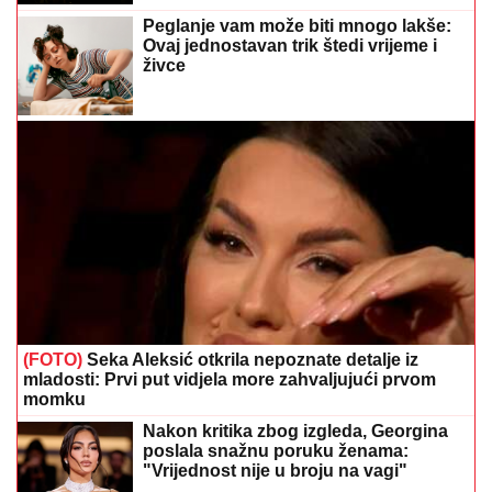
Peglanje vam može biti mnogo lakše:
Ovaj jednostavan trik štedi vrijeme i
živce
(FOTO)
Seka Aleksić otkrila nepoznate detalje iz
mladosti: Prvi put vidjela more zahvaljujući prvom
momku
Nakon kritika zbog izgleda, Georgina
poslala snažnu poruku ženama:
"Vrijednost nije u broju na vagi"