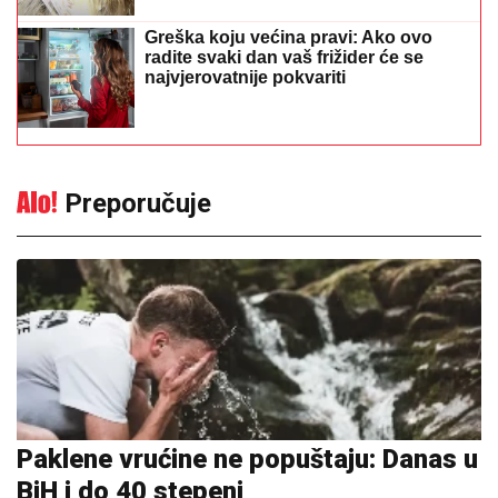
Greška koju većina pravi: Ako ovo
radite svaki dan vaš frižider će se
najvjerovatnije pokvariti
Preporučuje
Paklene vrućine ne popuštaju: Danas u
BiH i do 40 stepeni