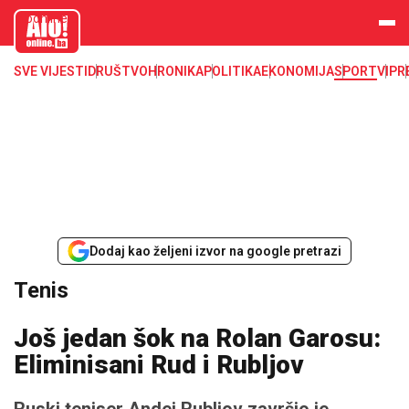
aloonline.b
a
SVE VIJESTI
DRUŠTVO
HRONIKA
POLITIKA
EKONOMIJA
SPORT
VIP
R
Dodaj kao željeni izvor na google pretrazi
Tenis
Još jedan šok na Rolan Garosu:
Eliminisani Rud i Rubljov