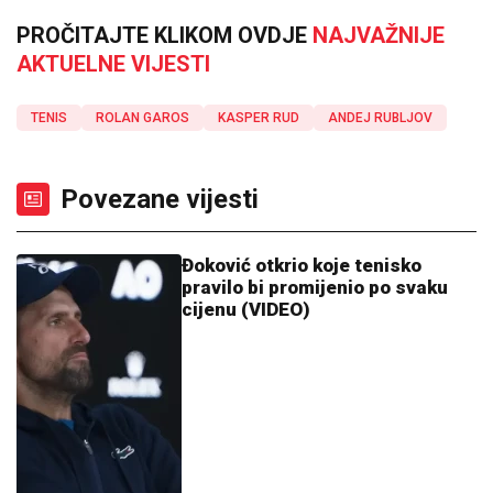
PROČITAJTE KLIKOM OVDJE
NAJVAŽNIJE
AKTUELNE VIJESTI
TENIS
ROLAN GAROS
KASPER RUD
ANDEJ RUBLJOV
Povezane vijesti
Đoković otkrio koje tenisko
pravilo bi promijenio po svaku
cijenu (VIDEO)