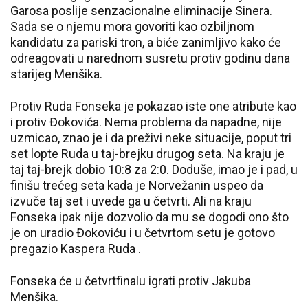
Garosa poslije senzacionalne eliminacije Sinera.
Sada se o njemu mora govoriti kao ozbiljnom
kandidatu za pariski tron, a biće zanimljivo kako će
odreagovati u narednom susretu protiv godinu dana
starijeg Menšika.
Protiv Ruda Fonseka je pokazao iste one atribute kao
i protiv Đokovića. Nema problema da napadne, nije
uzmicao, znao je i da preživi neke situacije, poput tri
set lopte Ruda u taj-brejku drugog seta. Na kraju je
taj taj-brejk dobio 10:8 za 2:0. Doduše, imao je i pad, u
finišu trećeg seta kada je Norvežanin uspeo da
izvuče taj set i uvede ga u četvrti. Ali na kraju
Fonseka ipak nije dozvolio da mu se dogodi ono što
je on uradio Đokoviću i u četvrtom setu je gotovo
pregazio Kaspera Ruda .
Fonseka će u četvrtfinalu igrati protiv Jakuba
Menšika.