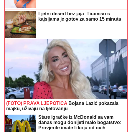
Ljetni desert bez jaja: Tiramisu s
kajsijama je gotov za samo 15 minuta
(FOTO) PRAVA LJEPOTICA
Bojana Lazić pokazala
majku, uživaju na ljetovanju
Stare igračke iz McDonald'sa vam
danas mogu donijeti malo bogatstvo:
Provjerite imate li koju od ovih