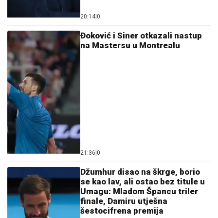
20:14
|
0
Đoković i Siner otkazali nastup
na Mastersu u Montrealu
21:36
|
0
Džumhur disao na škrge, borio
se kao lav, ali ostao bez titule u
Umagu: Mladom Špancu triler
finale, Damiru utješna
šestocifrena premija