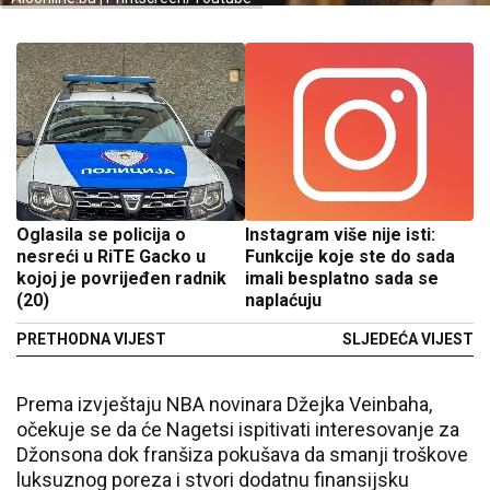
Oglasila se policija o
Instagram više nije isti:
nesreći u RiTE Gacko u
Funkcije koje ste do sada
kojoj je povrijeđen radnik
imali besplatno sada se
(20)
naplaćuju
PRETHODNA VIJEST
SLJEDEĆA VIJEST
Prema izvještaju NBA novinara Džejka Veinbaha,
očekuje se da će Nagetsi ispitivati interesovanje za
Džonsona dok franšiza pokušava da smanji troškove
luksuznog poreza i stvori dodatnu finansijsku