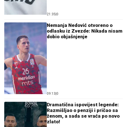
21:35
|
0
Nemanja Nedović otvoreno o
odlasku iz Zvezde: Nikada nisam
dobio objašnjenje
09:13
|
0
Dramatična ispovijest legende:
Razmišljao o penziji i pričao sa
ženom, a sada se vraća po novo
zlato!