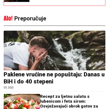
Preporučuje
Paklene vrućine ne popuštaju: Danas u
BiH i do 40 stepeni
05:30
|
0
Recept za ljetnu salatu s
lubenicom i feta sirom:
Osvježavajući obrok gotov za