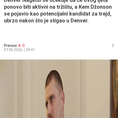
Denver Nagetsi se očekuje da će ovog ljeta
ponovo biti aktivni na tržištu, a Kem Džonson
se pojavio kao potencijalni kandidat za trejd,
ubrzo nakon što je stigao u Denver.
Prenosi:
A. D.
0
07.06.2026.
09:41