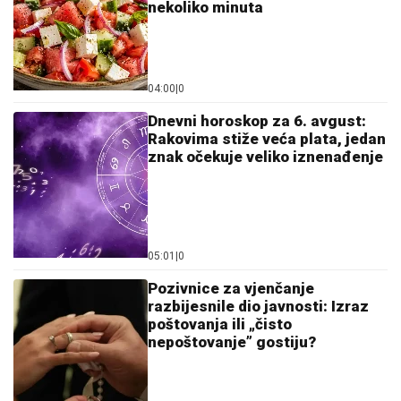
nekoliko minuta
04:00
|
0
Dnevni horoskop za 6. avgust:
Rakovima stiže veća plata, jedan
znak očekuje veliko iznenađenje
05:01
|
0
Pozivnice za vjenčanje
razbijesnile dio javnosti: Izraz
poštovanja ili „čisto
nepoštovanje” gostiju?