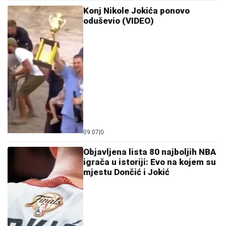
Konj Nikole Jokića ponovo
oduševio (VIDEO)
09:07
|
0
Objavljena lista 80 najboljih NBA
igrača u istoriji: Evo na kojem su
mjestu Dončić i Jokić