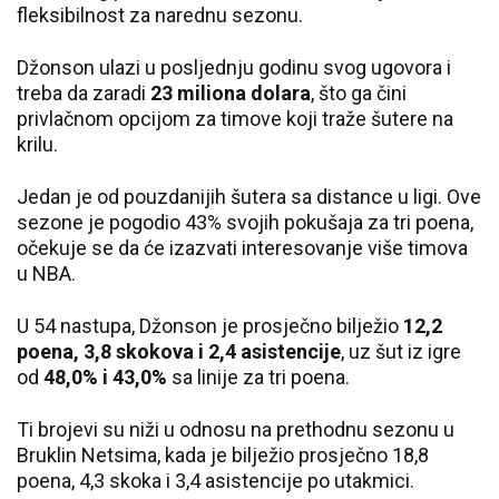
fleksibilnost za narednu sezonu.
Džonson ulazi u posljednju godinu svog ugovora i
treba da zaradi
23 miliona dolara
, što ga čini
privlačnom opcijom za timove koji traže šutere na
krilu.
Jedan je od pouzdanijih šutera sa distance u ligi. Ove
sezone je pogodio 43% svojih pokušaja za tri poena,
očekuje se da će izazvati interesovanje više timova
u NBA.
U 54 nastupa, Džonson je prosječno bilježio
12,2
poena, 3,8 skokova i 2,4 asistencije
, uz šut iz igre
od
48,0% i 43,0%
sa linije za tri poena.
Ti brojevi su niži u odnosu na prethodnu sezonu u
Bruklin Netsima, kada je bilježio prosječno 18,8
poena, 4,3 skoka i 3,4 asistencije po utakmici.