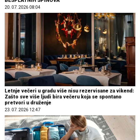
BESPLATNIH SPINOVA
20. 07. 2026 08:04
Letnje večeri u gradu više nisu rezervisane za vikend:
Zašto sve više ljudi bira večeru koja se spontano
pretvori u druženje
23. 07. 2026 12:47