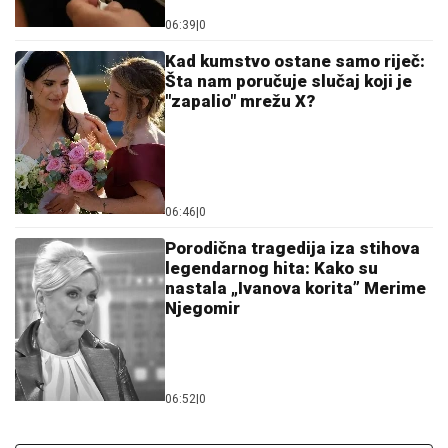
06:39
|
0
Kad kumstvo ostane samo riječ:
Šta nam poručuje slučaj koji je
"zapalio" mrežu X?
06:46
|
0
Porodična tragedija iza stihova
legendarnog hita: Kako su
nastala „Ivanova korita” Merime
Njegomir
06:52
|
0