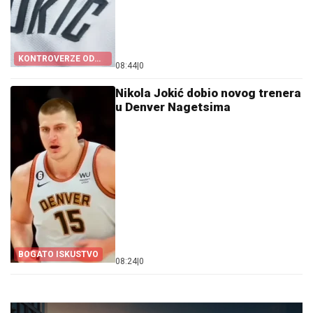
KONTROVERZE OD
08:44
|
0
POČETKA
Nikola Jokić dobio novog trenera
u Denver Nagetsima
BOGATO ISKUSTVO
08:24
|
0