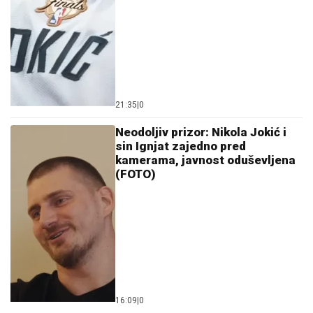
21:35
|
0
Neodoljiv prizor: Nikola Jokić i
sin Ignjat zajedno pred
kamerama, javnost oduševljena
(FOTO)
16:09
|
0