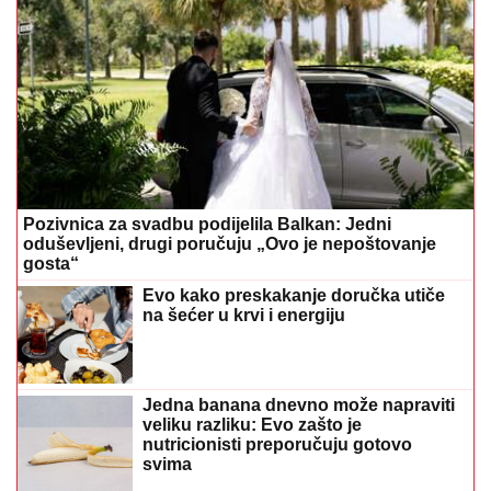
Pozivnica za svadbu podijelila Balkan: Jedni
oduševljeni, drugi poručuju „Ovo je nepoštovanje
gosta“
Evo kako preskakanje doručka utiče
na šećer u krvi i energiju
Jedna banana dnevno može napraviti
veliku razliku: Evo zašto je
nutricionisti preporučuju gotovo
svima