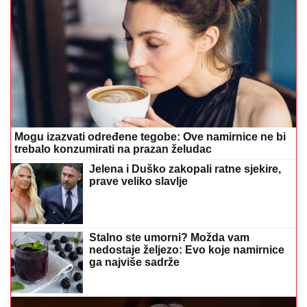
Mogu izazvati određene tegobe: Ove namirnice ne bi
trebalo konzumirati na prazan želudac
Jelena i Duško zakopali ratne sjekire,
prave veliko slavlje
Stalno ste umorni? Možda vam
nedostaje željezo: Evo koje namirnice
ga najviše sadrže