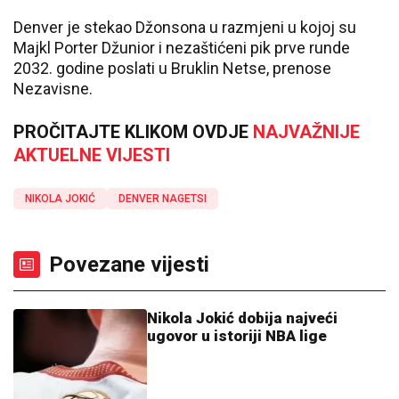
Denver je stekao Džonsona u razmjeni u kojoj su
Majkl Porter Džunior i nezaštićeni pik prve runde
2032. godine poslati u Bruklin Netse, prenose
Nezavisne.
PROČITAJTE KLIKOM OVDJE
NAJVAŽNIJE
AKTUELNE VIJESTI
NIKOLA JOKIĆ
DENVER NAGETSI
Povezane vijesti
Nikola Jokić dobija najveći
ugovor u istoriji NBA lige