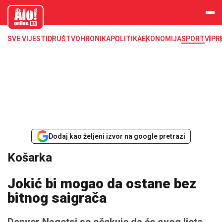
aloonline.b
a
SVE VIJESTI
DRUŠTVO
HRONIKA
POLITIKA
EKONOMIJA
SPORT
VIP
R
Dodaj kao željeni izvor na google pretrazi
Košarka
Jokić bi mogao da ostane bez
bitnog saigrača