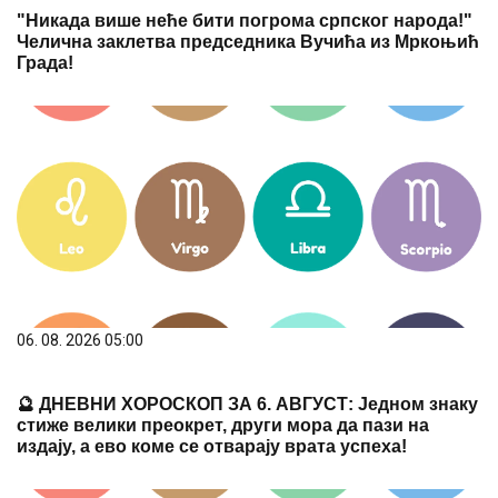
"Никада више неће бити погрома српског народа!"
Челична заклетва председника Вучића из Мркоњић
Града!
06. 08. 2026 05:00
🔮 ДНЕВНИ ХОРОСКОП ЗА 6. АВГУСТ: Једном знаку
стиже велики преокрет, други мора да пази на
издају, а ево коме се отварају врата успеха!