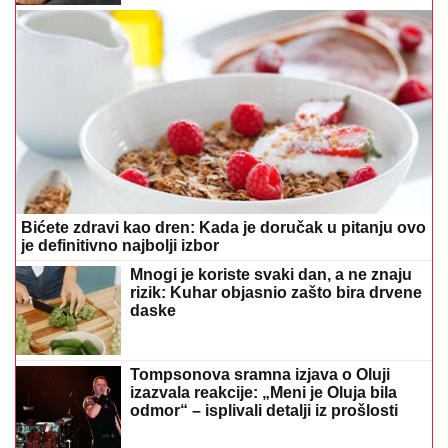
Bićete zdravi kao dren: Kada je doručak u pitanju ovo
je definitivno najbolji izbor
Mnogi je koriste svaki dan, a ne znaju
rizik: Kuhar objasnio zašto bira drvene
daske
Tompsonova sramna izjava o Oluji
izazvala reakcije: „Meni je Oluja bila
odmor“ – isplivali detalji iz prošlosti