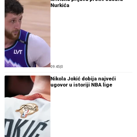
Nurkića
09:45
|
0
Nikola Jokić dobija najveći
ugovor u istoriji NBA lige