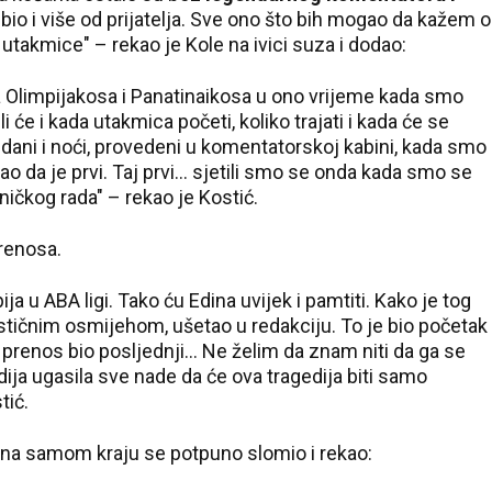
bio i više od prijatelja. Sve ono što bih mogao da kažem o
utakmice" – rekao je Kole na ivici suza i dodao:
rija Olimpijakosa i Panatinaikosa u ono vrijeme kada smo
i će i kada utakmica početi, koliko trajati i kada će se
ti, dani i noći, provedeni u komentatorskoj kabini, kada smo
da je prvi. Taj prvi... sjetili smo se onda kada smo se
ničkog rada" – rekao je Kostić.
renosa.
ija u ABA ligi. Tako ću Edina uvijek i pamtiti. Kako je tog
stičnim osmijehom, ušetao u redakciju. To je bio početak
 prenos bio posljednji... Ne želim da znam niti da ga se
dija ugasila sve nade da će ova tragedija biti samo
tić.
 na samom kraju se potpuno slomio i rekao: