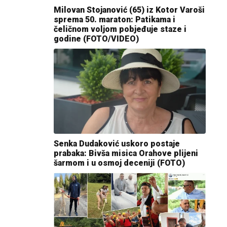
Milovan Stojanović (65) iz Kotor Varoši
sprema 50. maraton: Patikama i
čeličnom voljom pobjeđuje staze i
godine (FOTO/VIDEO)
Senka Dudaković uskoro postaje
prabaka: Bivša misica Orahove plijeni
šarmom i u osmoj deceniji (FOTO)