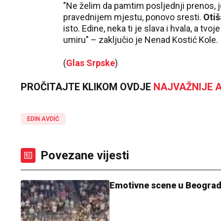
"Ne želim da pamtim posljednji prenos,
pravednijem mjestu, ponovo sresti.
Otiš
isto. Edine, neka ti je slava i hvala, a tvo
umiru" – zaključio je Nenad Kostić Kole.
(
Glas Srpske
)
PROČITAJTE KLIKOM OVDJE
NAJVAŽNIJE A
EDIN AVDIĆ
Povezane vijesti
Emotivne scene u Beogradu