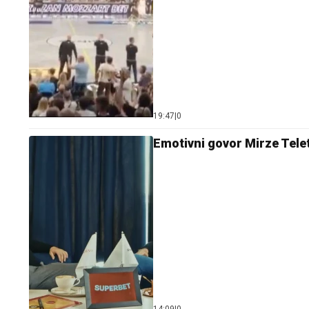
19:47
|
0
Emotivni govor Mirze Telet