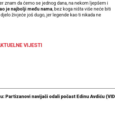
 jer znam da ćemo se jednog dana, na nekom ljepšem i
ao je najbolji među nama
, bez koga ništa više neće biti
je djelo živjeće još dugo, jer legende kao ti nikada ne
KTUELNE VIJESTI
: Partizanovi navijači odali počast Edinu Avdiću (VI