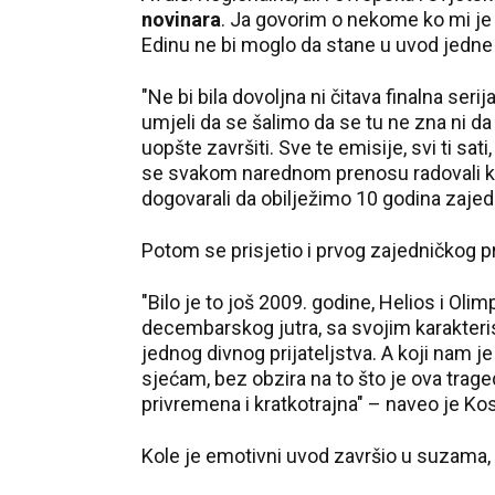
novinara
. Ja govorim o nekome ko mi je 
Edinu ne bi moglo da stane u uvod jedne 
"Ne bi bila dovoljna ni čitava finalna se
umjeli da se šalimo da se tu ne zna ni da l
uopšte završiti. Sve te emisije, svi ti sa
se svakom narednom prenosu radovali kao 
dogovarali da obilježimo 10 godina zajed
Potom se prisjetio i prvog zajedničkog p
"Bilo je to još 2009. godine, Helios i Olimp
decembarskog jutra, sa svojim karakteri
jednog divnog prijateljstva. A koji nam je
sjećam, bez obzira na to što je ova trage
privremena i kratkotrajna" – naveo je Kos
Kole je emotivni uvod završio u suzama,