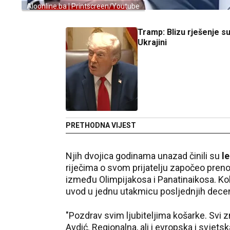
Aloonline.ba | Printscreen/Youtube
Tramp: Blizu rješenje s
Ukrajini
PRETHODNA VIJEST
Njih dvojica godinama unazad činili su
l
riječima o svom prijatelju započeo pren
između Olimpijakosa i Panatinaikosa. Kole
uvod u jednu utakmicu posljednjih decen
"Pozdrav svim ljubiteljima košarke. Svi z
Avdić. Regionalna, ali i evropska i svjet