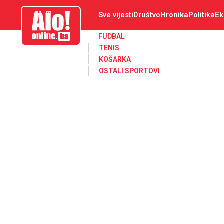
aloonline.ba
Sve vijesti
Društvo
Hronika
Politika
Ek
FUDBAL
TENIS
KOŠARKA
OSTALI SPORTOVI