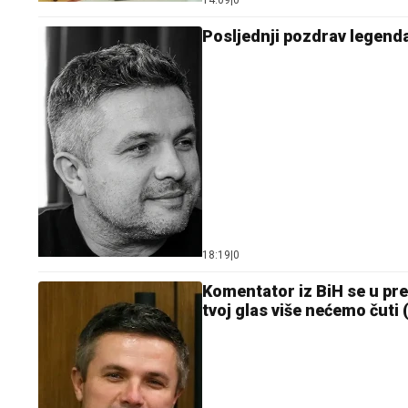
14:09
|
0
Posljednji pozdrav legen
18:19
|
0
Komentator iz BiH se u pre
tvoj glas više nećemo čuti