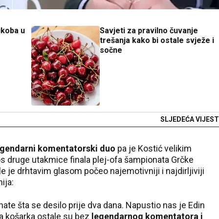
ukoba u
Savjeti za pravilno čuvanje
trešanja kako bi ostale svježe i
sočne
SLJEDEĆA VIJEST
egendarni komentatorski duo
pa je Kostić velikim
os druge utakmice finala plej-ofa šampionata Grčke
 je drhtavim glasom počeo najemotivniji i najdirljiviji
ija:
nate šta se desilo prije dva dana. Napustio nas je Edin
ska košarka ostale su bez
legendarnog komentatora i