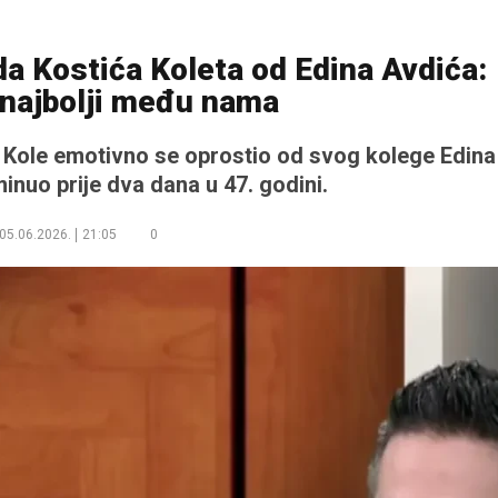
a Kostića Koleta od Edina Avdića:
 najbolji među nama
 Kole emotivno se oprostio od svog kolege Edina
minuo prije dva dana u 47. godini.
05.06.2026.
21:05
0