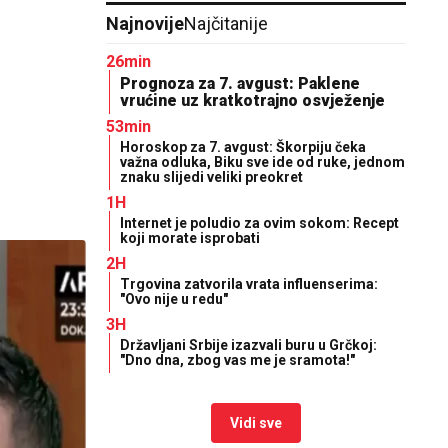
Najnovije
Najčitanije
26min
Prognoza za 7. avgust: Paklene
vrućine uz kratkotrajno osvježenje
53min
Horoskop za 7. avgust: Škorpiju čeka
važna odluka, Biku sve ide od ruke, jednom
znaku slijedi veliki preokret
1H
Internet je poludio za ovim sokom: Recept
koji morate isprobati
2H
Trgovina zatvorila vrata influenserima:
"Ovo nije u redu"
3H
Državljani Srbije izazvali buru u Grčkoj:
"Dno dna, zbog vas me je sramota!"
Vidi sve