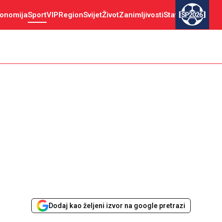
onomija
Sport
VIP
Region
Svijet
Život
Zanimljivosti
Stav
SP2026
Dodaj kao željeni izvor na google pretrazi