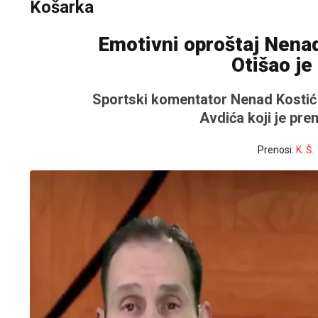
Košarka
Emotivni oproštaj Nenad
Otišao je
Sportski komentator Nenad Kostić
Avdića koji je pre
Prenosi:
K. Š.