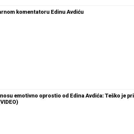
18 °C
darnom komentatoru Edinu Avdiću
Pale
nosu emotivno oprostio od Edina Avdića: Teško je pri
 (VIDEO)