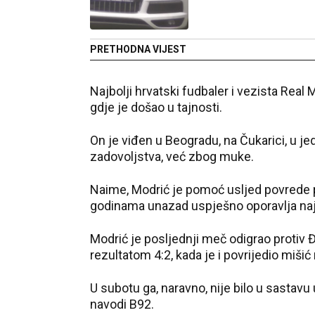
PRETHODNA VIJEST
Najbolji hrvatski fudbaler i vezista Rea
gdje je došao u tajnosti.
On je viđen u Beogradu, na Čukarici, u j
zadovoljstva, već zbog muke.
Naime, Modrić je pomoć usljed povrede 
godinama unazad uspješno oporavlja najbo
Modrić je posljednji meč odigrao protiv Đ
rezultatom 4:2, kada je i povrijedio mišić
U subotu ga, naravno, nije bilo u sastav
navodi B92.