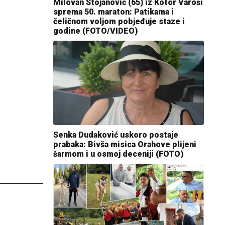
Milovan Stojanović (65) iz Kotor Varoši
sprema 50. maraton: Patikama i
čeličnom voljom pobjeđuje staze i
godine (FOTO/VIDEO)
Senka Dudaković uskoro postaje
prabaka: Bivša misica Orahove plijeni
šarmom i u osmoj deceniji (FOTO)