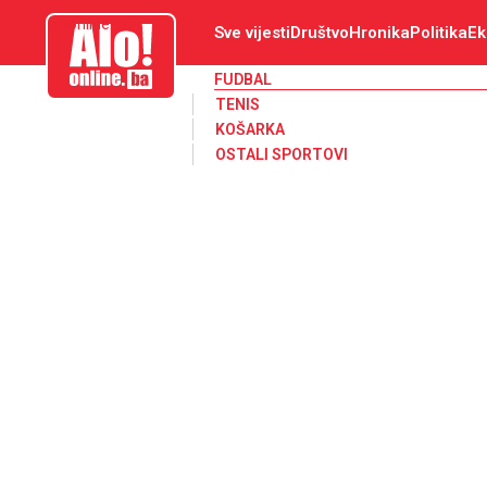
aloonline.ba
Sve vijesti
Društvo
Hronika
Politika
Ek
FUDBAL
TENIS
KOŠARKA
OSTALI SPORTOVI