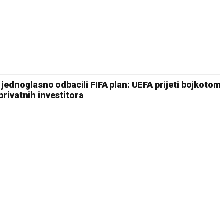
Pale
jednoglasno odbacili FIFA plan: UEFA prijeti bojkoto
rivatnih investitora