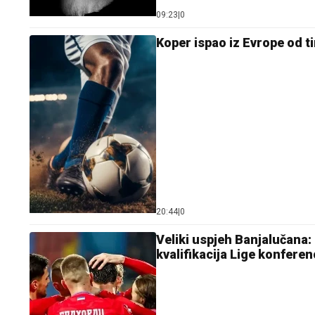
09:23
|
0
Koper ispao iz Evrope od t
20:44
|
0
Veliki uspjeh Banjalučana:
kvalifikacija Lige konferen