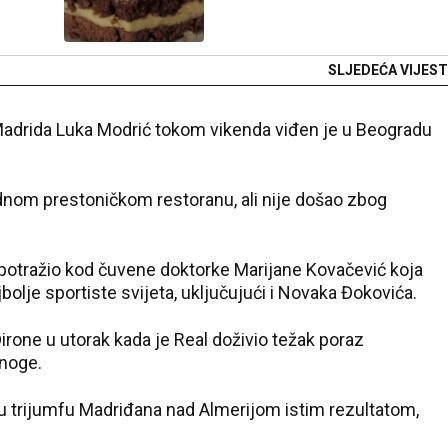
SLJEDEĆA VIJEST
l Madrida Luka Modrić tokom vikenda viđen je u Beogradu
ednom prestoničkom restoranu, ali nije došao zbog
potražio kod čuvene doktorke Marijane Kovačević koja
lje sportiste svijeta, uključujući i Novaka Đokovića.
irone u utorak kada je Real doživio težak poraz
 noge.
u u trijumfu Madriđana nad Almerijom istim rezultatom,