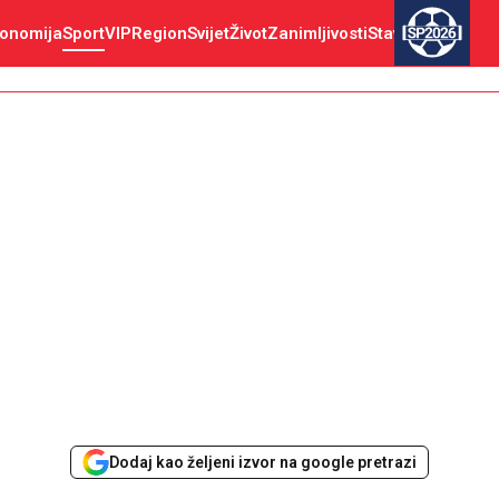
onomija
Sport
VIP
Region
Svijet
Život
Zanimljivosti
Stav
SP2026
Dodaj kao željeni izvor na google pretrazi