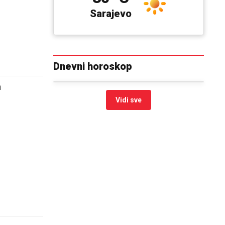
Sarajevo
Dnevni horoskop
m
Vidi sve