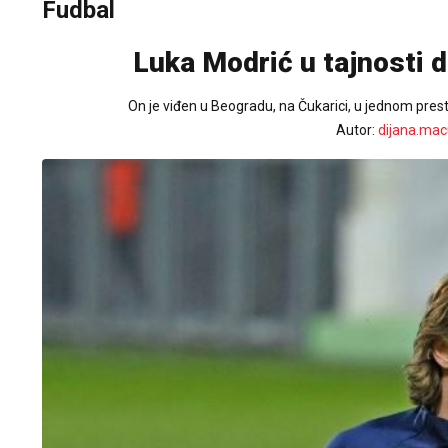
Fudbal
Luka Modrić u tajnosti 
On je viđen u Beogradu, na Čukarici, u jednom pre
Autor:
dijana.mac