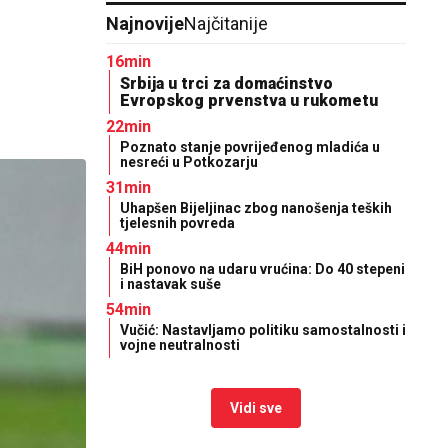
Najnovije
Najčitanije
16min
Srbija u trci za domaćinstvo
Evropskog prvenstva u rukometu
22min
Poznato stanje povrijeđenog mladića u
nesreći u Potkozarju
31min
Uhapšen Bijeljinac zbog nanošenja teških
tjelesnih povreda
44min
BiH ponovo na udaru vrućina: Do 40 stepeni
i nastavak suše
54min
Vučić: Nastavljamo politiku samostalnosti i
vojne neutralnosti
Vidi sve