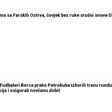
ima sa Farskih Ostrva, čovjek bez ruke srušio snove 
 Fudbaleri Borca preko Petrokuba izborili treću rundu
cija i osigurali novčanu dobit
26 °C