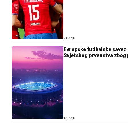
21:37
|
0
Evropske fudbalske savezi 
Svjetskog prvenstva zbog p
18:28
|
0