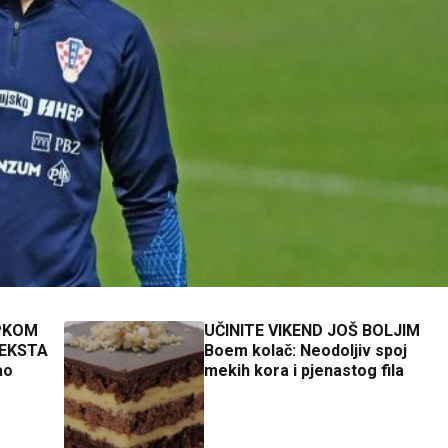
PKOM
UČINITE VIKEND JOŠ BOLJIM
TEKSTA
Boem kolač: Neodoljiv spoj
ao
mekih kora i pjenastog fila