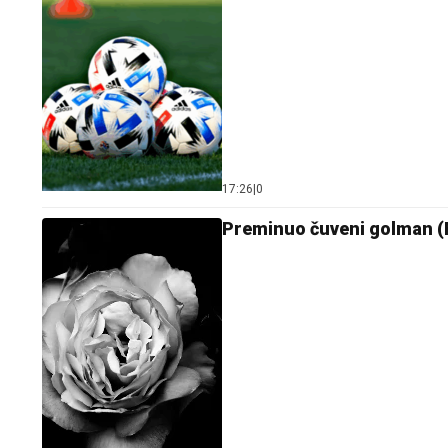
17:26
|
0
Preminuo čuveni golman 