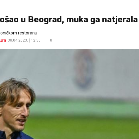
došao u Beograd, muka ga natjerala
stoničkom restoranu
ura
30.04.2023.
12:55
0