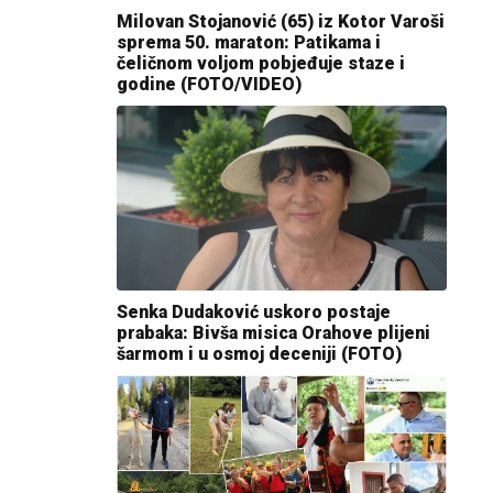
Milovan Stojanović (65) iz Kotor Varoši
sprema 50. maraton: Patikama i
čeličnom voljom pobjeđuje staze i
godine (FOTO/VIDEO)
Senka Dudaković uskoro postaje
prabaka: Bivša misica Orahove plijeni
šarmom i u osmoj deceniji (FOTO)