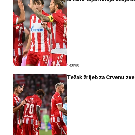
14:09
|
0
Težak žrijeb za Crvenu zv