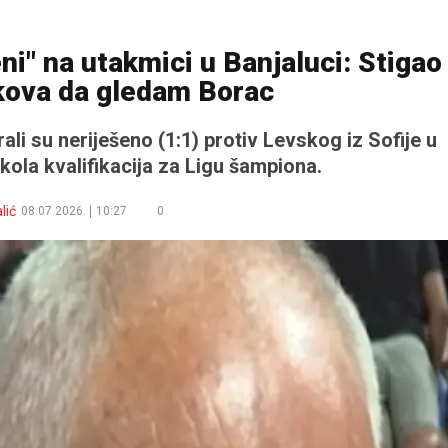
i" na utakmici u Banjaluci: Stigao
kova da gledam Borac
li su neriješeno (1:1) protiv Levskog iz Sofije u
kola kvalifikacija za Ligu šampiona.
lić
08.07.2026.
10:27
0