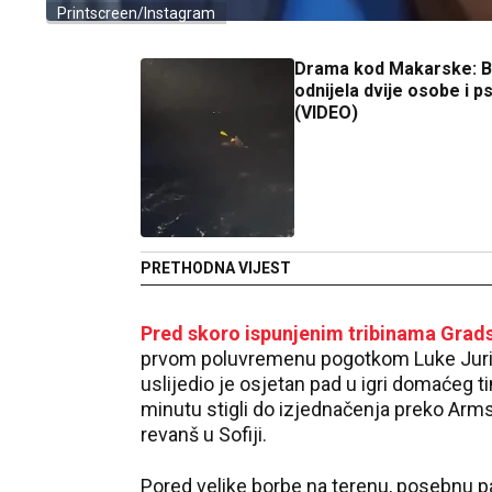
Printscreen/Instagram
Drama kod Makarske: B
odnijela dvije osobe i p
(VIDEO)
PRETHODNA VIJEST
Pred skoro ispunjenim tribinama Grad
prvom poluvremenu pogotkom Luke Juričić
uslijedio je osjetan pad u igri domaćeg t
minutu stigli do izjednačenja preko Arms
revanš u Sofiji.
Pored velike borbe na terenu, posebnu pa