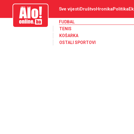
aloonline.ba
Sve vijesti
Društvo
Hronika
Politika
Ek
FUDBAL
TENIS
KOŠARKA
OSTALI SPORTOVI