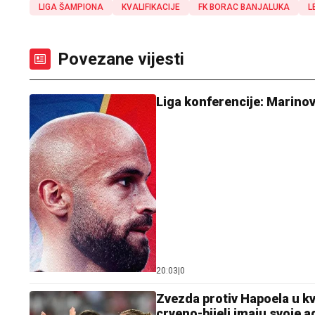
LIGA ŠAMPIONA
KVALIFIKACIJE
FK BORAC BANJALUKA
L
Povezane vijesti
Liga konferencije: Marinov
20:03
|
0
Zvezda protiv Hapoela u kva
crveno-bijeli imaju svoje a