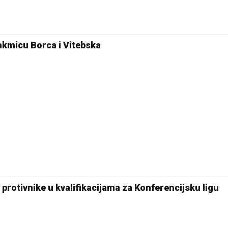
24 °C
Pale
akmicu Borca i Vitebska
protivnike u kvalifikacijama za Konferencijsku ligu