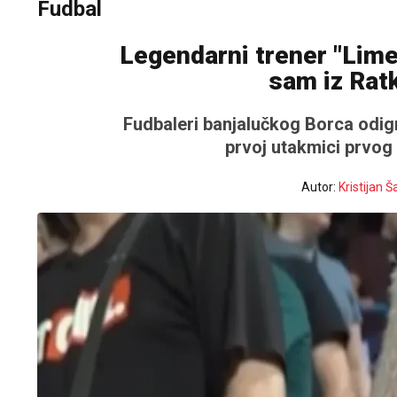
Fudbal
Legendarni trener "Limen
sam iz Rat
Fudbaleri banjalučkog Borca odigra
prvoj utakmici prvog 
Autor:
Kristijan Ša