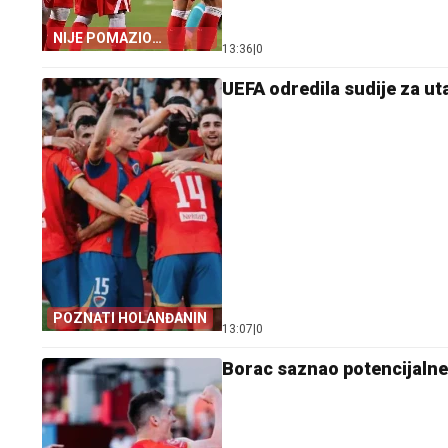
NIJE POMAZIO
13:36
|
0
CRVENO-BIJELE
UEFA odredila sudije za ut
POZNATI HOLANĐANIN
13:07
|
0
Borac saznao potencijalne 