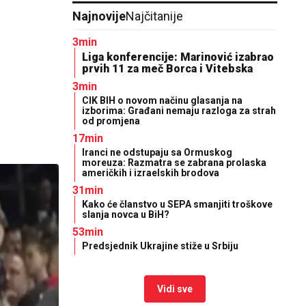
Najnovije
Najčitanije
3min
Liga konferencije: Marinović izabrao
prvih 11 za meč Borca i Vitebska
3min
CIK BIH o novom načinu glasanja na
izborima: Građani nemaju razloga za strah
od promjena
17min
Iranci ne odstupaju sa Ormuskog
moreuza: Razmatra se zabrana prolaska
američkih i izraelskih brodova
31min
Kako će članstvo u SEPA smanjiti troškove
slanja novca u BiH?
53min
Predsjednik Ukrajine stiže u Srbiju
Vidi sve