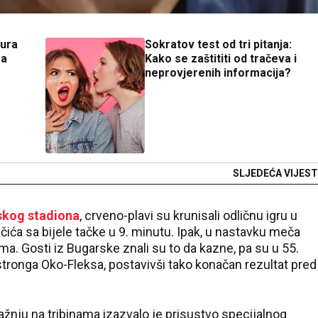
ura
Sokratov test od tri pitanja:
sa
Kako se zaštititi od tračeva i
neprovjerenih informacija?
SLJEDEĆA VIJEST
skog stadiona
, crveno-plavi su krunisali odličnu igru u
a sa bijele tačke u 9. minutu. Ipak, u nastavku meča
ima. Gosti iz Bugarske znali su to da kazne, pa su u 55.
tronga Oko-Fleksa, postavivši tako konačan rezultat pred
žnju na tribinama izazvalo je prisustvo specijalnog