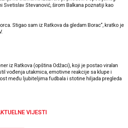
i Svetislav Stevanović, širom Balkana poznatiji kao
ca. Stigao sam iz Ratkova da gledam Borac”, kratko je
V.
ener iz Ratkova (opština Odžaci), koji je postao viralan
stil vođenja utakmica, emotivne reakcije sa klupe i
ost među ljubiteljima fudbala i stotine hiljada pregleda
KTUELNE VIJESTI