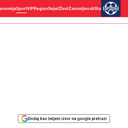
onomija
Sport
VIP
Region
Svijet
Život
Zanimljivosti
Stav
SP2026
Dodaj kao željeni izvor na google pretrazi