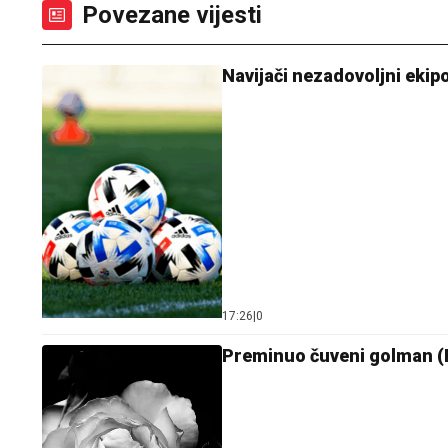
Povezane vijesti
Navijači nezadovoljni ekip
17:26
|
0
Preminuo čuveni golman 