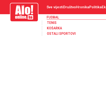
aloonline.ba
Sve vijesti
Društvo
Hronika
Politika
Ek
FUDBAL
TENIS
KOŠARKA
OSTALI SPORTOVI