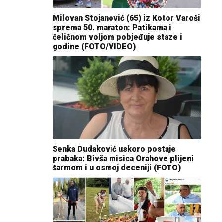
Milovan Stojanović (65) iz Kotor Varoši
sprema 50. maraton: Patikama i
čeličnom voljom pobjeđuje staze i
godine (FOTO/VIDEO)
Senka Dudaković uskoro postaje
prabaka: Bivša misica Orahove plijeni
šarmom i u osmoj deceniji (FOTO)