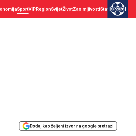
onomija
Sport
VIP
Region
Svijet
Život
Zanimljivosti
Stav
SP2026
Dodaj kao željeni izvor na google pretrazi