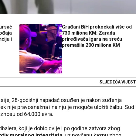
ursać
Građani BiH prokockali više od
ođaja
730 miliona KM: Zarada
ciju i
priređivača igara na sreću
premašila 200 miliona KM
SLJEDEĆA VIJEST
nsije, 28-godišnji napadač osuđen je nakon suđenja
ek nije pravosnažna i na nju je moguće uložiti žalbu. Sud
u iznosu od 64.000 evra.
balera, koji je dobio dvije i po godine zatvora zbog
otiv moralnog integriteta
, uz novčanu kaznu zbog