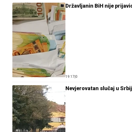
Državljanin BiH nije prijav
19:17
|
0
Nevjerovatan slučaj u Srbi