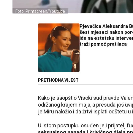
Foto: Printscreen/Youtube
Pjevačica Aleksandra B
šest mjeseci nakon por
ide na estetsku interven
traži pomoć pratilaca
PRETHODNA VIJEST
Kako je saopštio Visoki sud pravde Vale
održanog krajem maja, a presuda još uvij
je Miru naložio i da žrtvi isplati odštetu 
U istom postupku osuđen je i prijatelj fud
seksualnog napada i krivičnog djela pr