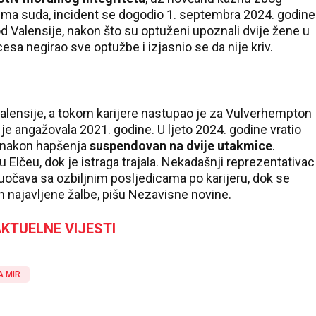
ma suda, incident se dogodio 1. septembra 2024. godine
od Valensije, nakon što su optuženi upoznali dvije žene u
a negirao sve optužbe i izjasnio se da nije kriv.
Valensije, a tokom karijere nastupao je za Vulverhempton
ga je angažovala 2021. godine. U ljeto 2024. godine vratio
o nakon hapšenja
suspendovan na dvije utakmice
.
Elčeu, dok je istraga trajala. Nekadašnji reprezentativac
očava sa ozbiljnim posljedicama po karijeru, dok se
 najavljene žalbe, pišu Nezavisne novine.
KTUELNE VIJESTI
A MIR