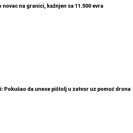
io novac na granici, kažnjen sa 11.500 evra
24 °C
Pale
ji: Pokušao da unese pištolj u zatvor uz pomoć drona