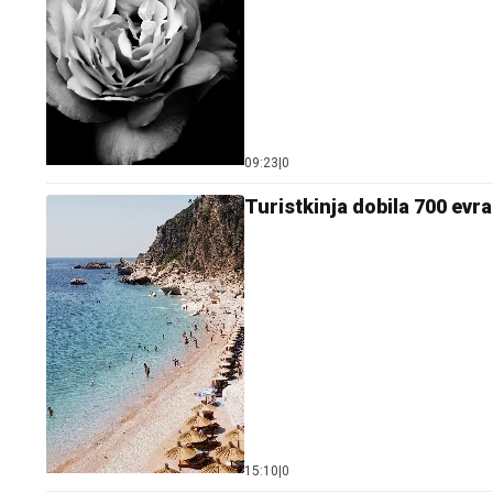
09:23
|
0
Turistkinja dobila 700 evr
15:10
|
0