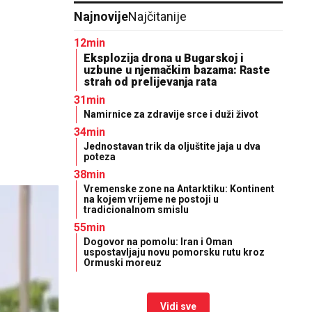
Najnovije
Najčitanije
12min
Eksplozija drona u Bugarskoj i
uzbune u njemačkim bazama: Raste
strah od prelijevanja rata
31min
Namirnice za zdravije srce i duži život
34min
Jednostavan trik da oljuštite jaja u dva
poteza
38min
Vremenske zone na Antarktiku: Kontinent
na kojem vrijeme ne postoji u
tradicionalnom smislu
55min
Dogovor na pomolu: Iran i Oman
uspostavljaju novu pomorsku rutu kroz
Ormuski moreuz
Vidi sve