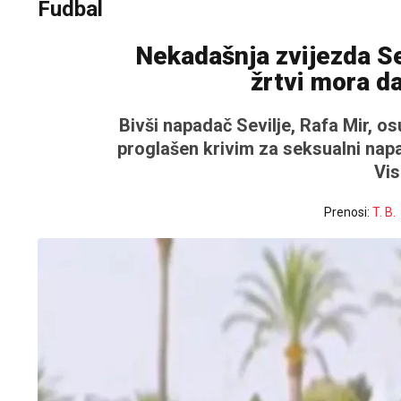
Fudbal
Nekadašnja zvijezda Sev
žrtvi mora d
Bivši napadač Sevilje, Rafa Mir, o
proglašen krivim za seksualni napa
Vis
Prenosi:
T. B.