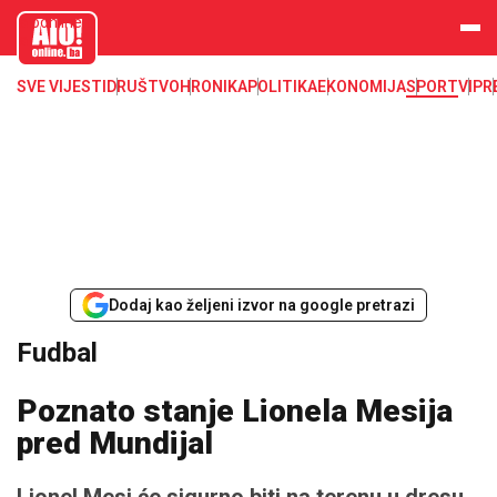
aloonline.b
a
SVE VIJESTI
DRUŠTVO
HRONIKA
POLITIKA
EKONOMIJA
SPORT
VIP
R
Dodaj kao željeni izvor na google pretrazi
Fudbal
Poznato stanje Lionela Mesija
pred Mundijal