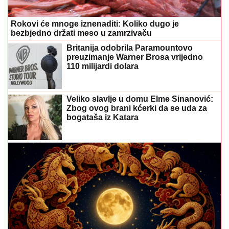
Rokovi će mnoge iznenaditi: Koliko dugo je
bezbjedno držati meso u zamrzivaču
Britanija odobrila Paramountovo
preuzimanje Warner Brosa vrijedno
110 milijardi dolara
Veliko slavlje u domu Elme Sinanović:
Zbog ovog brani kćerki da se uda za
bogataša iz Katara