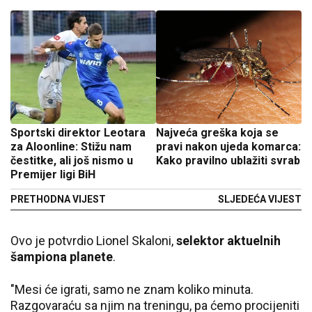
Sportski direktor Leotara
Najveća greška koja se
za Aloonline: Stižu nam
pravi nakon ujeda komarca:
čestitke, ali još nismo u
Kako pravilno ublažiti svrab
Premijer ligi BiH
PRETHODNA VIJEST
SLJEDEĆA VIJEST
Ovo je potvrdio Lionel Skaloni,
selektor aktuelnih
šampiona planete
.
"Mesi će igrati, samo ne znam koliko minuta.
Razgovaraću sa njim na treningu, pa ćemo procijeniti