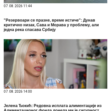
07. 08. 2026 11:44
"Резервоари се празне, време истиче": Дунав
критично низак, Сава и Морава у проблему, али
једна река спасава Србију
07. 08. 2026 14:00
Јелена Ђокић: Редовна исплата алиментације из
Алиментационог фонда донела ми је сигурност