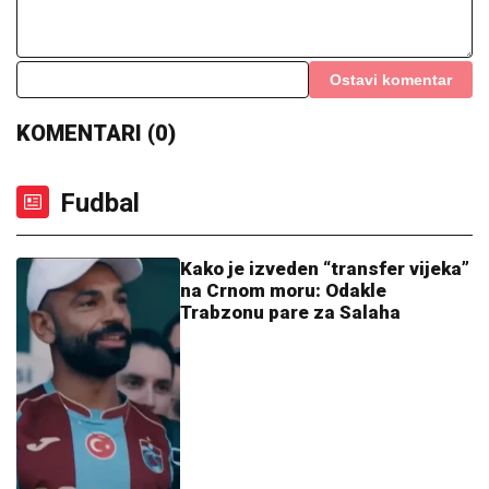
Ostavi komentar
KOMENTARI (0)
Fudbal
Kako je izveden “transfer vijeka”
na Crnom moru: Odakle
Trabzonu pare za Salaha