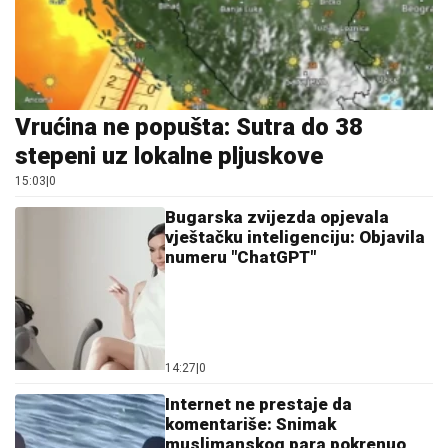
Vrućina ne popušta: Sutra do 38
stepeni uz lokalne pljuskove
15:03
|
0
Bugarska zvijezda opjevala
vještačku inteligenciju: Objavila
numeru "ChatGPT"
14:27
|
0
Internet ne prestaje da
komentariše: Snimak
muslimanskog para pokrenuo