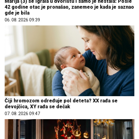
Marija (3) se igrala u dvorištu i samo je nestala: Posle
42 godine otac je pronašao, zanemeo je kada je saznao
gde je bila
06. 08. 2026 09:39
Čiji hromozom određuje pol deteta? XX rađa se
devojčica, XY rađa se dečak
07. 08. 2026 09:47