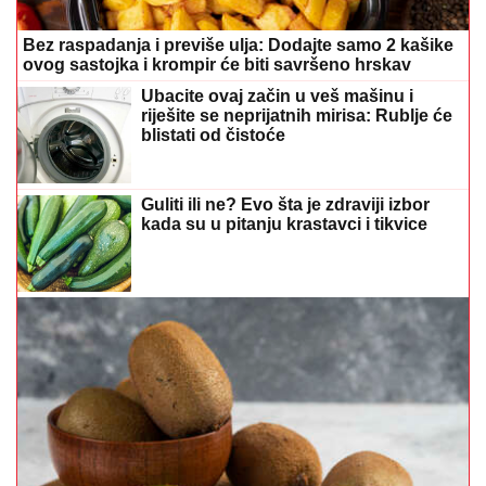
Bez raspadanja i previše ulja: Dodajte samo 2 kašike
ovog sastojka i krompir će biti savršeno hrskav
Ubacite ovaj začin u veš mašinu i
riješite se neprijatnih mirisa: Rublje će
blistati od čistoće
Guliti ili ne? Evo šta je zdraviji izbor
kada su u pitanju krastavci i tikvice