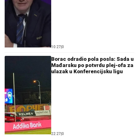
10:27
|
0
Borac odradio pola posla: Sada u
Mađarsku po potvrdu plej-ofa za
ulazak u Konferencijsku ligu
22:27
|
0