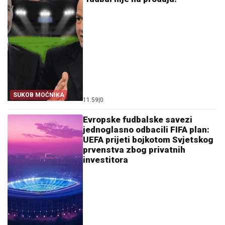
SUKOB MOĆNIKA
11:59
|
0
Evropske fudbalske savezi
jednoglasno odbacili FIFA plan:
UEFA prijeti bojkotom Svjetskog
prvenstva zbog privatnih
investitora