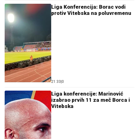
Liga Konferencija: Borac vodi
protiv Vitebska na poluvremenu
21:33
|
0
Liga konferencije: Marinović
izabrao prvih 11 za meč Borca i
Vitebska