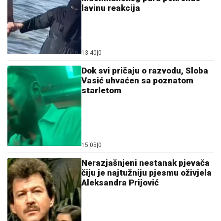
lavinu reakcija
13:40
|
0
Dok svi pričaju o razvodu, Sloba
Vasić uhvaćen sa poznatom
starletom
15:05
|
0
Nerazjašnjeni nestanak pjevača
čiju je najtužniju pjesmu oživjela
Aleksandra Prijović