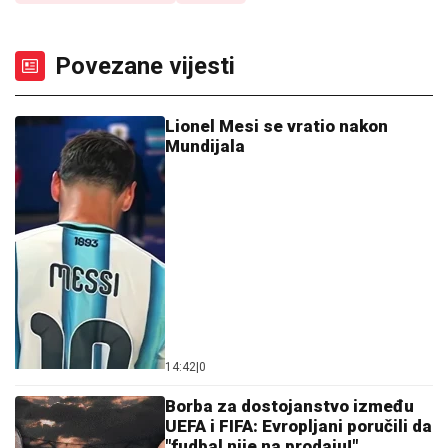
Povezane vijesti
Lionel Mesi se vratio nakon
Mundijala
14:42
|
0
Borba za dostojanstvo između
UEFA i FIFA: Evropljani poručili da
"fudbal nije na prodaju!"