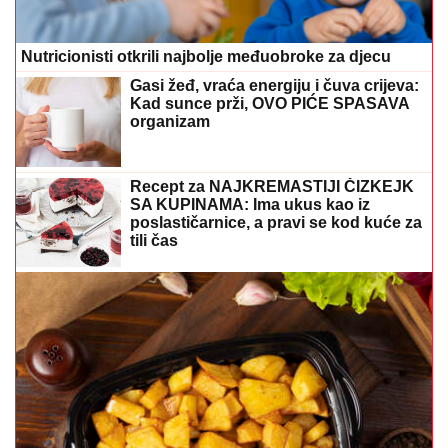
Nutricionisti otkrili najbolje međuobroke za djecu
Gasi žeđ, vraća energiju i čuva crijeva:
Kad sunce prži, OVO PIĆE SPASAVA
organizam
Recept za NAJKREMASTIJI ČIZKEJK
SA KUPINAMA: Ima ukus kao iz
poslastičarnice, a pravi se kod kuće za
tili čas