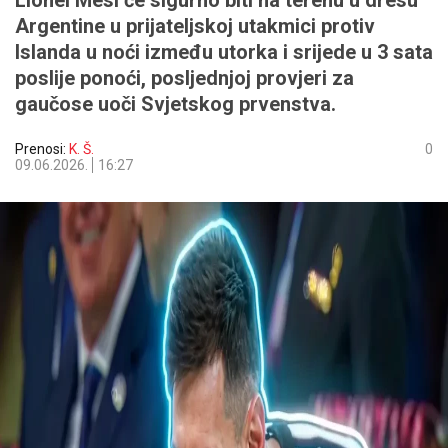
Lionel Mesi će sigurno biti na terenu u dresu
Argentine u prijateljskoj utakmici protiv
Islanda u noći između utorka i srijede u 3 sata
poslije ponoći, posljednjoj provjeri za
gaučose uoči Svjetskog prvenstva.
Prenosi:
K. Š.
0
09.06.2026.
16:27