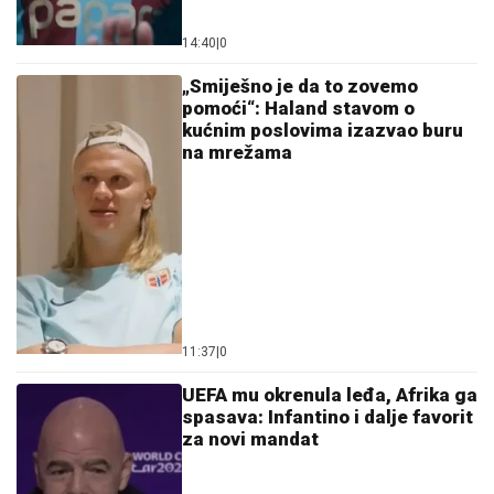
14:40
|
0
„Smiješno je da to zovemo
pomoći“: Haland stavom o
kućnim poslovima izazvao buru
na mrežama
11:37
|
0
UEFA mu okrenula leđa, Afrika ga
spasava: Infantino i dalje favorit
za novi mandat