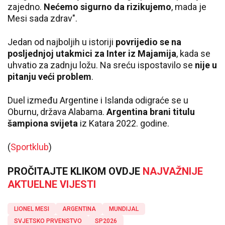
zajedno.
Nećemo sigurno da rizikujemo
, mada je
Mesi sada zdrav".
Jedan od najboljih u istoriji
povrijedio se na
posljednjoj utakmici za Inter iz Majamija
, kada se
uhvatio za zadnju ložu. Na sreću ispostavilo se
nije u
pitanju veći problem
.
Duel između Argentine i Islanda odigraće se u
Oburnu, država Alabama.
Argentina brani titulu
šampiona svijeta
iz Katara 2022. godine.
(
Sportklub
)
PROČITAJTE KLIKOM OVDJE
NAJVAŽNIJE
AKTUELNE VIJESTI
LIONEL MESI
ARGENTINA
MUNDIJAL
SVJETSKO PRVENSTVO
SP2026