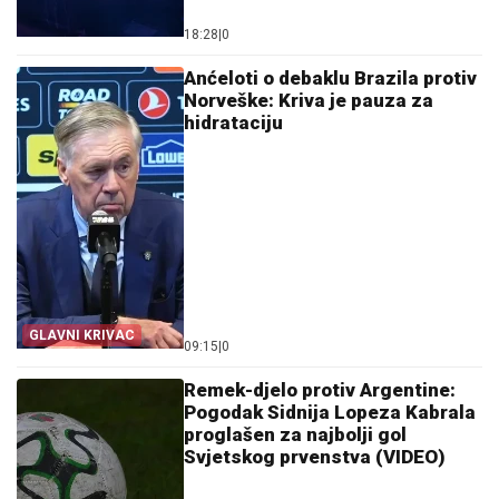
18:28
|
0
Anćeloti o debaklu Brazila protiv
Norveške: Kriva je pauza za
hidrataciju
GLAVNI KRIVAC
09:15
|
0
Remek-djelo protiv Argentine:
Pogodak Sidnija Lopeza Kabrala
proglašen za najbolji gol
Svjetskog prvenstva (VIDEO)