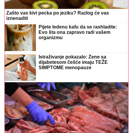
Zašto vas kivi pecka po jeziku? Razlog će vas
iznenaditi
Pijete ledenu kafu da se rashladite:
Evo šta ona zapravo radi vašem
organizmu
Istraživanje pokazalo: Žene sa
dijabetesom češće imaju TEŽE
SIMPTOME menopauze