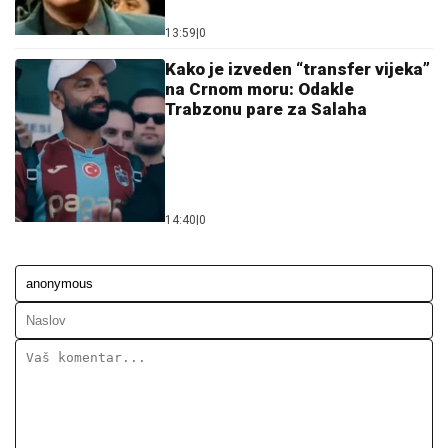
13:59
|
0
Kako je izveden “transfer vijeka”
na Crnom moru: Odakle
Trabzonu pare za Salaha
14:40
|
0