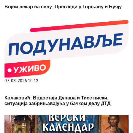
Војни лекар на селу: Прегледи у Горњану и Бучју
07. 08. 2026 10:12
Колаковић: Водостаји Дунава и Тисе ниски,
ситуација забрињавајућа у бачком делу ДТД