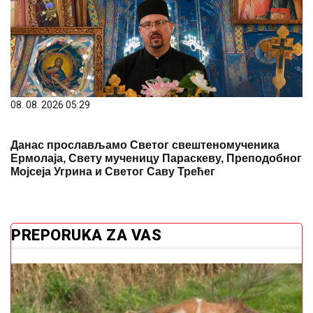
08. 08. 2026 05:29
Данас прослављамо Светог свештеномученика
Ермолаја, Свету мученицу Параскеву, Преподобног
Мојсеја Угрина и Светог Саву Трећег
PREPORUKA ZA VAS