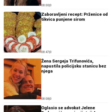
08:00
|
0
Zaboravljeni recept: Prženice od
tikvica punjene sirom
08:47
|
0
Žena Sergeja Trifunovića,
napustila policijsku stanicu bez
njega
08:08
|
0
Oglasio se advokat Jelene