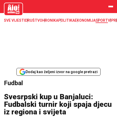
aloonline.b
a
SVE VIJESTI
DRUŠTVO
HRONIKA
POLITIKA
EKONOMIJA
SPORT
VIP
R
Dodaj kao željeni izvor na google pretrazi
Fudbal
Svesrpski kup u Banjaluci:
Fudbalski turnir koji spaja djecu
iz regiona i svijeta