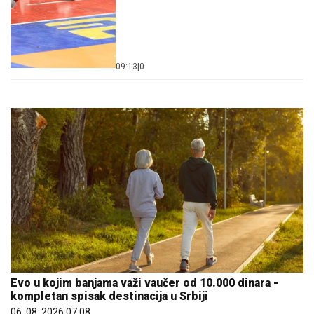
09:13
|
0
Evo u kojim banjama važi vaučer od 10.000 dinara -
kompletan spisak destinacija u Srbiji
06. 08. 2026 07:08