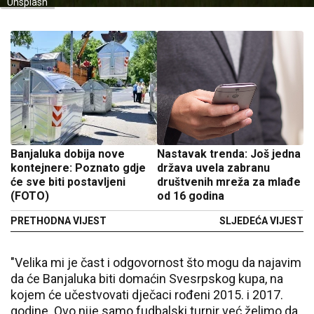
Unsplash
Banjaluka dobija nove
Nastavak trenda: Još jedna
kontejnere: Poznato gdje
država uvela zabranu
će sve biti postavljeni
društvenih mreža za mlađe
(FOTO)
od 16 godina
PRETHODNA VIJEST
SLJEDEĆA VIJEST
"Velika mi je čast i odgovornost što mogu da najavim
da će Banjaluka biti domaćin Svesrpskog kupa, na
kojem će učestvovati dječaci rođeni 2015. i 2017.
godine. Ovo nije samo fudbalski turnir već želimo da