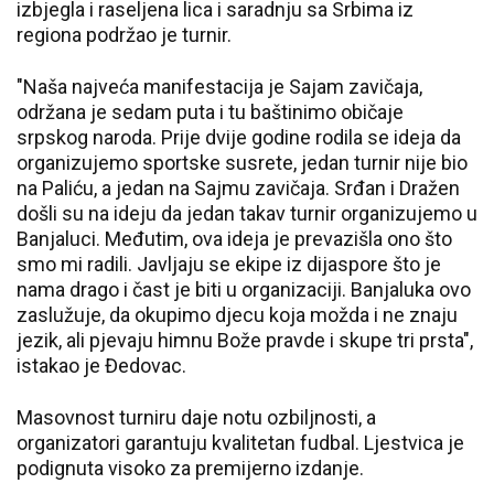
izbjegla i raseljena lica i saradnju sa Srbima iz
regiona podržao je turnir.
"Naša najveća manifestacija je Sajam zavičaja,
održana je sedam puta i tu baštinimo običaje
srpskog naroda. Prije dvije godine rodila se ideja da
organizujemo sportske susrete, jedan turnir nije bio
na Paliću, a jedan na Sajmu zavičaja. Srđan i Dražen
došli su na ideju da jedan takav turnir organizujemo u
Banjaluci. Međutim, ova ideja je prevazišla ono što
smo mi radili. Javljaju se ekipe iz dijaspore što je
nama drago i čast je biti u organizaciji. Banjaluka ovo
zaslužuje, da okupimo djecu koja možda i ne znaju
jezik, ali pjevaju himnu Bože pravde i skupe tri prsta",
istakao je Đedovac.
Masovnost turniru daje notu ozbiljnosti, a
organizatori garantuju kvalitetan fudbal. Ljestvica je
podignuta visoko za premijerno izdanje.