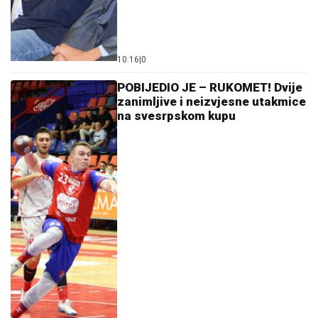
10:16
|
0
POBIJEDIO JE – RUKOMET! Dvije
zanimljive i neizvjesne utakmice
na svesrpskom kupu