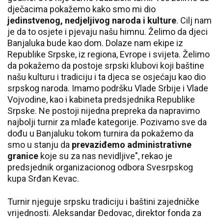
dječacima pokažemo kako smo mi dio
jedinstvenog, nedjeljivog naroda i kulture
. Cilj nam
je da to osjete i pjevaju našu himnu. Želimo da djeci
Banjaluka bude kao dom. Dolaze nam ekipe iz
Republike Srpske, iz regiona, Evrope i svijeta. Želimo
da pokažemo da postoje srpski klubovi koji baštine
našu kulturu i tradiciju i ta djeca se osjećaju kao dio
srpskog naroda. Imamo podršku Vlade Srbije i Vlade
Vojvodine, kao i kabineta predsjednika Republike
Srpske. Ne postoji nijedna prepreka da napravimo
najbolji turnir za mlađe kategorije. Pozivamo sve da
dođu u Banjaluku tokom turnira da pokažemo da
smo u stanju da
prevaziđemo administrativne
granice
koje su za nas nevidljive", rekao je
predsjednik organizacionog odbora Svesrpskog
kupa Srđan Kevac.
Turnir njeguje srpsku tradiciju i baštini zajedničke
vrijednosti. Aleksandar Đedovac, direktor fonda za