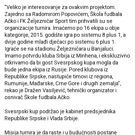
"Veliko je interesovanje za ovakvim projektom.
Zajedno sa Radomirom Popovićem, Škola fudbala
Ačko i FK Željezničar Sport tim prihvatili su se
organizacije turnira. Imaćemo po 16 ekipa u obje
kategorije, 2015. godište igra po sistemu 8 plus 1, a
dvije godine mlađi dječaci po sistemu 6 plus 1.
Igraće se na stadionu Željezničara u Banjaluci.
Imamo potvrdu kluba Srbija iz Minhena, i ekskluzivno
otkrivamo da bi gost Svesrpskog kupa mogla da
bude jedna ekipa iz Rusije. Pored klubova iz
Republike Srpske, nastupiće timovi iz regiona,
Rumunije, Mađarske, Crne Gore i drugih zemalja",
rekao je Dražen Vasiljević, tehnički organizator i
osnivač Škole fudbala Ačko.
Svesrpski kup podržao je kabinet predsjednika
Republike Srpske i Vlada Srbije.
Misija turnira je da raste i u budućnosti postane