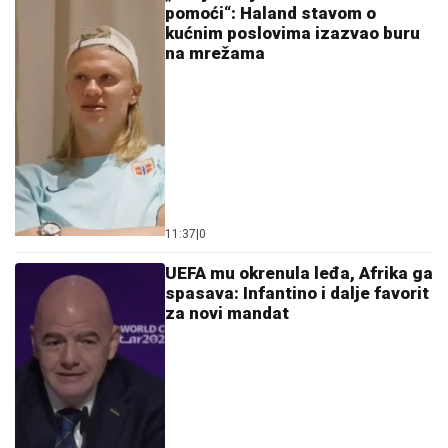
pomoći“: Haland stavom o
kućnim poslovima izazvao buru
na mrežama
11:37
|
0
UEFA mu okrenula leđa, Afrika ga
spasava: Infantino i dalje favorit
za novi mandat