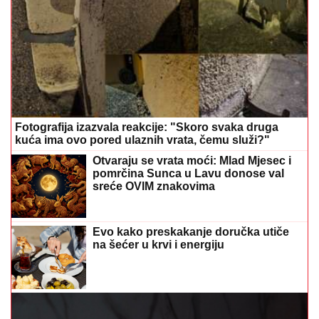
Fotografija izazvala reakcije: "Skoro svaka druga
kuća ima ovo pored ulaznih vrata, čemu služi?"
Otvaraju se vrata moći: Mlad Mjesec i
pomrčina Sunca u Lavu donose val
sreće OVIM znakovima
Evo kako preskakanje doručka utiče
na šećer u krvi i energiju