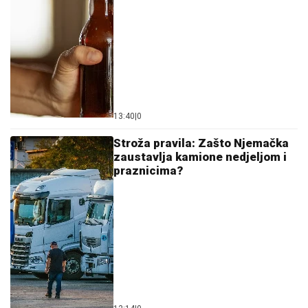
13:40
|
0
Stroža pravila: Zašto Njemačka
zaustavlja kamione nedjeljom i
praznicima?