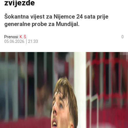
zvijezde
Šokantna vijest za Nijemce 24 sata prije
generalne probe za Mundijal.
Prenosi:
K. Š.
0
05.06.2026.
21:33