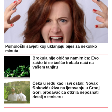
Psihološki savjeti koji uklanjaju bijes za nekoliko
minuta
Brokula nije obična namirnica: Evo
zašto bi se češće trebala naći na
vašem tanjiru
Čeka u redu kao i svi ostali: Novak
Đoković uživa na ljetovanju u Crnoj
Gori, prodavačica otkrila nepoznati
detalj o teniseru