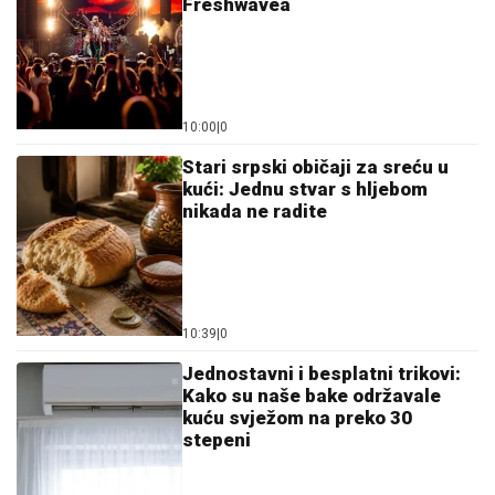
Freshwavea
10:00
|
0
Stari srpski običaji za sreću u
kući: Jednu stvar s hljebom
nikada ne radite
10:39
|
0
Jednostavni i besplatni trikovi:
Kako su naše bake održavale
kuću svježom na preko 30
stepeni