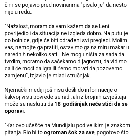
čim se pojavio pred novinarima "pisalo je" da nešto
nije u redu...
"Nažalost, moram da vam kažem da se Leni
povrijedio i da situacija ne izgleda dobro. Na putu je
do bolnice, gdje će biti odrađeni svi pregledi. Molim
vas, nemojte ga pratiti, ostavimo ga na miru makar u
narednih nekoliko sati... Ne mogu ništa za sada da
tvrdim, moramo da sačekamo dijagnozu, da vidimo
da li će moći da igra ili ćemo morati da pozovemo
zamjenu", izjavio je mladi stručnjak.
Njemački mediji još nisu došli do informacije o
kakvoj vrsti povrede se radi, ali iz brojnih izvještaja
može se naslutiti da
18-godišnjak neće stići da se
oporavi
.
"Karlovo učešće na Mundijalu pod velikim je znakom
pitanja. Bio bi to
ogroman šok za sve
, pogotovo što