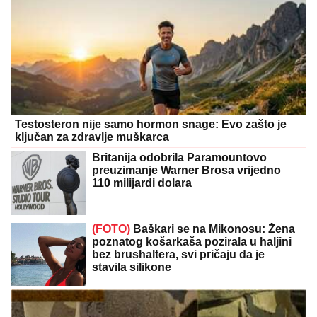
Testosteron nije samo hormon snage: Evo zašto je
ključan za zdravlje muškarca
Britanija odobrila Paramountovo
preuzimanje Warner Brosa vrijedno
110 milijardi dolara
(FOTO)
Baškari se na Mikonosu: Žena
poznatog košarkaša pozirala u haljini
bez brushaltera, svi pričaju da je
stavila silikone