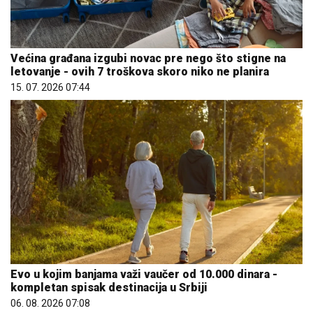
Većina građana izgubi novac pre nego što stigne na
letovanje - ovih 7 troškova skoro niko ne planira
15. 07. 2026 07:44
Evo u kojim banjama važi vaučer od 10.000 dinara -
kompletan spisak destinacija u Srbiji
06. 08. 2026 07:08