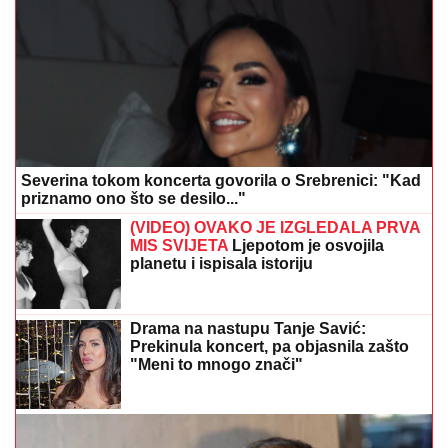
Severina tokom koncerta govorila o Srebrenici: "Kad
priznamo ono što se desilo..."
(VIDEO) OVAKO JE IZGLEDALA PRVA
MIS SVIJETA
Ljepotom je osvojila
planetu i ispisala istoriju
Drama na nastupu Tanje Savić:
Prekinula koncert, pa objasnila zašto
"Meni to mnogo znači"