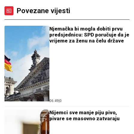
Povezane vijesti
Njemačka bi mogla dobiti prvu
predsjednicu: SPD poručuje da je
vrijeme za ženu na čelu države
06:49
|
0
Nijemci sve manje piju pivo,
pivare se masovno zatvaraju