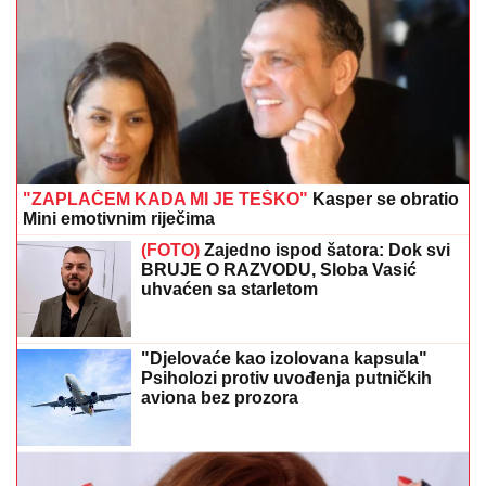
"ZAPLAČEM KADA MI JE TEŠKO"
Kasper se obratio
Mini emotivnim riječima
(FOTO)
Zajedno ispod šatora: Dok svi
BRUJE O RAZVODU, Sloba Vasić
uhvaćen sa starletom
"Djelovaće kao izolovana kapsula"
Psiholozi protiv uvođenja putničkih
aviona bez prozora