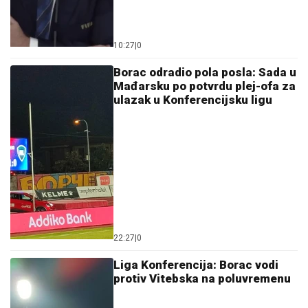
10:27
|
0
Borac odradio pola posla: Sada u
Mađarsku po potvrdu plej-ofa za
ulazak u Konferencijsku ligu
22:27
|
0
Liga Konferencija: Borac vodi
protiv Vitebska na poluvremenu