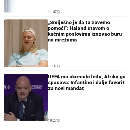
11:47
|
0
„Smiješno je da to zovemo
pomoći“: Haland stavom o
kućnim poslovima izazvao buru
na mrežama
11:37
|
0
UEFA mu okrenula leđa, Afrika ga
spasava: Infantino i dalje favorit
za novi mandat
10:27
|
0