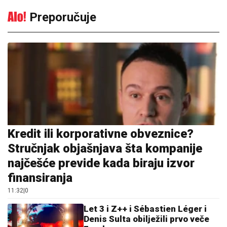
Preporučuje
Kredit ili korporativne obveznice?
Stručnjak objašnjava šta kompanije
najčešće previde kada biraju izvor
finansiranja
11:32
|
0
Let 3 i Z++ i Sébastien Léger i
Denis Sulta obilježili prvo veče