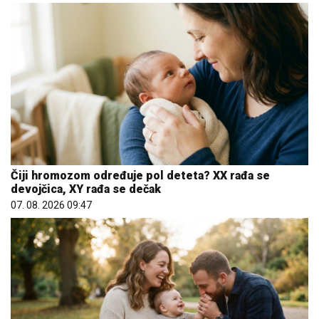
Čiji hromozom određuje pol deteta? XX rađa se
devojčica, XY rađa se dečak
07. 08. 2026 09:47