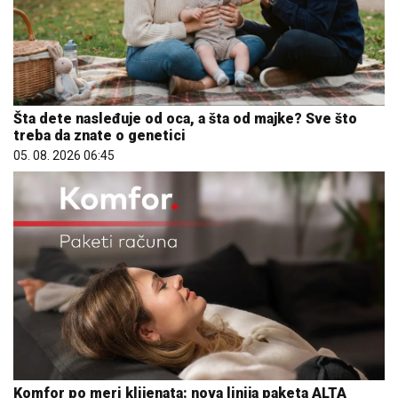
Šta dete nasleđuje od oca, a šta od majke? Sve što
treba da znate o genetici
05. 08. 2026 06:45
Komfor po meri klijenata: nova linija paketa ALTA