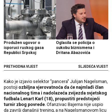
Produžen ugovor o
Oglasila se policija o
isporuci ruskog gasa
sukobu biznismena i
Republici Srpskoj
Dritana Abazovića
PRETHODNA VIJEST
SLJEDEĆA VIJEST
Kako je izjavio selektor "pancera" Julijan Nagelsman,
postoji
ozbiljna vjerovatnoća da će najmlađi član
nacionalnog tima i nadolazeća zvijezda svjetskog
fudbala Lenart Karl (18), propustiti predstojeći
turnir zbog povrede
. Ofanzivac Bajerna nije uspio
da završi današnji trening, a na Nagelsmanovom licu