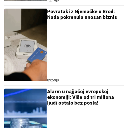
12:14
|
0
Povratak iz Njemačke u Brod:
Nada pokrenula unosan biznis
09:59
|
0
Alarm u najjačoj evropskoj
ekonomiji: Više od tri miliona
ljudi ostalo bez posla!