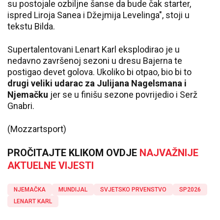
su postojale ozbiljne šanse da bude čak starter,
ispred Liroja Sanea i Džejmija Levelinga", stoji u
tekstu Bilda.
Supertalentovani Lenart Karl eksplodirao je u
nedavno završenoj sezoni u dresu Bajerna te
postigao devet golova. Ukoliko bi otpao, bio bi to
drugi veliki udarac za Julijana Nagelsmana i
Njemačku
jer se u finišu sezone povrijedio i Serž
Gnabri.
(Mozzartsport)
PROČITAJTE KLIKOM OVDJE
NAJVAŽNIJE
AKTUELNE VIJESTI
NJEMAČKA
MUNDIJAL
SVJETSKO PRVENSTVO
SP2026
LENART KARL