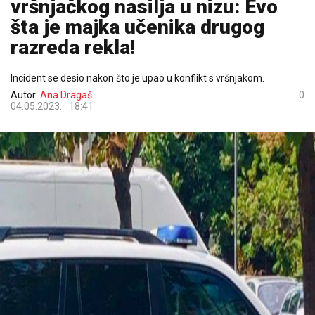
vršnjačkog nasilja u nizu: Evo
šta je majka učenika drugog
razreda rekla!
Incident se desio nakon što je upao u konflikt s vršnjakom.
Autor:
Ana Dragaš
0
04.05.2023.
18:41