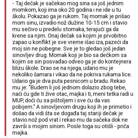
- Taj dečak je sačekao mog sina sa još jednim
momkom, koji ima oko 20 godina i ne ide u tu
školu. Pokazao ga je rukom. Taj momak je prišao
mom sinu, izvadio nož dužine 10-15 cm i stavio
mu sečivo u predelu stomaka, terajući ga da
krene sa njim. Onaj dečak sa kojim je prvobitno
zapao u konflikt je sve vreme išao iza, pazeći da
moj sin ne pobegne. Sve je to gledao još jedan
sinovljev drug. Momak koji je bio sa dečkom sa
kojim se sin posvađao odveo ga je do kontejnera
blizu škole. Drao se na njega, udario mu je
nekoliko šamara i vikao da ne pokriva rukama lice.
Udario ga je dva puta pesnicom u bradu. Rekao
mu je: "Budem li još jednom dolazio zbog tebe,
naći ću gde ti žive otac, majka i ti, meni tetka radi u
MUP, doći ću sa pištoljem i sve ću da vas
pobijem." A sinovljevom drugu koji ih je primetio i
došao da vidi šta se događa taj stariji dečak je
stavio nož pod vrat i rekao mu da sačeka dok ne
završi s mojim sinom. Posle toga su otišli - priča
majka.