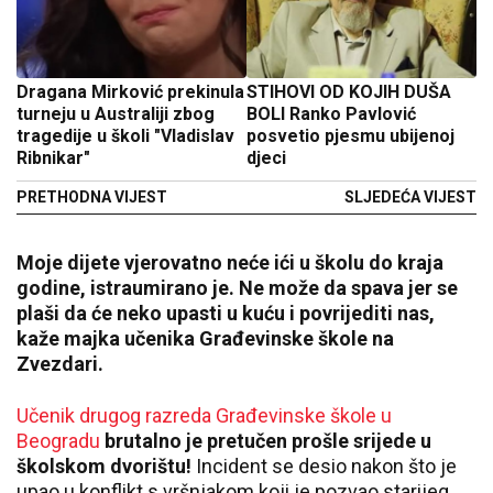
Dragana Mirković prekinula
STIHOVI OD KOJIH DUŠA
turneju u Australiji zbog
BOLI Ranko Pavlović
tragedije u školi "Vladislav
posvetio pjesmu ubijenoj
Ribnikar"
djeci
PRETHODNA VIJEST
SLJEDEĆA VIJEST
Moje dijete vjerovatno neće ići u školu do kraja
godine, istraumirano je. Ne može da spava jer se
plaši da će neko upasti u kuću i povrijediti nas,
kaže majka učenika Građevinske škole na
Zvezdari.
Učenik drugog razreda Građevinske škole u
Beogradu
brutalno je pretučen prošle srijede u
školskom dvorištu!
Incident se desio nakon što je
upao u konflikt s vršnjakom koji je pozvao starijeg