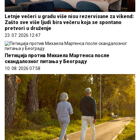
Letnje večeri u gradu više nisu rezervisane za vikend:
Zašto sve više ljudi bira večeru koja se spontano
pretvori u druženje
23. 07. 2026 12:47
Петиција против Михаела Мартенса после
скандалозног питања у Београду
10. 08. 2026 07:58