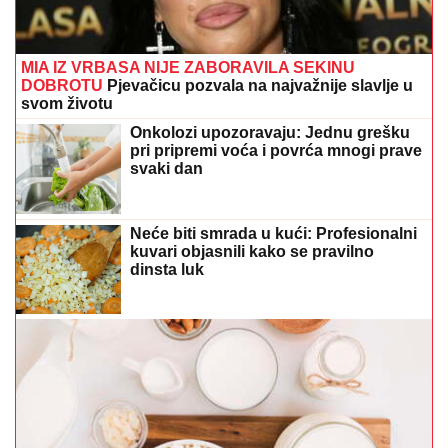
MIA IZ VRBASA NIJE ZABORAVILA SEKINU
DOBROTU
Pjevačicu pozvala na najvažnije slavlje u
svom životu
Onkolozi upozoravaju: Jednu grešku
pri pripremi voća i povrća mnogi prave
svaki dan
Neće biti smrada u kući: Profesionalni
kuvari objasnili kako se pravilno
dinsta luk