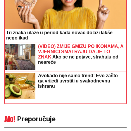
Tri znaka ulaze u period kada novac dolazi lakše
nego ikad
(VIDEO) ZMIJE GMIŽU PO IKONAMA, A
VJERNICI SMATRAJU DA JE TO
ZNAK
Ako se ne pojave, strahuju od
nesreće
Avokado nije samo trend: Evo zašto
ga vrijedi uvrstiti u svakodnevnu
ishranu
Preporučuje