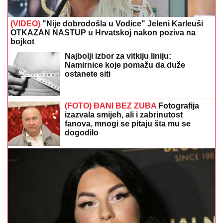
(VIDEO)
"Nije dobrodošla u Vodice" Jeleni Karleuši
OTKAZAN NASTUP u Hrvatskoj nakon poziva na
bojkot
Najbolji izbor za vitkiju liniju:
Namirnice koje pomažu da duže
ostanete siti
(FOTO) ĐANI BEZ ZUBA
Fotografija
izazvala smijeh, ali i zabrinutost
fanova, mnogi se pitaju šta mu se
dogodilo