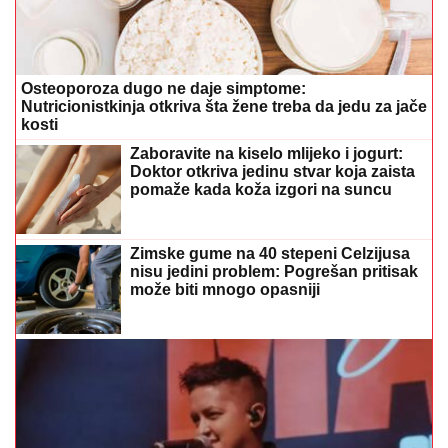
Osteoporoza dugo ne daje simptome:
Nutricionistkinja otkriva šta žene treba da jedu za jače
kosti
Zaboravite na kiselo mlijeko i jogurt:
Doktor otkriva jedinu stvar koja zaista
pomaže kada koža izgori na suncu
Zimske gume na 40 stepeni Celzijusa
nisu jedini problem: Pogrešan pritisak
može biti mnogo opasniji