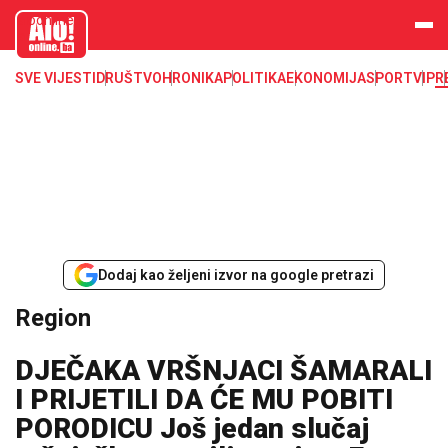
aloonline.b
a
SVE VIJESTI
DRUŠTVO
HRONIKA
POLITIKA
EKONOMIJA
SPORT
VIP
R
Dodaj kao željeni izvor na google pretrazi
Region
DJEČAKA VRŠNJACI ŠAMARALI
I PRIJETILI DA ĆE MU POBITI
PORODICU Još jedan slučaj