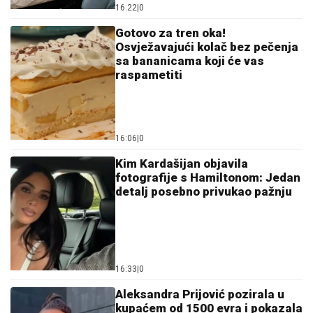
16:22
|
0
Gotovo za tren oka!
Osvježavajući kolač bez pečenja
sa bananicama koji će vas
raspametiti
16:06
|
0
Kim Kardašijan objavila
fotografije s Hamiltonom: Jedan
detalj posebno privukao pažnju
16:33
|
0
Aleksandra Prijović pozirala u
kupaćem od 1500 evra i pokazala