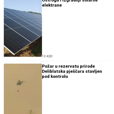
Ostrogu i izgradnji solarne
elektrane
13:42
|
0
Požar u rezervatu prirode
Deliblatska pješčara stavljen
pod kontrolu