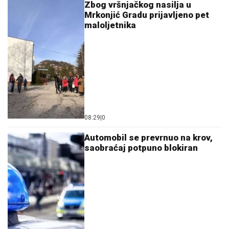
Zbog vršnjačkog nasilja u
Mrkonjić Gradu prijavljeno pet
maloljetnika
08:29
|
0
Automobil se prevrnuo na krov,
saobraćaj potpuno blokiran