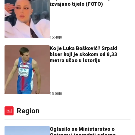
izvajano tijelo (FOTO)
15:48
|
0
Ko je Luka Bošković? Srpski
biser koji je skokom od 8,33
metra ušao u istoriju
15:00
|
0
Region
Oglasilo se Ministarstvo o