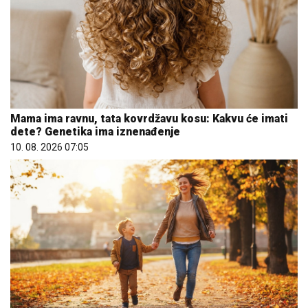
Mama ima ravnu, tata kovrdžavu kosu: Kakvu će imati
dete? Genetika ima iznenađenje
10. 08. 2026 07:05