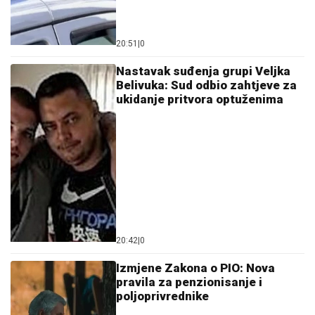
20:51
|
0
Nastavak suđenja grupi Veljka
Belivuka: Sud odbio zahtjeve za
ukidanje pritvora optuženima
20:42
|
0
Izmjene Zakona o PIO: Nova
pravila za penzionisanje i
poljoprivrednike