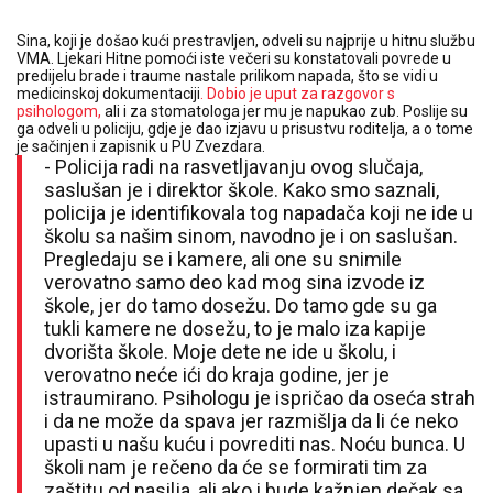
Sina, koji je došao kući prestravljen, odveli su najprije u hitnu službu
VMA. Ljekari Hitne pomoći iste večeri su konstatovali povrede u
predijelu brade i traume nastale prilikom napada, što se vidi u
medicinskoj dokumentaciji
. Dobio je uput za razgovor s
psihologom,
ali i za stomatologa jer mu je napukao zub. Poslije su
ga odveli u policiju, gdje je dao izjavu u prisustvu roditelja, a o tome
je sačinjen i zapisnik u PU Zvezdara.
- Policija radi na rasvetljavanju ovog slučaja,
saslušan je i direktor škole. Kako smo saznali,
policija je identifikovala tog napadača koji ne ide u
školu sa našim sinom, navodno je i on saslušan.
Pregledaju se i kamere, ali one su snimile
verovatno samo deo kad mog sina izvode iz
škole, jer do tamo dosežu. Do tamo gde su ga
tukli kamere ne dosežu, to je malo iza kapije
dvorišta škole. Moje dete ne ide u školu, i
verovatno neće ići do kraja godine, jer je
istraumirano. Psihologu je ispričao da oseća strah
i da ne može da spava jer razmišlja da li će neko
upasti u našu kuću i povrediti nas. Noću bunca. U
školi nam je rečeno da će se formirati tim za
zaštitu od nasilja, ali ako i bude kažnjen dečak sa