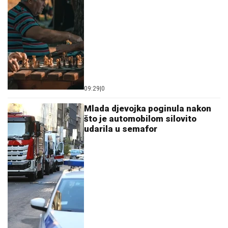
09:29
|
0
Mlada djevojka poginula nakon
što je automobilom silovito
udarila u semafor