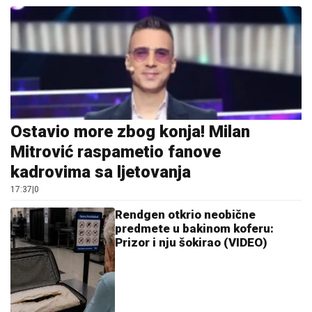
Ostavio more zbog konja! Milan
Mitrović raspametio fanove
kadrovima sa ljetovanja
17:37
|
0
Rendgen otkrio neobične
predmete u bakinom koferu:
Prizor i nju šokirao (VIDEO)