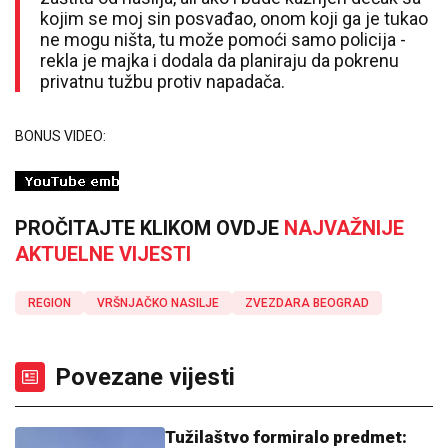
kojim se moj sin posvađao, onom koji ga je tukao
ne mogu ništa, tu može pomoći samo policija -
rekla je majka i dodala da planiraju da pokrenu
privatnu tužbu protiv napadača.
BONUS VIDEO:
PROČITAJTE KLIKOM OVDJE
NAJVAŽNIJE
AKTUELNE VIJESTI
REGION
VRŠNJAČKO NASILJE
ZVEZDARA BEOGRAD
Povezane vijesti
Tužilaštvo formiralo predmet: