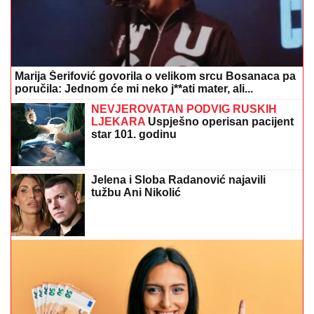
Marija Šerifović govorila o velikom srcu Bosanaca pa
poručila: Jednom će mi neko j**ati mater, ali...
NEVJEROVATAN PODVIG RUSKIH
LJEKARA
Uspješno operisan pacijent
star 101. godinu
Jelena i Sloba Radanović najavili
tužbu Ani Nikolić