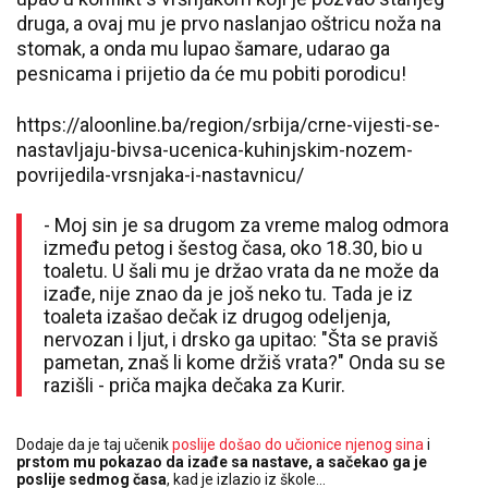
druga, a ovaj mu je prvo naslanjao oštricu noža na
stomak, a onda mu lupao šamare, udarao ga
pesnicama i prijetio da će mu pobiti porodicu!
https://aloonline.ba/region/srbija/crne-vijesti-se-
nastavljaju-bivsa-ucenica-kuhinjskim-nozem-
povrijedila-vrsnjaka-i-nastavnicu/
- Moj sin je sa drugom za vreme malog odmora
između petog i šestog časa, oko 18.30, bio u
toaletu. U šali mu je držao vrata da ne može da
izađe, nije znao da je još neko tu. Tada je iz
toaleta izašao dečak iz drugog odeljenja,
nervozan i ljut, i drsko ga upitao: "Šta se praviš
pametan, znaš li kome držiš vrata?" Onda su se
razišli - priča majka dečaka za Kurir.
Dodaje da je taj učenik
poslije došao do učionice njenog sina
i
prstom mu pokazao da izađe sa nastave, a sačekao ga je
poslije sedmog časa
, kad je izlazio iz škole...