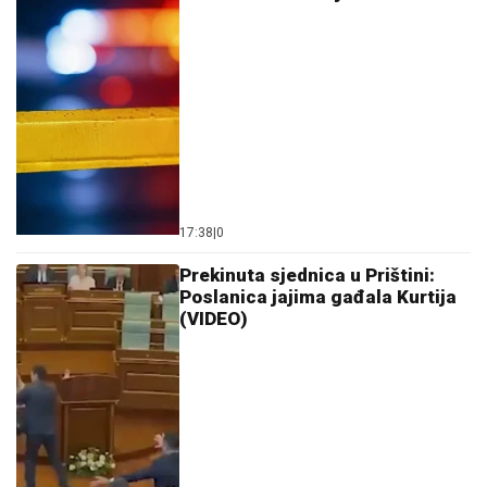
17:38
|
0
Prekinuta sjednica u Prištini:
Poslanica jajima gađala Kurtija
(VIDEO)