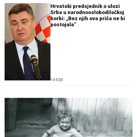
Hrvatski predsjednik o ulozi
Srba u narodnooslobodilačkoj
borbi: „Bez njih ova priča ne bi
postojala“
14:52
|
0