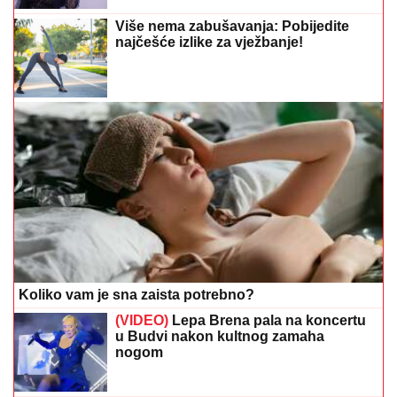
Više nema zabušavanja: Pobijedite
najčešće izlike za vježbanje!
Koliko vam je sna zaista potrebno?
(VIDEO)
Lepa Brena pala na koncertu
u Budvi nakon kultnog zamaha
nogom