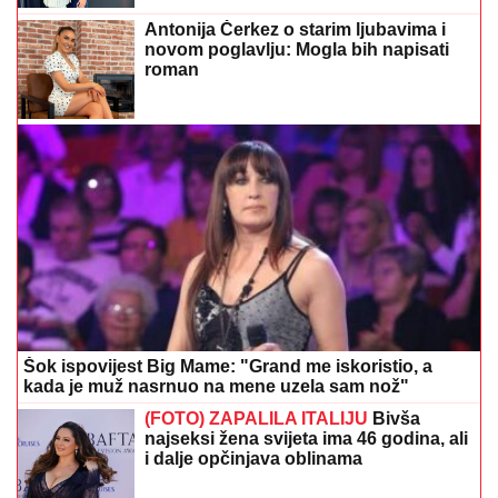
Antonija Čerkez o starim ljubavima i
novom poglavlju: Mogla bih napisati
roman
Šok ispovijest Big Mame: "Grand me iskoristio, a
kada je muž nasrnuo na mene uzela sam nož"
(FOTO) ZAPALILA ITALIJU
Bivša
najseksi žena svijeta ima 46 godina, ali
i dalje opčinjava oblinama