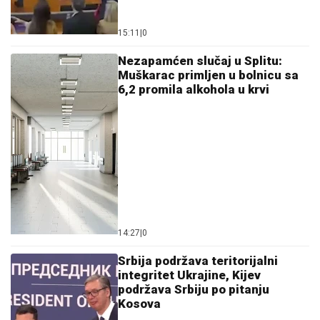
15:11
|
0
Nezapamćen slučaj u Splitu:
Muškarac primljen u bolnicu sa
6,2 promila alkohola u krvi
14:27
|
0
Srbija podržava teritorijalni
integritet Ukrajine, Kijev
podržava Srbiju po pitanju
Kosova