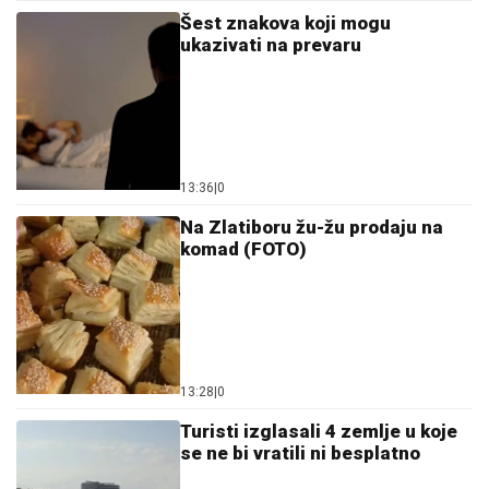
Šest znakova koji mogu
ukazivati na prevaru
13:36
|
0
Na Zlatiboru žu-žu prodaju na
komad (FOTO)
13:28
|
0
Turisti izglasali 4 zemlje u koje
se ne bi vratili ni besplatno