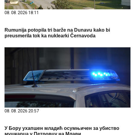
08. 08. 2026 18:11
Rumunija potopila tri barže na Dunavu kako bi
preusmerila tok ka nuklearki Černavoda
08. 08. 2026 20:57
У Бору ухапшен младић осумњичен за убиство
мушкарца у Петровцу на Млави