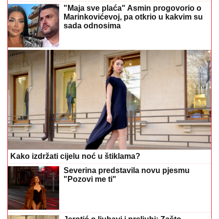
"Maja sve plaća" Asmin progovorio o
Marinkovićevoj, pa otkrio u kakvim su
sada odnosima
Kako izdržati cijelu noć u štiklama?
Severina predstavila novu pjesmu
"Pozovi me ti"