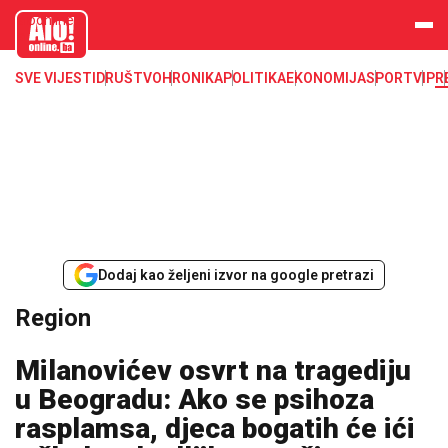
aloonline.b
a
SVE VIJESTI
DRUŠTVO
HRONIKA
POLITIKA
EKONOMIJA
SPORT
VIP
R
Dodaj kao željeni izvor na google pretrazi
Region
Milanovićev osvrt na tragediju
u Beogradu: Ako se psihoza
rasplamsa, djeca bogatih će ići