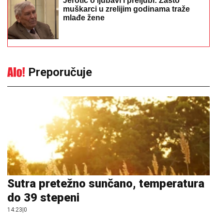
Jerotić o ljubavi i preljubi: Zašto
muškarci u zrelijim godinama traže
mlađe žene
Preporučuje
Sutra pretežno sunčano, temperatura
do 39 stepeni
14:23
|
0