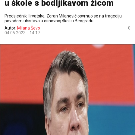
u škole s bodljikavom žicom
Predsjednik Hrvatske, Zoran Milanović osvrnuo se na tragediju
povodom ubistava u osnovnoj školi u Beogradu.
Autor:
Milana Ševo
0
04.05.2023.
14:17