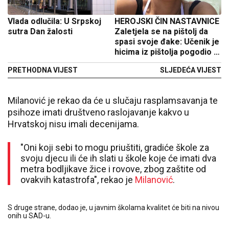
Vlada odlučila: U Srpskoj
HEROJSKI ČIN NASTAVNICE
sutra Dan žalosti
Zaletjela se na pištolj da
spasi svoje đake: Učenik je
hicima iz pištolja pogodio u
ruku i stomak
PRETHODNA VIJEST
SLJEDEĆA VIJEST
Milanović je rekao da će u slučaju rasplamsavanja te
psihoze imati društveno raslojavanje kakvo u
Hrvatskoj nisu imali decenijama.
"Oni koji sebi to mogu priuštiti, gradiće škole za
svoju djecu ili će ih slati u škole koje će imati dva
metra bodljikave žice i rovove, zbog zaštite od
ovakvih katastrofa", rekao je
Milanović
.
S druge strane, dodao je, u javnim školama kvalitet će biti na nivou
onih u SAD-u.