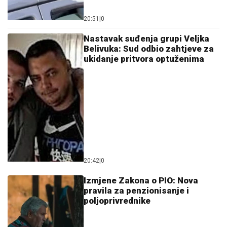
20:51
|
0
Nastavak suđenja grupi Veljka
Belivuka: Sud odbio zahtjeve za
ukidanje pritvora optuženima
20:42
|
0
Izmjene Zakona o PIO: Nova
pravila za penzionisanje i
poljoprivrednike