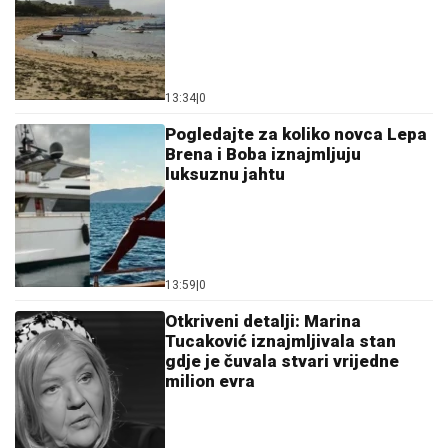
13:34
|
0
Pogledajte za koliko novca Lepa
Brena i Boba iznajmljuju
luksuznu jahtu
13:59
|
0
Otkriveni detalji: Marina
Tucaković iznajmljivala stan
gdje je čuvala stvari vrijedne
milion evra