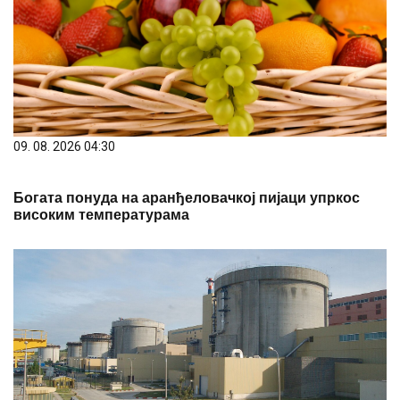
09. 08. 2026 04:30
Богата понуда на аранђеловачкој пијаци упркос
високим температурама