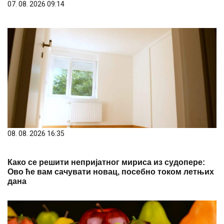
07. 08. 2026 09:14
08. 08. 2026 16:35
Како се решити непријатног мириса из судопере:
Ово ће вам сачувати новац, посебно током летњих
дана