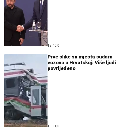
13:40
|
0
Prve slike sa mjesta sudara
vozova u Hrvatskoj: Više ljudi
povrijeđeno
13:01
|
0