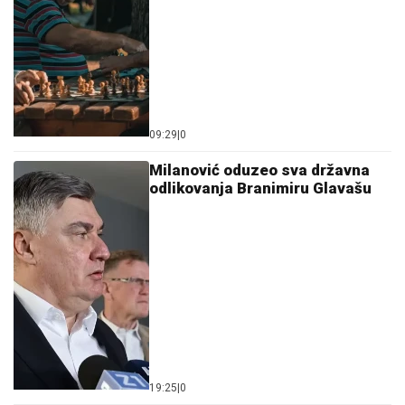
09:29
|
0
Milanović oduzeo sva državna
odlikovanja Branimiru Glavašu
19:25
|
0