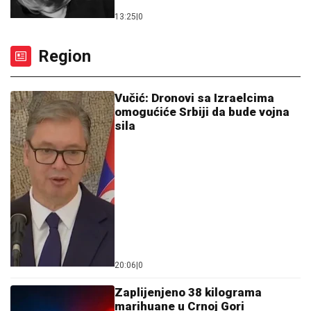
13:25
|
0
Region
Vučić: Dronovi sa Izraelcima
omogućiće Srbiji da bude vojna
sila
20:06
|
0
Zaplijenjeno 38 kilograma
marihuane u Crnoj Gori