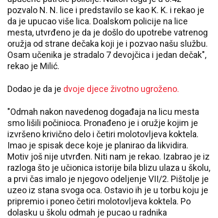
pozvalo N. N. lice i predstavilo se kao K. K. i rekao je
da je upucao više lica. Doalskom policije na lice
mesta, utvrđeno je da je došlo do upotrebe vatrenog
oružja od strane dečaka koji je i pozvao našu službu.
Osam učenika je stradalo 7 devojčica i jedan dečak",
rekao je Milić.
Dodao je da je
dvoje djece životno ugroženo.
"Odmah nakon navedenog događaja na licu mesta
smo lišili počinioca. Pronađeno je i oružje kojim je
izvršeno krivično delo i četiri molotovljeva koktela.
Imao je spisak dece koje je planirao da likvidira.
Motiv još nije utvrđen. Niti nam je rekao. Izabrao je iz
razloga što je učionica istorije bila blizu ulaza u školu,
a prvi čas imalo je njegovo odeljenje VII/2. Pištolje je
uzeo iz stana svoga oca. Ostavio ih je u torbu koju je
pripremio i poneo četiri molotovljeva koktela. Po
dolasku u školu odmah je pucao u radnika