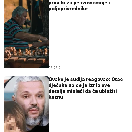
pravila za penzionisanje i
poljoprivrednike
09:29
|
0
Ovako je sudija reagovao: Otac
dječaka ubice je iznio ove
detalje misleći da će ublažiti
kaznu