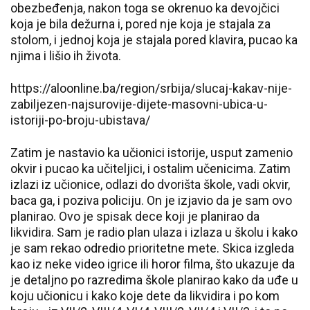
obezbeđenja, nakon toga se okrenuo ka devojčici
koja je bila dežurna i, pored nje koja je stajala za
stolom, i jednoj koja je stajala pored klavira, pucao ka
njima i lišio ih života.
https://aloonline.ba/region/srbija/slucaj-kakav-nije-
zabiljezen-najsurovije-dijete-masovni-ubica-u-
istoriji-po-broju-ubistava/
Zatim je nastavio ka učionici istorije, usput zamenio
okvir i pucao ka učiteljici, i ostalim učenicima. Zatim
izlazi iz učionice, odlazi do dvorišta škole, vadi okvir,
baca ga, i poziva policiju. On je izjavio da je sam ovo
planirao. Ovo je spisak dece koji je planirao da
likvidira. Sam je radio plan ulaza i izlaza u školu i kako
je sam rekao odredio prioritetne mete. Skica izgleda
kao iz neke video igrice ili horor filma, što ukazuje da
je detaljno po razredima škole planirao kako da uđe u
koju učionicu i kako koje dete da likvidira i po kom