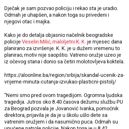
Dječak je sam pozvao policiju i rekao sta je uradio.
Odmah je uhapšen, a nakon toga su privedeni i
njegovi otac i majka.
Kako je do detalja objasnio načelnik beogradske
policije
Veselin Milić, maloljetni K. K.
je mjesec dana
planirano za izvršenje. K. K. je u dužem vremenu to
planirao, motiv nije saopštio. Vatreno oružje uzeo je
iz očevog stana i donio sa četiri molotovljeva koktela.
https://aloonline.ba/region/srbija/skandal-ucenik-za-
vrijeme-minuta-cutanja-izvukao-plasticni-pistolj/
"Nemi smo pred ovom tragedijom. Ogromna ljudska
tragedija. Jutros oko 8.40 časova dežurnu službu PU
za Beograd pozvala je Jovanović Ivanka, pomoćnik
direktora, prijavila je da je u školu ušlo dete sa
vatrenim oružjem i da nasumično puca. Odmah su
upućene patrole policije. Nakon toga je u 8.42