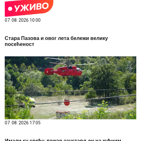
07. 08. 2026 10:00
Стара Пазова и овог лета бележи велику
посећеност
07. 08. 2026 17:05
Имали су срећу, пожар заустављен на кућним