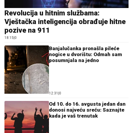
Revolucija u hitnim službama:
Vještačka inteligencija obrađuje hitne
pozive na 911
18:15
|
0
Banjalučanka pronašla pileće
nogice u dvorištu: Odmah sam
posumnjala na jedno
12:31
|
0
Od 10. do 16. avgusta jedan dan
donosi najveću sreću: Saznajte
kada je vaš trenutak