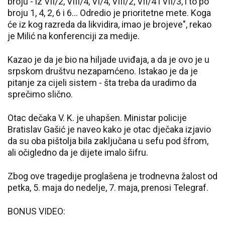
broju - iz VII/2, VIII/4, VI/4, VIII/2, VII/4 i VII/3, i to po
broju 1, 4, 2, 6 i 6... Odredio je prioritetne mete. Koga
će iz kog razreda da likvidira, imao je brojeve", rekao
je Milić na konferenciji za medije.
Kazao je da je bio na hiljade uviđaja, a da je ovo je u
srpskom društvu nezapamćeno. Istakao je da je
pitanje za cijeli sistem - šta treba da uradimo da
sprečimo slično.
Otac dečaka V. K. je uhapšen. Ministar policije
Bratislav Gašić je naveo kako je otac dječaka izjavio
da su oba pištolja bila zaključana u sefu pod šfrom,
ali očigledno da je dijete imalo šifru.
Zbog ove tragedije proglašena je trodnevna žalost od
petka, 5. maja do nedelje, 7. maja, prenosi Telegraf.
BONUS VIDEO: