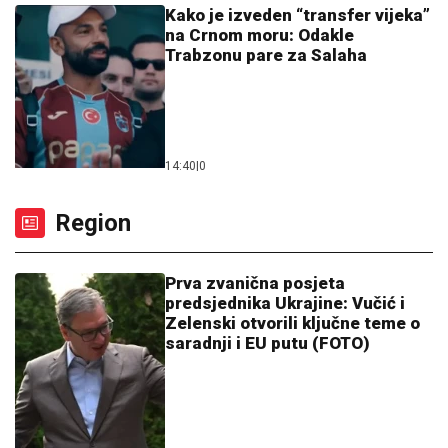
Kako je izveden “transfer vijeka”
na Crnom moru: Odakle
Trabzonu pare za Salaha
14:40
|
0
Region
Prva zvanična posjeta
predsjednika Ukrajine: Vučić i
Zelenski otvorili ključne teme o
saradnji i EU putu (FOTO)