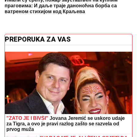
праговима: И даље траје даноноћна борба са
ватреном стихијом код Краљева
PREPORUKA ZA VAS
"ZATO JE I BIVŠI"
Jovana Jeremić se uskoro udaje
za Tigra, a ovo je pravi razlog zašto se razvela od
prvog muža