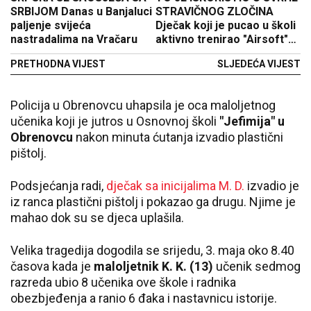
SRBIJOM Danas u Banjaluci
STRAVIČNOG ZLOČINA
paljenje svijeća
Dječak koji je pucao u školi
nastradalima na Vračaru
aktivno trenirao "Airsoft"
zajedno sa ocem
PRETHODNA VIJEST
SLJEDEĆA VIJEST
Policija u Obrenovcu uhapsila je oca maloljetnog
učenika koji je jutros u Osnovnoj školi
"Jefimija" u
Obrenovcu
nakon minuta ćutanja izvadio plastični
pištolj.
Podsjećanja radi,
dječak sa inicijalima M. D.
izvadio je
iz ranca plastični pištolj i pokazao ga drugu. Njime je
mahao dok su se djeca uplašila.
Velika tragedija dogodila se srijedu, 3. maja oko 8.40
časova kada je
maloljetnik K. K. (13)
učenik sedmog
razreda ubio 8 učenika ove škole i radnika
obezbjeđenja a ranio 6 đaka i nastavnicu istorije.