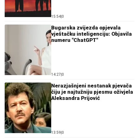
15:54
|
0
Bugarska zvijezda opjevala
vještačku inteligenciju: Objavila
numeru "ChatGPT"
14:27
|
0
Nerazjašnjeni nestanak pjevača
čiju je najtužniju pjesmu oživjela
Aleksandra Prijović
13:59
|
0