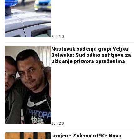
20:51
|
0
Nastavak suđenja grupi Veljka
Belivuka: Sud odbio zahtjeve za
ukidanje pritvora optuženima
20:42
|
0
Izmjene Zakona o PIO: Nova