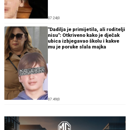
07:24
|
0
"Dadilja je primijetila, ali roditelji
nisu": Otkriveno kako je dječak
ubica izbjegavao školu i kakve
mu je poruke slala majka
07:49
|
0