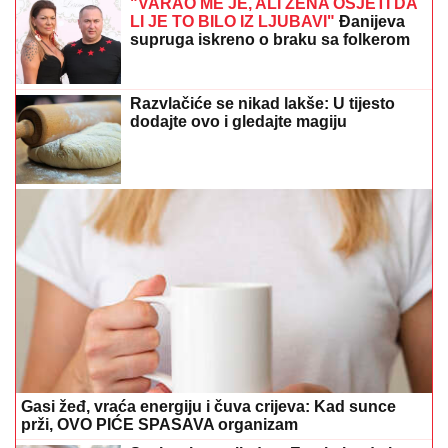
"VARAO ME JE, ALI ŽENA OSJETI DA
LI JE TO BILO IZ LJUBAVI"
Đanijeva
supruga iskreno o braku sa folkerom
Razvlačiće se nikad lakše: U tijesto
dodajte ovo i gledajte magiju
Gasi žeđ, vraća energiju i čuva crijeva: Kad sunce
prži, OVO PIĆE SPASAVA organizam