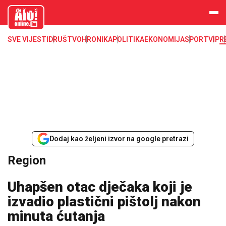
aloonline.b
a
SVE VIJESTI
DRUŠTVO
HRONIKA
POLITIKA
EKONOMIJA
SPORT
VIP
R
Dodaj kao željeni izvor na google pretrazi
Region
Uhapšen otac dječaka koji je
izvadio plastični pištolj nakon
minuta ćutanja