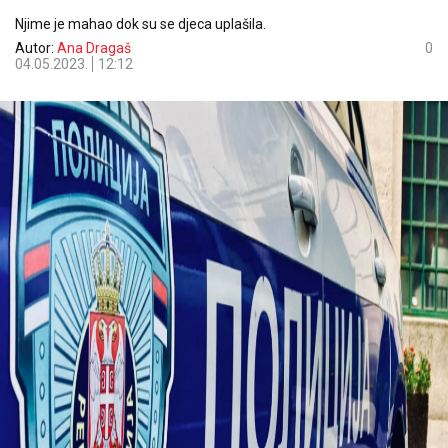
Njime je mahao dok su se djeca uplašila.
Autor:
Ana Dragaš
0
04.05.2023.
12:12