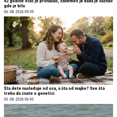
42 godine otac je pronašao, zanemeo je kada je saznao
gde je bila
06. 08. 2026 09:39
Šta dete nasleđuje od oca, a šta od majke? Sve što
treba da znate o genetici
05. 08. 2026 06:45