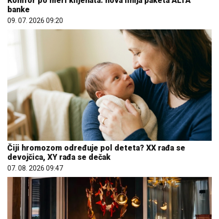
Komfor po meri klijenata: nova linija paketa ALTA
banke
09. 07. 2026 09:20
Čiji hromozom određuje pol deteta? XX rađa se
devojčica, XY rađa se dečak
07. 08. 2026 09:47