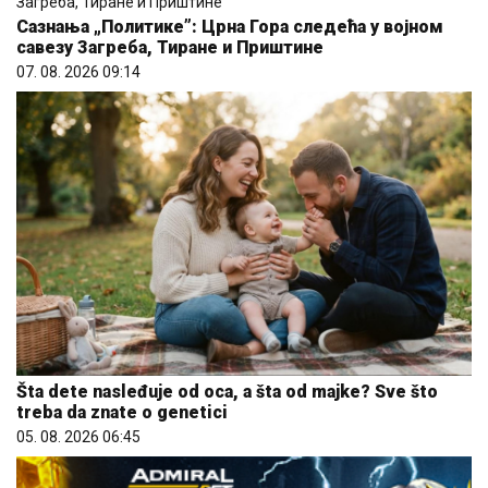
Сазнања „Политике”: Црна Гора следећа у војном
савезу Загреба, Тиране и Приштине
07. 08. 2026 09:14
Šta dete nasleđuje od oca, a šta od majke? Sve što
treba da znate o genetici
05. 08. 2026 06:45