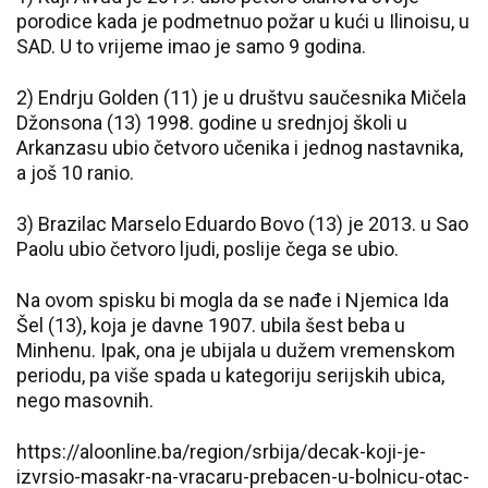
porodice kada je podmetnuo požar u kući u Ilinoisu, u
SAD. U to vrijeme imao je samo 9 godina.
2) Endrju Golden (11) je u društvu saučesnika Mičela
Džonsona (13) 1998. godine u srednjoj školi u
Arkanzasu ubio četvoro učenika i jednog nastavnika,
a još 10 ranio.
3) Brazilac Marselo Eduardo Bovo (13) je 2013. u Sao
Paolu ubio četvoro ljudi, poslije čega se ubio.
Na ovom spisku bi mogla da se nađe i Njemica Ida
Šel (13), koja je davne 1907. ubila šest beba u
Minhenu. Ipak, ona je ubijala u dužem vremenskom
periodu, pa više spada u kategoriju serijskih ubica,
nego masovnih.
https://aloonline.ba/region/srbija/decak-koji-je-
izvrsio-masakr-na-vracaru-prebacen-u-bolnicu-otac-