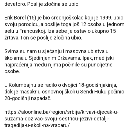
devetoro. Poslije zločina se ubio.
Erik Borel (16) je bio srednjoškolac koji je 1999. ubio
svoju porodicu, a poslije toga još 12 osoba u jednom
selu u Francuskoj. Iza sebe je ostavio ukupno 15
žrtava. I on se poslije zločina ubio.
Svima su nam u sjećanju i masovna ubistva u
školama u Sjedinjenim Državama. Ipak, medijski
najpraćenija među njima počinile su punoljetne
osobe.
U Kolumbajnu se radilo o dvojici 18-godišnjakinja,
dok je masakr u osnovnoj školi u Sendi Huku počinio
20-godišnji napadač.
https://aloonline.ba/region/srbija/krvavi-djecak-u-
suzama-dozivao-svoju-sestricu-jezivi-detalji-
tragedija-u-skoli-na-vracaru/