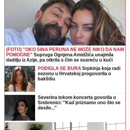
(FOTO) "OKO SINA PERUNA NE MOŽE NIKO DA NAM
POMOGNE"
Supruga Ognjena Amidžića unajmila
dadilju iz Azije, pa otkrila s čim se susreću u kući
PODIGLA SE BURA
Srpkinja koja radi
sezonu u Hrvatskoj progovorila o
bakšišu
Severina tokom koncerta govorila o
Srebrenici: "Kad priznamo ono što se
desilo..."