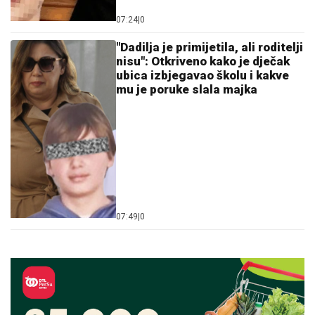
07:24
|
0
"Dadilja je primijetila, ali roditelji
nisu": Otkriveno kako je dječak
ubica izbjegavao školu i kakve
mu je poruke slala majka
07:49
|
0