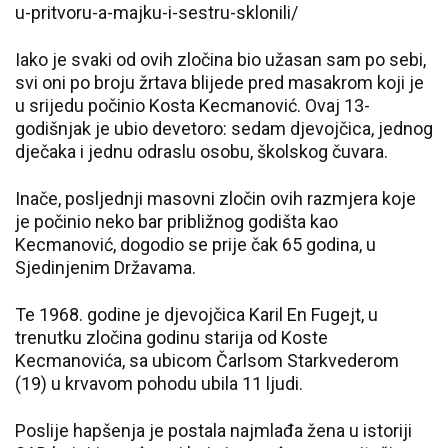
u-pritvoru-a-majku-i-sestru-sklonili/
Iako je svaki od ovih zločina bio užasan sam po sebi,
svi oni po broju žrtava blijede pred masakrom koji je
u srijedu počinio Kosta Kecmanović. Ovaj 13-
godišnjak je ubio devetoro: sedam djevojčica, jednog
dječaka i jednu odraslu osobu, školskog čuvara.
Inače, posljednji masovni zločin ovih razmjera koje
je počinio neko bar približnog godišta kao
Kecmanović, dogodio se prije čak 65 godina, u
Sjedinjenim Državama.
Te 1968. godine je djevojčica Karil En Fugejt, u
trenutku zločina godinu starija od Koste
Kecmanovića, sa ubicom Čarlsom Starkvederom
(19) u krvavom pohodu ubila 11 ljudi.
Poslije hapšenja je postala najmlađa žena u istoriji