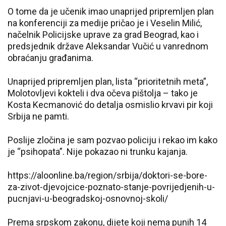
O tome da je učenik imao unaprijed pripremljen plan
na konferenciji za medije pričao je i Veselin Milić,
načelnik Policijske uprave za grad Beograd, kao i
predsjednik države Aleksandar Vučić u vanrednom
obraćanju građanima.
Unaprijed pripremljen plan, lista “prioritetnih meta”,
Molotovljevi kokteli i dva očeva pištolja – tako je
Kosta Kecmanović do detalja osmislio krvavi pir koji
Srbija ne pamti.
Poslije zločina je sam pozvao policiju i rekao im kako
je “psihopata”. Nije pokazao ni trunku kajanja.
https://aloonline.ba/region/srbija/doktori-se-bore-
za-zivot-djevojcice-poznato-stanje-povrijedjenih-u-
pucnjavi-u-beogradskoj-osnovnoj-skoli/
Prema srpskom zakonu, dijete koji nema punih 14