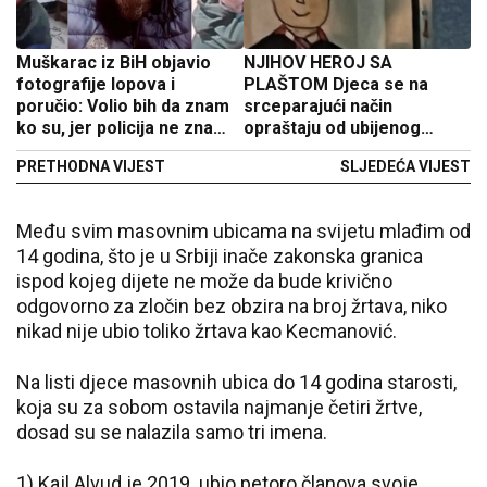
Muškarac iz BiH objavio
NJIHOV HEROJ SA
fotografije lopova i
PLAŠTOM Djeca se na
poručio: Volio bih da znam
srceparajući način
ko su, jer policija ne zna
opraštaju od ubijenog
(VIDEO)
čuvara Dragana (FOTO)
PRETHODNA VIJEST
SLJEDEĆA VIJEST
Među svim masovnim ubicama na svijetu mlađim od
14 godina, što je u Srbiji inače zakonska granica
ispod kojeg dijete ne može da bude krivično
odgovorno za zločin bez obzira na broj žrtava, niko
nikad nije ubio toliko žrtava kao Kecmanović.
Na listi djece masovnih ubica do 14 godina starosti,
koja su za sobom ostavila najmanje četiri žrtve,
dosad su se nalazila samo tri imena.
1) Kajl Alvud je 2019. ubio petoro članova svoje