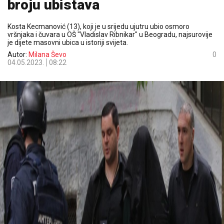
broju ubistava
Kosta Kecmanović (13), koji je u srijedu ujutru ubio osmoro
vršnjaka i čuvara u OŠ "Vladislav Ribnikar" u Beogradu, najsurovije
je dijete masovni ubica u istoriji svijeta.
Autor:
Milana Ševo
0
04.05.2023.
08:22