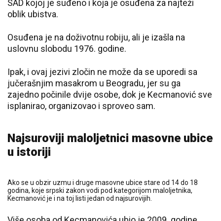
SAD kojoj je suđeno i koja je osuđena za najteži
oblik ubistva.
Osuđena je na doživotnu robiju, ali je izašla na
uslovnu slobodu 1976. godine.
Ipak, i ovaj jezivi zločin ne može da se uporedi sa
jučerašnjim masakrom u Beogradu, jer su ga
zajedno počinile dvije osobe, dok je Kecmanović sve
isplanirao, organizovao i sproveo sam.
Najsuroviji maloljetnici masovne ubice
u istoriji
Ako se u obzir uzmu i druge masovne ubice stare od 14 do 18
godina, koje srpski zakon vodi pod kategorijom maloljetnika,
Kecmanović je i na toj listi jedan od najsurovijih.
Više osoba od Kecmanovića ubio je 2009. godine