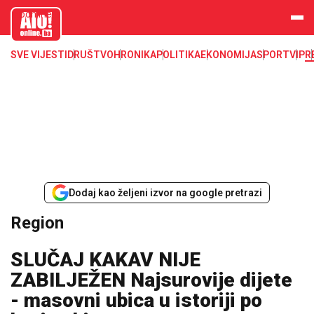
aloonline.b
a
SVE VIJESTI
DRUŠTVO
HRONIKA
POLITIKA
EKONOMIJA
SPORT
VIP
R
Dodaj kao željeni izvor na google pretrazi
Region
SLUČAJ KAKAV NIJE
ZABILJEŽEN Najsurovije dijete
- masovni ubica u istoriji po