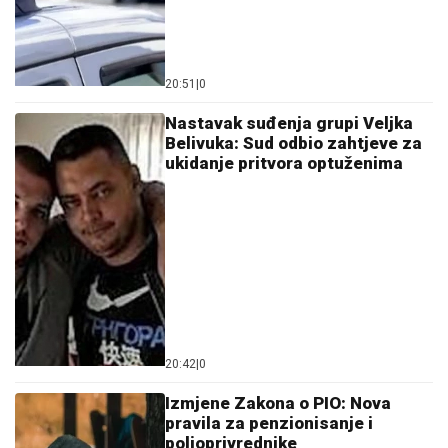
20:51
|
0
Nastavak suđenja grupi Veljka
Belivuka: Sud odbio zahtjeve za
ukidanje pritvora optuženima
20:42
|
0
Izmjene Zakona o PIO: Nova
pravila za penzionisanje i
poljoprivrednike