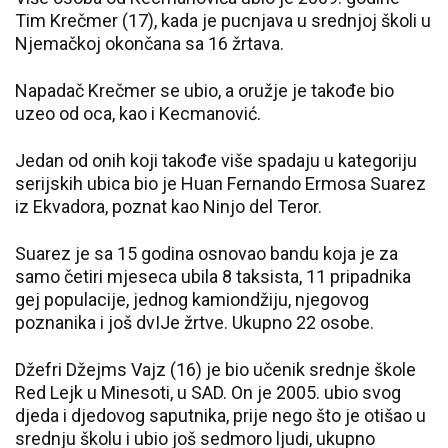
Tim Krečmer (17), kada je pucnjava u srednjoj školi u
Njemačkoj okončana sa 16 žrtava.
Napadač Krečmer se ubio, a oružje je takođe bio
uzeo od oca, kao i Kecmanović.
Jedan od onih koji takođe više spadaju u kategoriju
serijskih ubica bio je Huan Fernando Ermosa Suarez
iz Ekvadora, poznat kao Ninjo del Teror.
Suarez je sa 15 godina osnovao bandu koja je za
samo četiri mjeseca ubila 8 taksista, 11 pripadnika
gej populacije, jednog kamiondžiju, njegovog
poznanika i još dvIJe žrtve. Ukupno 22 osobe.
Džefri Džejms Vajz (16) je bio učenik srednje škole
Red Lejk u Minesoti, u SAD. On je 2005. ubio svog
djeda i djedovog saputnika, prije nego što je otišao u
srednju školu i ubio još sedmoro ljudi, ukupno