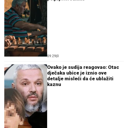
09:29
|
0
Ovako je sudija reagovao: Otac
dječaka ubice je iznio ove
detalje misleći da će ublažiti
kaznu