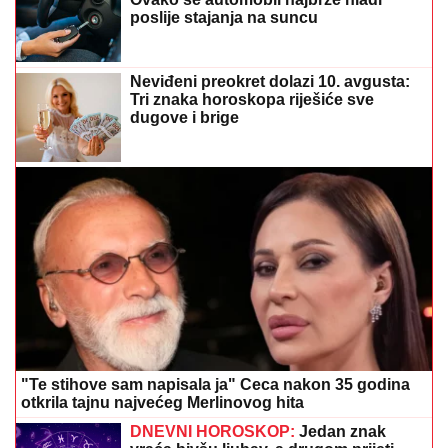
poslije stajanja na suncu
Neviđeni preokret dolazi 10. avgusta:
Tri znaka horoskopa riješiće sve
dugove i brige
"Te stihove sam napisala ja" Ceca nakon 35 godina
otkrila tajnu najvećeg Merlinovog hita
DNEVNI HOROSKOP:
Jedan znak