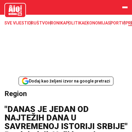
aloonline.b
a
SVE VIJESTI
DRUŠTVO
HRONIKA
POLITIKA
EKONOMIJA
SPORT
VIP
R
Dodaj kao željeni izvor na google pretrazi
Region
"DANAS JE JEDAN OD
NAJTEŽIH DANA U
SAVREMENOJ ISTORIJI SRBIJE"