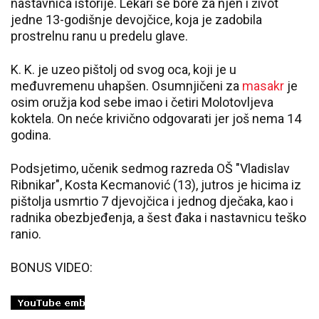
nastavnica istorije. Lekari se bore za njen i život
jedne 13-godišnje devojčice, koja je zadobila
prostrelnu ranu u predelu glave.
K. K. je uzeo pištolj od svog oca, koji je u
međuvremenu uhapšen. Osumnjičeni za
masakr
je
osim oružja kod sebe imao i četiri Molotovljeva
koktela. On neće krivično odgovarati jer još nema 14
godina.
Podsjetimo, učenik sedmog razreda OŠ "Vladislav
Ribnikar", Kosta Kecmanović (13), jutros je hicima iz
pištolja usmrtio 7 djevojčica i jednog dječaka, kao i
radnika obezbjeđenja, a šest đaka i nastavnicu teško
ranio.
BONUS VIDEO: