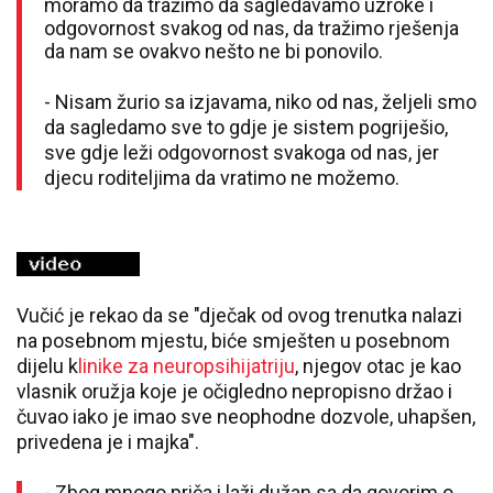
moramo da tražimo da sagledavamo uzroke i
odgovornost svakog od nas, da tražimo rješenja
da nam se ovakvo nešto ne bi ponovilo.
- Nisam žurio sa izjavama, niko od nas, željeli smo
da sagledamo sve to gdje je sistem pogriješio,
sve gdje leži odgovornost svakoga od nas, jer
djecu roditeljima da vratimo ne možemo.
Vučić je rekao da se "dječak od ovog trenutka nalazi
na posebnom mjestu, biće smješten u posebnom
dijelu k
linike za neuropsihijatriju
, njegov otac je kao
vlasnik oružja koje je očigledno nepropisno držao i
čuvao iako je imao sve neophodne dozvole, uhapšen,
privedena je i majka".
- Zbog mnogo priča i laži dužan sa da govorim o