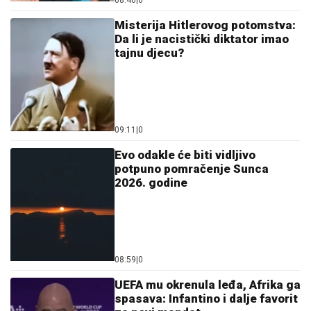
Misterija Hitlerovog potomstva:
Da li je nacistički diktator imao
tajnu djecu?
09:11
|
0
Evo odakle će biti vidljivo
potpuno pomračenje Sunca
2026. godine
08:59
|
0
UEFA mu okrenula leđa, Afrika ga
spasava: Infantino i dalje favorit