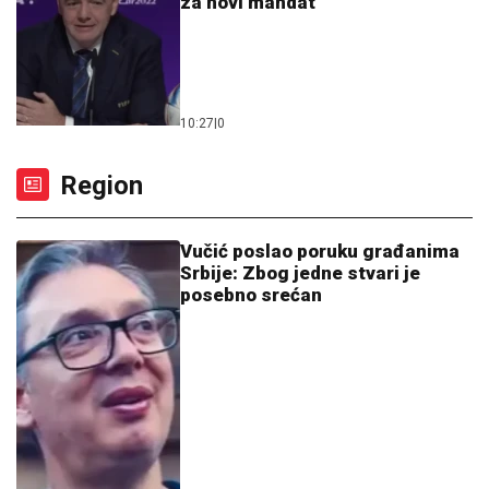
za novi mandat
10:27
|
0
Region
Vučić poslao poruku građanima
Srbije: Zbog jedne stvari je
posebno srećan