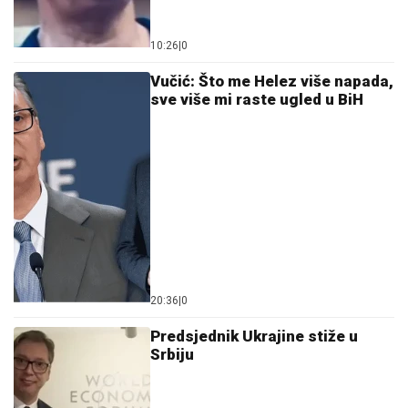
10:26
|
0
Vučić: Što me Helez više napada,
sve više mi raste ugled u BiH
20:36
|
0
Predsjednik Ukrajine stiže u
Srbiju