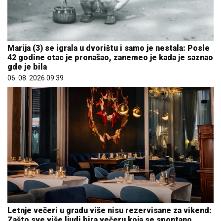
Marija (3) se igrala u dvorištu i samo je nestala: Posle
42 godine otac je pronašao, zanemeo je kada je saznao
gde je bila
06. 08. 2026 09:39
Letnje večeri u gradu više nisu rezervisane za vikend:
Zašto sve više ljudi bira večeru koja se spontano