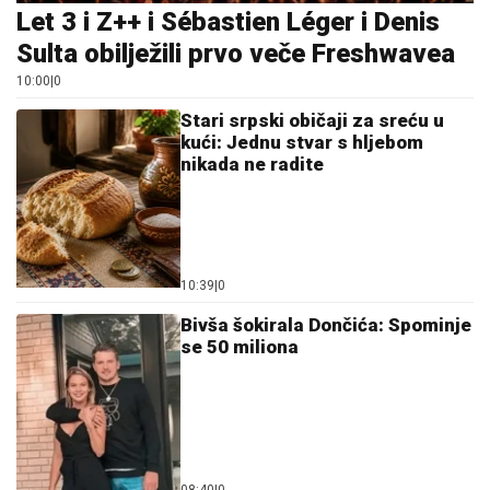
Let 3 i Z++ i Sébastien Léger i Denis
Sulta obilježili prvo veče Freshwavea
10:00
|
0
Stari srpski običaji za sreću u
kući: Jednu stvar s hljebom
nikada ne radite
10:39
|
0
Bivša šokirala Dončića: Spominje
se 50 miliona
08:40
|
0