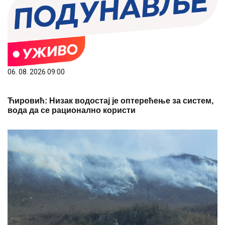
06. 08. 2026 09:00
Ћировић: Низак водостај је оптерећење за систем,
вода да се рационално користи