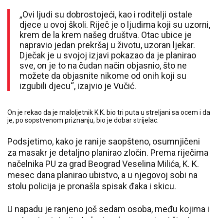
„Ovi ljudi su dobrostojeći, kao i roditelji ostale
djece u ovoj školi. Riječ je o ljudima koji su uzorni,
krem de la krem našeg društva. Otac ubice je
napravio jedan prekršaj u životu, uzoran ljekar.
Dječak je u svojoj izjavi pokazao da je planirao
sve, on je to na čudan način objasnio, što ne
možete da objasnite nikome od onih koji su
izgubili djecu“, izajvio je Vučić.
On je rekao da je maloljetnik K.K. bio tri puta u streljani sa ocem i da
je, po sopstvenom priznanju, bio je dobar strijelac.
Podsjetimo, kako je ranije saopšteno, osumnjičeni
za masakr je detaljno planirao zločin. Prema riječima
načelnika PU za grad Beograd Veselina Milića, K. K.
mesec dana planirao ubistvo, a u njegovoj sobi na
stolu policija je pronašla spisak đaka i skicu.
U napadu je ranjeno još sedam osoba, među kojima i