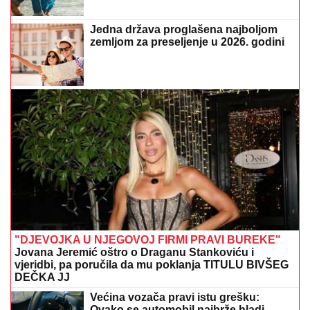
Jedna država proglašena najboljom
zemljom za preseljenje u 2026. godini
"DJEVOJKA U NJEGOVOJ FIRMI PRAVI BUREKE"
Jovana Jeremić oštro o Draganu Stankoviću i
vjeridbi, pa poručila da mu poklanja TITULU BIVŠEG
DEČKA JJ
Većina vozača pravi istu grešku:
Ovako se automobil najbrže hladi