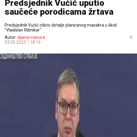
Predsjednik Vučić uputio
saučeće porodicama žrtava
Predsjednik Vučić otkrio detalje planiranog masakra u školi
"Vladislav Ribnikar"
Autor:
dijana.macura
0
03.05.2023.
18:16