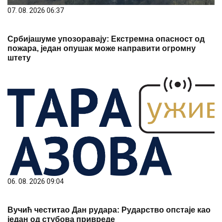
07. 08. 2026 06:37
Србијашуме упозоравају: Екстремна опасност од
пожара, један опушак може направити огромну
штету
06. 08. 2026 09:04
Вучић честитао Дан рудара: Рударство опстаје као
један од стубова привреде