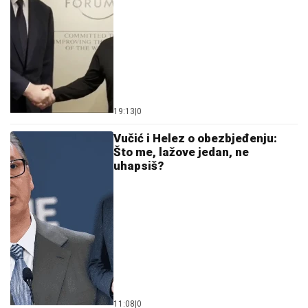
19:13
|
0
Vučić i Helez o obezbjeđenju:
Što me, lažove jedan, ne
uhapsiš?
11:08
|
0