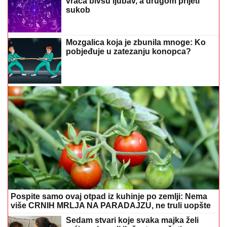
vraća bivšu ljubav, a drugom prijeti
sukob
Mozgalica koja je zbunila mnoge: Ko
pobjeđuje u zatezanju konopca?
Pospite samo ovaj otpad iz kuhinje po zemlji: Nema
više CRNIH MRLJA NA PARADAJZU, ne truli uopšte
Sedam stvari koje svaka majka želi