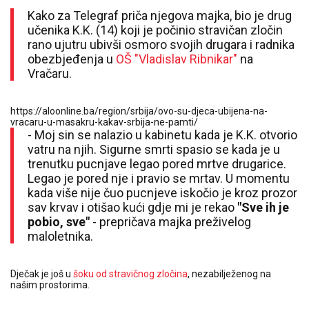
Kako za Telegraf priča njegova majka, bio je drug
učenika K.K. (14) koji je počinio stravičan zločin
rano ujutru ubivši osmoro svojih drugara i radnika
obezbjeđenja u
OŠ "Vladislav Ribnikar"
na
Vračaru.
https://aloonline.ba/region/srbija/ovo-su-djeca-ubijena-na-
vracaru-u-masakru-kakav-srbija-ne-pamti/
- Moj sin se nalazio u kabinetu kada je K.K. otvorio
vatru na njih. Sigurne smrti spasio se kada je u
trenutku pucnjave legao pored mrtve drugarice.
Legao je pored nje i pravio se mrtav. U momentu
kada više nije čuo pucnjeve iskočio je kroz prozor
sav krvav i otišao kući gdje mi je rekao
"Sve ih je
pobio, sve"
- prepričava majka preživelog
maloletnika.
Dječak je još u
šoku od stravičnog zločina
, nezabilježenog na
našim prostorima.