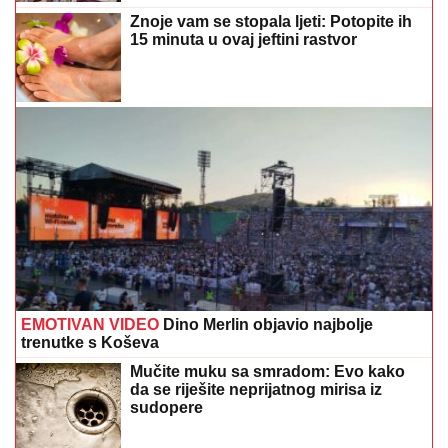
Znoje vam se stopala ljeti: Potopite ih
15 minuta u ovaj jeftini rastvor
EMOTIVAN VIDEO
Dino Merlin objavio najbolje
trenutke s Koševa
Mučite muku sa smradom: Evo kako
da se riješite neprijatnog mirisa iz
sudopere