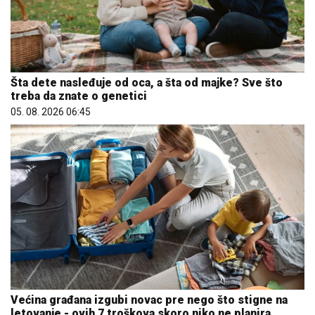
Šta dete nasleđuje od oca, a šta od majke? Sve što
treba da znate o genetici
05. 08. 2026 06:45
Većina građana izgubi novac pre nego što stigne na
letovanje - ovih 7 troškova skoro niko ne planira