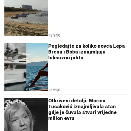
13:34
|
0
Pogledajte za koliko novca Lepa
Brena i Boba iznajmljuju
luksuznu jahtu
13:59
|
0
Otkriveni detalji: Marina
Tucaković iznajmljivala stan
gdje je čuvala stvari vrijedne
milion evra