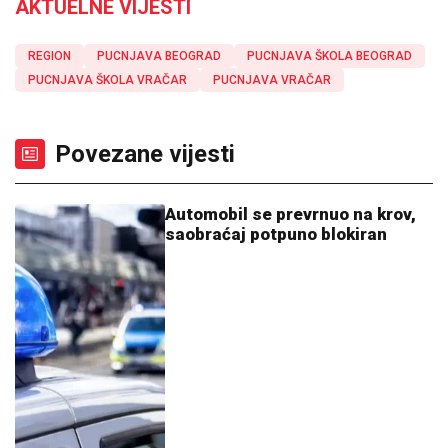
AKTUELNE VIJESTI
REGION
PUCNJAVA BEOGRAD
PUCNJAVA ŠKOLA BEOGRAD
PUCNJAVA ŠKOLA VRAČAR
PUCNJAVA VRAČAR
Povezane vijesti
Automobil se prevrnuo na krov,
saobraćaj potpuno blokiran