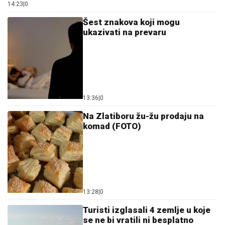
14:23
|
0
Šest znakova koji mogu
ukazivati na prevaru
13:36
|
0
Na Zlatiboru žu-žu prodaju na
komad (FOTO)
13:28
|
0
Turisti izglasali 4 zemlje u koje
se ne bi vratili ni besplatno