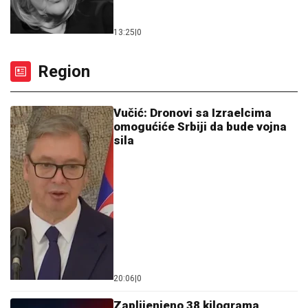
13:25
|
0
Region
Vučić: Dronovi sa Izraelcima
omogućiće Srbiji da bude vojna
sila
20:06
|
0
Zaplijenjeno 38 kilograma