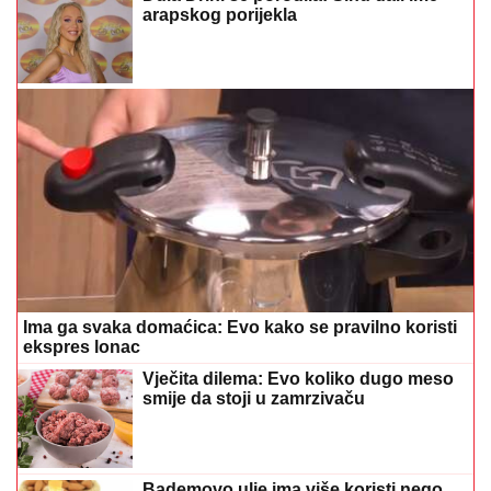
arapskog porijekla
Ima ga svaka domaćica: Evo kako se pravilno koristi
ekspres lonac
Vječita dilema: Evo koliko dugo meso
smije da stoji u zamrzivaču
Bademovo ulje ima više koristi nego