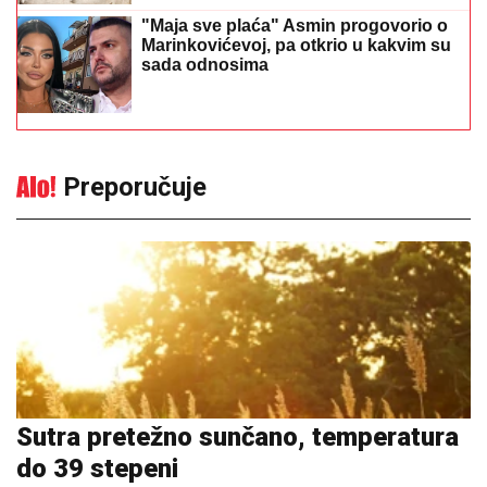
"Maja sve plaća" Asmin progovorio o
Marinkovićevoj, pa otkrio u kakvim su
sada odnosima
Preporučuje
Sutra pretežno sunčano, temperatura
do 39 stepeni