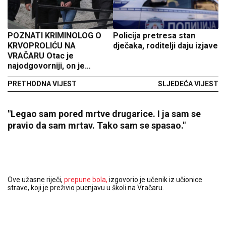
POZNATI KRIMINOLOG O
Policija pretresa stan
KRVOPROLIĆU NA
dječaka, roditelji daju izjave
VRAČARU Otac je
najodgovorniji, on je
posredno izvršio ovo
PRETHODNA VIJEST
SLJEDEĆA VIJEST
krivično djelo
"Legao sam pored mrtve drugarice. I ja sam se
pravio da sam mrtav. Tako sam se spasao."
Ove užasne riječi,
prepune bola,
izgovorio je učenik iz učionice
strave, koji je preživio pucnjavu u školi na Vračaru.