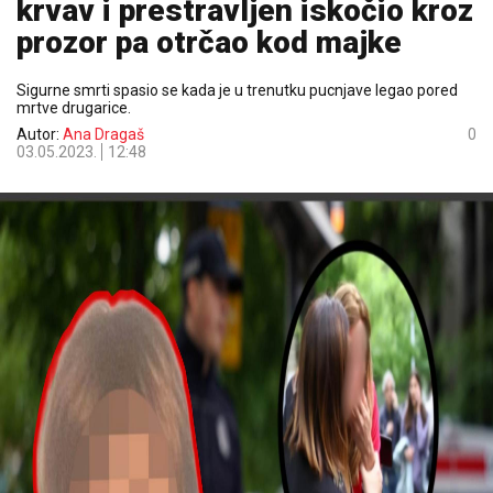
krvav i prestravljen iskočio kroz
prozor pa otrčao kod majke
Sigurne smrti spasio se kada je u trenutku pucnjave legao pored
mrtve drugarice.
Autor:
Ana Dragaš
0
03.05.2023.
12:48