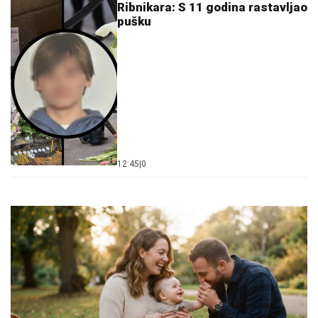
Ribnikara: S 11 godina rastavljao
pušku
12:45
|
0