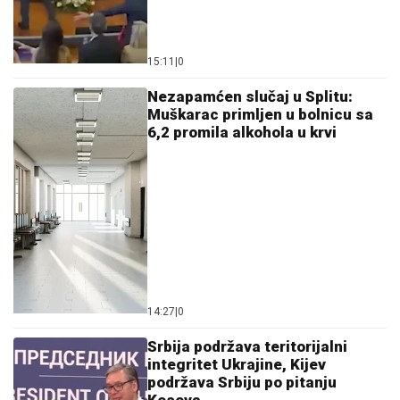
15:11
|
0
Nezapamćen slučaj u Splitu:
Muškarac primljen u bolnicu sa
6,2 promila alkohola u krvi
14:27
|
0
Srbija podržava teritorijalni
integritet Ukrajine, Kijev
podržava Srbiju po pitanju