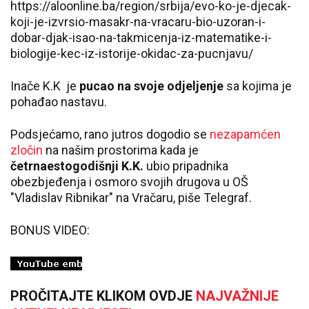
https://aloonline.ba/region/srbija/evo-ko-je-djecak-
koji-je-izvrsio-masakr-na-vracaru-bio-uzoran-i-
dobar-djak-isao-na-takmicenja-iz-matematike-i-
biologije-kec-iz-istorije-okidac-za-pucnjavu/
Inače K.K je
pucao na svoje odjeljenje
sa kojima je
pohađao nastavu.
Podsjećamo, rano jutros dogodio se
nezapamćen
zločin
na našim prostorima kada je
četrnaestogodišnji K.K.
ubio pripadnika
obezbjeđenja i osmoro svojih drugova u OŠ
"Vladislav Ribnikar" na Vračaru, piše Telegraf.
BONUS VIDEO:
PROČITAJTE KLIKOM OVDJE
NAJVAŽNIJE