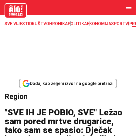
aloonline.b
a
SVE VIJESTI
DRUŠTVO
HRONIKA
POLITIKA
EKONOMIJA
SPORT
VIP
R
Dodaj kao željeni izvor na google pretrazi
Region
"SVE IH JE POBIO, SVE" Ležao
sam pored mrtve drugarice,
tako sam se spasio: Dječak