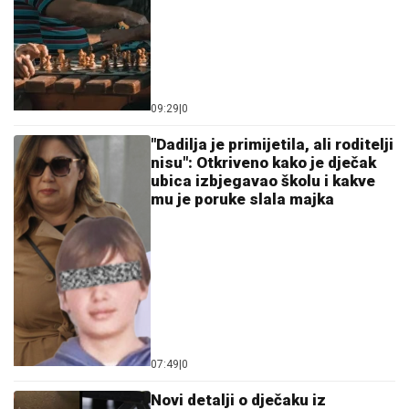
09:29
|
0
"Dadilja je primijetila, ali roditelji
nisu": Otkriveno kako je dječak
ubica izbjegavao školu i kakve
mu je poruke slala majka
07:49
|
0
Novi detalji o d‌ječaku iz