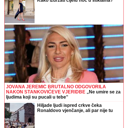
Kako izdržati cijelu noć u štiklama?
JOVANA JEREMIĆ BRUTALNO ODGOVORILA
NAKON STANKOVIĆEVE VJERIDBE
„Ne umire se za
ljudima koji su pucali u tebe“
Hiljade ljudi ispred crkve čeka
Ronaldovo vjenčanje, ali par nije tu