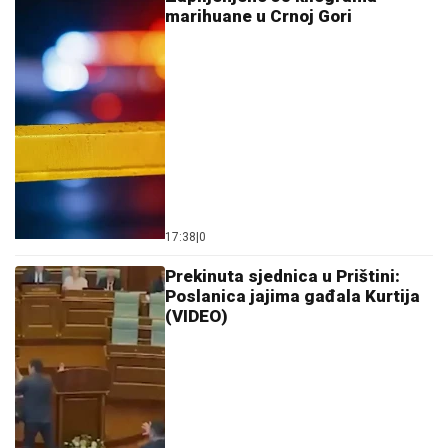
marihuane u Crnoj Gori
17:38
|
0
Prekinuta sjednica u Prištini:
Poslanica jajima gađala Kurtija
(VIDEO)