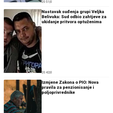
20:51
|
0
Nastavak suđenja grupi Veljka
Belivuka: Sud odbio zahtjeve za
ukidanje pritvora optuženima
20:42
|
0
Izmjene Zakona o PIO: Nova
pravila za penzionisanje i
poljoprivrednike