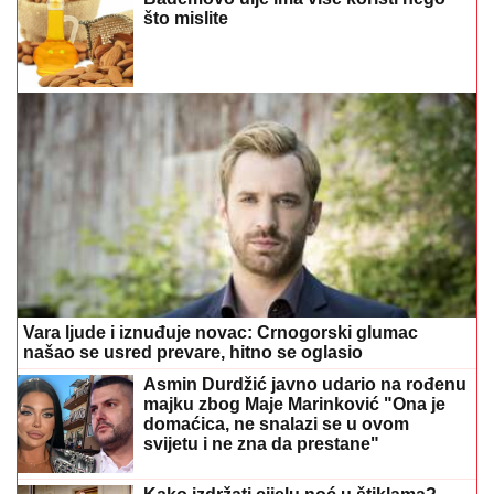
što mislite
Vara ljude i iznuđuje novac: Crnogorski glumac
našao se usred prevare, hitno se oglasio
Asmin Durdžić javno udario na rođenu
majku zbog Maje Marinković "Ona je
domaćica, ne snalazi se u ovom
svijetu i ne zna da prestane"