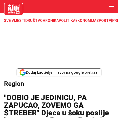
aloonline.b
a
SVE VIJESTI
DRUŠTVO
HRONIKA
POLITIKA
EKONOMIJA
SPORT
VIP
R
Dodaj kao željeni izvor na google pretrazi
Region
"DOBIO JE JEDINICU, PA
ZAPUCAO, ZOVEMO GA
ŠTREBER" Djeca u šoku poslije