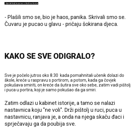
- Plašili smo se, bio je haos, panika. Skrivali smo se.
Čuvaru je pucao u glavu - pričaju šokirana djeca.
KAKO SE SVE ODIGRALO?
Sve je počelo jutros oko 8.30 kada pomahnitali učenik dolazi do
škole, kreće u raspravu s portirom, a potom, kada ga čovjek
pokušava smiriti, on kreće da šutira sve oko sebe, zatim vadi pištolj
i puca u portira, koji je samo pokušao da ga smiri.
Zatim odlazi u kabinet istorije, a tamo se nalazi
nastavnica koju "ne voli". Drži pištolj u ruci, puca u
nastavnicu, ranjava je, a onda na njega skaču đaci i
sprječavaju ga da poubija sve.