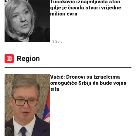
Tucaković iznajmljivala stan
gdje je čuvala stvari vrijedne
milion evra
13:25
|
0
Region
Vučić: Dronovi sa Izraelcima
omogućiće Srbiji da bude vojna
sila