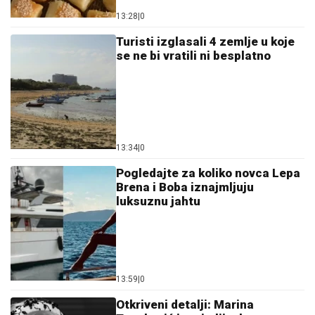
13:28
|
0
Turisti izglasali 4 zemlje u koje
se ne bi vratili ni besplatno
13:34
|
0
Pogledajte za koliko novca Lepa
Brena i Boba iznajmljuju
luksuznu jahtu
13:59
|
0
Otkriveni detalji: Marina