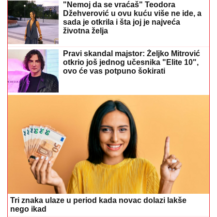
"Nemoj da se vraćaš" Teodora
Džehverović u ovu kuću više ne ide, a
sada je otkrila i šta joj je najveća
životna želja
Pravi skandal majstor: Željko Mitrović
otkrio još jednog učesnika "Elite 10",
ovo će vas potpuno šokirati
Tri znaka ulaze u period kada novac dolazi lakše
nego ikad