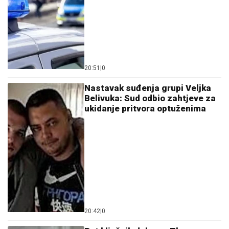
20:51
|
0
Nastavak suđenja grupi Veljka
Belivuka: Sud odbio zahtjeve za
ukidanje pritvora optuženima
20:42
|
0