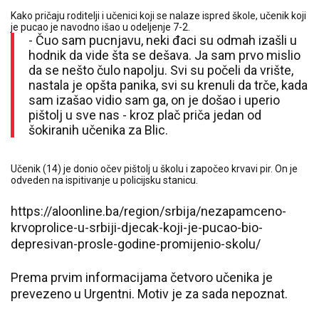
Kako pričaju roditelji i učenici koji se nalaze ispred škole, učenik koji
je pucao je navodno išao u odeljenje 7-2.
- Čuo sam pucnjavu, neki đaci su odmah izašli u
hodnik da vide šta se dešava. Ja sam prvo mislio
da se nešto čulo napolju. Svi su počeli da vrište,
nastala je opšta panika, svi su krenuli da trče, kada
sam izašao vidio sam ga, on je došao i uperio
pištolj u sve nas - kroz plač priča jedan od
šokiranih učenika za Blic.
Učenik (14) je donio očev pištolj u školu i započeo krvavi pir. On je
odveden na ispitivanje u policijsku stanicu.
https://aloonline.ba/region/srbija/nezapamceno-
krvoprolice-u-srbiji-djecak-koji-je-pucao-bio-
depresivan-prosle-godine-promijenio-skolu/
Prema prvim informacijama četvoro učenika je
prevezeno u Urgentni. Motiv je za sada nepoznat.