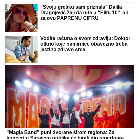
"Svoju grešku sam priznala" Dalila
Dragojević želi da uđe u "Elitu 10", ali
za ovu PAPRENU CIFRU
Vodite računa o svom zdravlju: Doktor
otkrio koje namirnice obavezno treba
jesti za zdravo srce
"Magla Band" puni dvorane širom regiona: Za
koncert u Sarajevu publika će birati dio repertoara