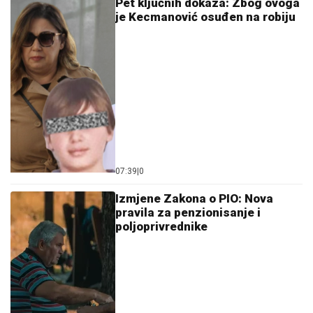
Pet ključnih dokaza: Zbog ovoga
je Kecmanović osuđen na robiju
07:39
|
0
Izmjene Zakona o PIO: Nova
pravila za penzionisanje i
poljoprivrednike