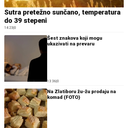
Sutra pretežno sunčano, temperatura
do 39 stepeni
14:23
|
0
Šest znakova koji mogu
ukazivati na prevaru
13:36
|
0
Na Zlatiboru žu-žu prodaju na
komad (FOTO)