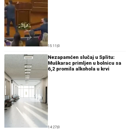
15:11
|
0
Nezapamćen slučaj u Splitu:
Muškarac primljen u bolnicu sa
6,2 promila alkohola u krvi
14:27
|
0