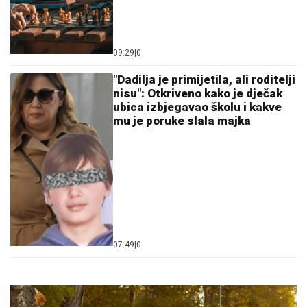
09:29
|
0
"Dadilja je primijetila, ali roditelji
nisu": Otkriveno kako je dječak
ubica izbjegavao školu i kakve
mu je poruke slala majka
07:49
|
0