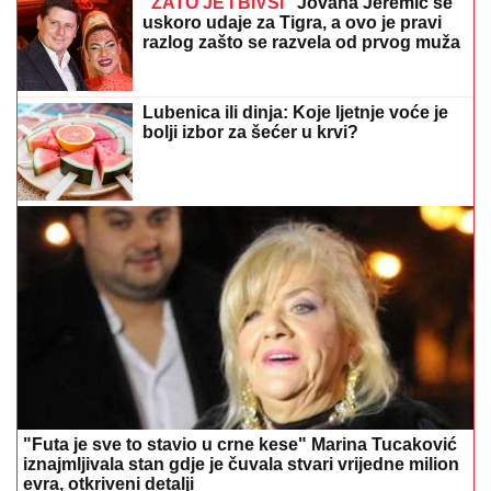
"ZATO JE I BIVŠI"
Jovana Jeremić se
uskoro udaje za Tigra, a ovo je pravi
razlog zašto se razvela od prvog muža
Lubenica ili dinja: Koje ljetnje voće je
bolji izbor za šećer u krvi?
"Futa je sve to stavio u crne kese" Marina Tucaković
iznajmljivala stan gdje je čuvala stvari vrijedne milion
evra, otkriveni detalji