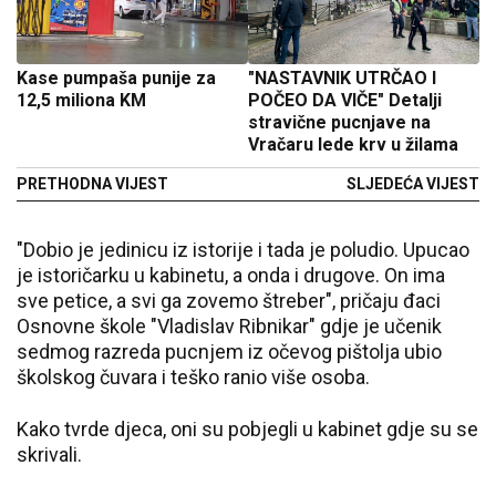
Kase pumpaša punije za
"NASTAVNIK UTRČAO I
12,5 miliona KM
POČEO DA VIČE" Detalji
stravične pucnjave na
Vračaru lede krv u žilama
PRETHODNA VIJEST
SLJEDEĆA VIJEST
"Dobio je jedinicu iz istorije i tada je poludio. Upucao
je istoričarku u kabinetu, a onda i drugove. On ima
sve petice, a svi ga zovemo štreber", pričaju đaci
Osnovne škole "Vladislav Ribnikar" gdje je učenik
sedmog razreda pucnjem iz očevog pištolja ubio
školskog čuvara i teško ranio više osoba.
Kako tvrde djeca, oni su pobjegli u kabinet gdje su se
skrivali.