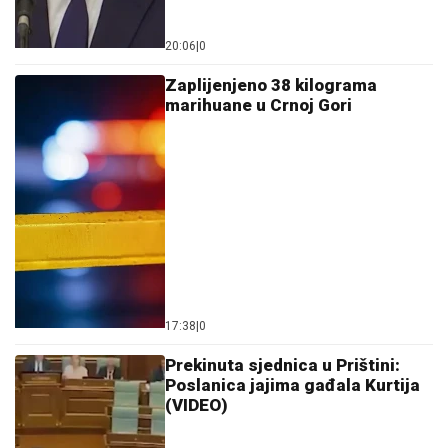
20:06
|
0
Zaplijenjeno 38 kilograma
marihuane u Crnoj Gori
17:38
|
0
Prekinuta sjednica u Prištini:
Poslanica jajima gađala Kurtija
(VIDEO)