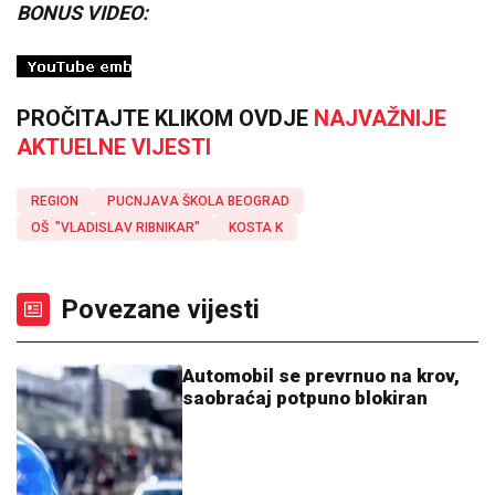
BONUS VIDEO:
PROČITAJTE KLIKOM OVDJE
NAJVAŽNIJE
AKTUELNE VIJESTI
REGION
PUCNJAVA ŠKOLA BEOGRAD
OŠ "VLADISLAV RIBNIKAR"
KOSTA K
Povezane vijesti
Automobil se prevrnuo na krov,
saobraćaj potpuno blokiran