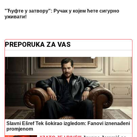
"Ћуфте у затвору": Ручак у којем ћете сигурно
уживати!
PREPORUKA ZA VAS
Slavni Ešref Tek šokirao izgledom: Fanovi iznenađeni
promjenom