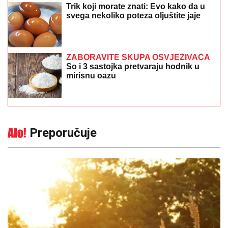
Trik koji morate znati: Evo kako da u
svega nekoliko poteza oljuštite jaje
ZABORAVITE SKUPA OSVJEŽIVAČA
So i 3 sastojka pretvaraju hodnik u
mirisnu oazu
Preporučuje