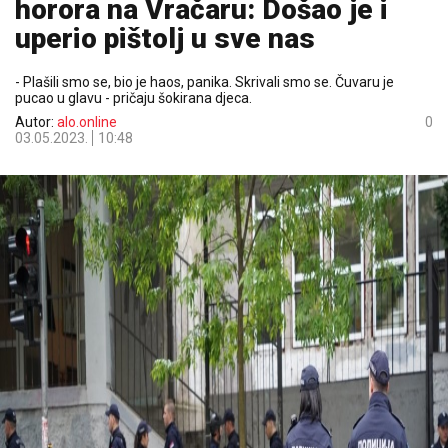
horora na Vračaru: Došao je i
uperio pištolj u sve nas
- Plašili smo se, bio je haos, panika. Skrivali smo se. Čuvaru je
pucao u glavu - pričaju šokirana djeca.
Autor:
alo.online
0
03.05.2023.
10:48