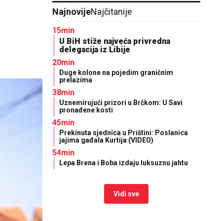
Najnovije
Najčitanije
15min
U BiH stiže najveća privredna
delegacija iz Libije
20min
Duge kolone na pojedim graničnim
prelazima
38min
Uznemirujući prizori u Brčkom: U Savi
pronađene kosti
45min
Prekinuta sjednica u Prištini: Poslanica
jajima gađala Kurtija (VIDEO)
54min
Lepa Brena i Boba izdaju luksuznu jahtu
Vidi sve