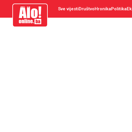
aloonline.ba
Sve vijesti
Društvo
Hronika
Politika
Ek