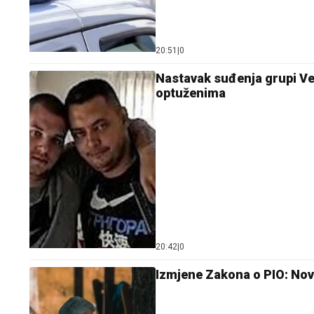
20:51
|
0
Nastavak suđenja grupi Vel
optuženima
20:42
|
0
Izmjene Zakona o PIO: Nova