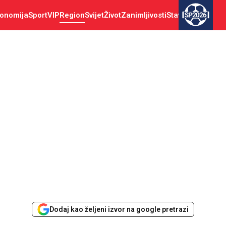
onomija
Sport
VIP
Region
Svijet
Život
Zanimljivosti
Stav
SP2026
Dodaj kao željeni izvor na google pretrazi