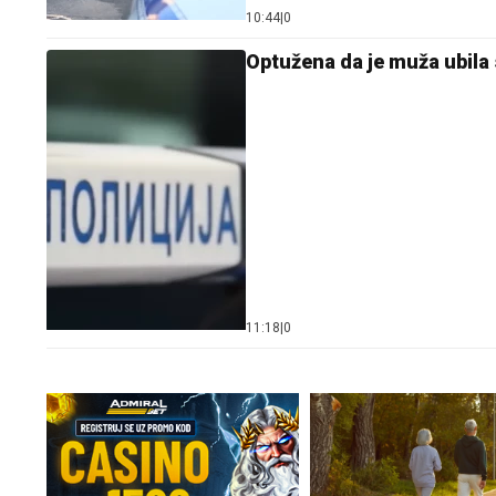
10:44
|
0
Optužena da je muža ubila 
11:18
|
0