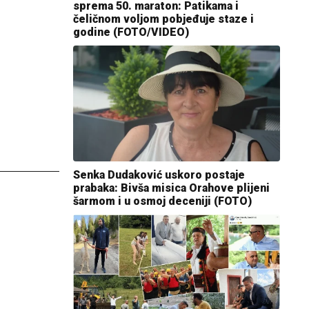
sprema 50. maraton: Patikama i
čeličnom voljom pobjeđuje staze i
godine (FOTO/VIDEO)
Senka Dudaković uskoro postaje
prabaka: Bivša misica Orahove plijeni
šarmom i u osmoj deceniji (FOTO)