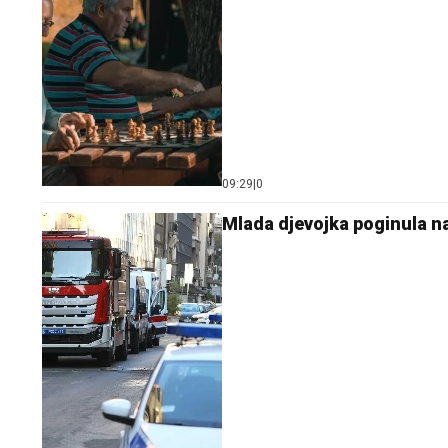
09:29
|
0
Mlada djevojka poginula na