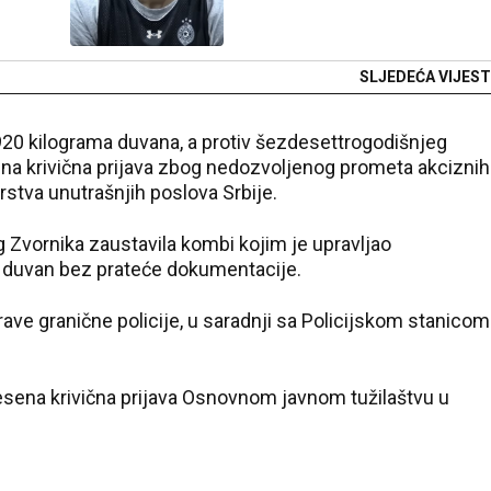
SLJEDEĆA VIJEST
920 kilograma duvana, a protiv šezdesettrogodišnjeg
na krivična prijava zbog nedozvoljenog prometa akciznih
rstva unutrašnjih poslova Srbije.
g Zvornika zaustavila kombi kojim je upravljao
a duvan bez prateće dokumentacije.
prave granične policije, u saradnji sa Policijskom stanicom
sena krivična prijava Osnovnom javnom tužilaštvu u