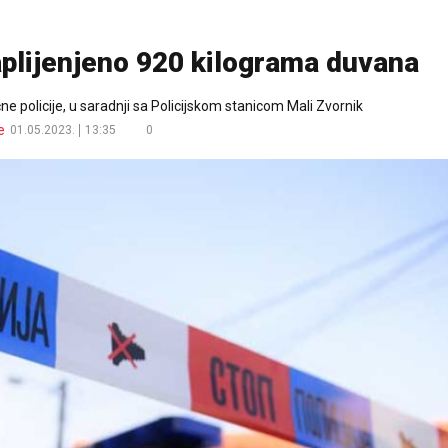
plijenjeno 920 kilograma duvana
čne policije, u saradnji sa Policijskom stanicom Mali Zvornik
e
01.05.2023.
13:35
0