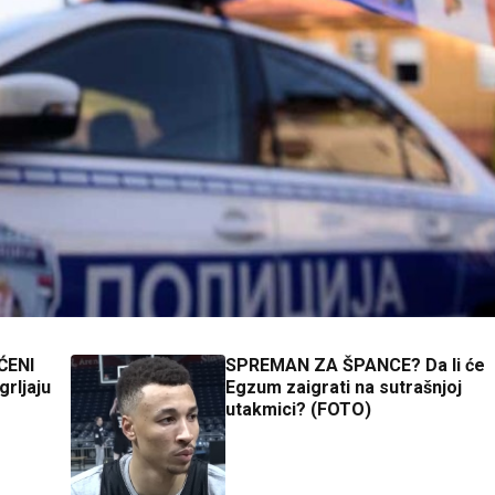
ĆENI
SPREMAN ZA ŠPANCE? Da li će
rljaju
Egzum zaigrati na sutrašnjoj
utakmici? (FOTO)