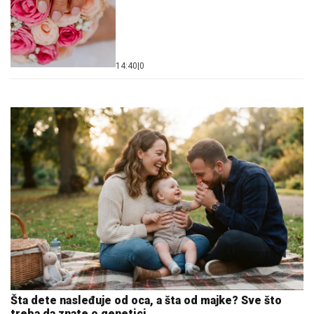
14:40
|
0
Šta dete nasleđuje od oca, a šta od majke? Sve što
treba da znate o genetici