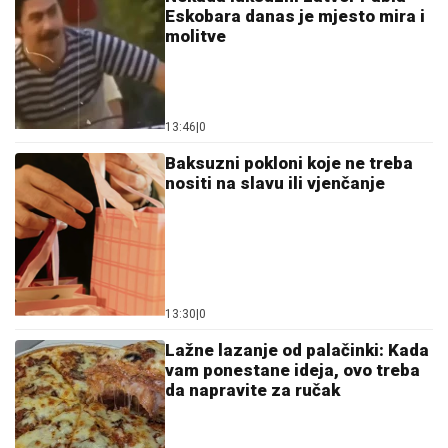
Eskobara danas je mjesto mira i
molitve
13:46
|
0
Baksuzni pokloni koje ne treba
nositi na slavu ili vjenčanje
13:30
|
0
Lažne lazanje od palačinki: Kada
vam ponestane ideja, ovo treba
da napravite za ručak