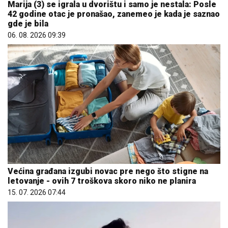
Marija (3) se igrala u dvorištu i samo je nestala: Posle
42 godine otac je pronašao, zanemeo je kada je saznao
gde je bila
06. 08. 2026 09:39
Većina građana izgubi novac pre nego što stigne na
letovanje - ovih 7 troškova skoro niko ne planira
15. 07. 2026 07:44