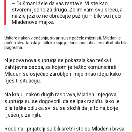
– Dušmani žele da vas rastave. Vi ste kao
stvoreni jedno za drugo. Želim vam svu sreću, a
na zle jezike ne obraćajte pažnju – bile su riječi
Mladenove majke.
Uskoro nakon vjenčanja, stvari su se počele mijenjati. Mladen je
počeo shvatati da je odluka koju je donio pod uticajem alkohola bila
pogrešna.
Njegova nova supruga se pokazala kao teška i
zahtjevna osoba, sa kojom je teško komunicirati.
Mladen se osjećao zarobljen i nije imao ideju kako
riješiti situaciju.
Na kraju, nakon dugih rasprava, Mladen i njegova
supruga su se dogovorili da se ipak raziđu. Iako je
bila teška odluka, svi su se složili da je to najbolje
rješenje za njih.
Rodbina i prijatelji su bili sretni što su Mladen i bivša