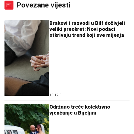
Povezane vijesti
Brakovi i razvodi u BiH doživjeli
veliki preokret: Novi podaci
otkrivaju trend koji sve mijenja
13:17
|
0
Održano treće kolektivno
vjenčanje u Bijeljini