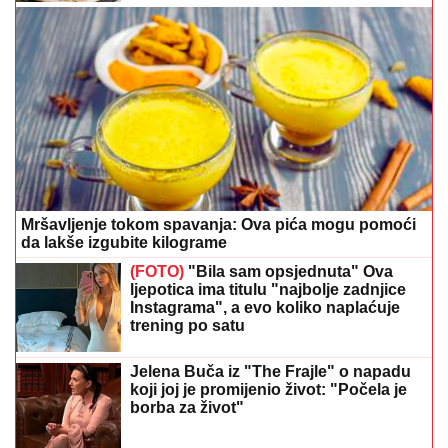
Mršavljenje tokom spavanja: Ova pića mogu pomoći
da lakše izgubite kilograme
(FOTO)
"Bila sam opsjednuta" Ova
ljepotica ima titulu "najbolje zadnjice
Instagrama", a evo koliko naplaćuje
trening po satu
Jelena Buča iz "The Frajle" o napadu
koji joj je promijenio život: "Počela je
borba za život"