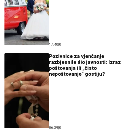
17:40
|
0
Pozivnice za vjenčanje
razbjesnile dio javnosti: Izraz
poštovanja ili „čisto
nepoštovanje” gostiju?
06:39
|
0