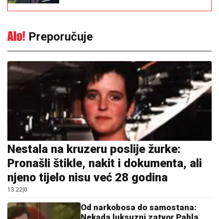
Preporučuje
Nestala na kruzeru poslije žurke:
Pronašli štikle, nakit i dokumenta, ali
njeno tijelo nisu već 28 godina
13:22
|
0
Od narkobosa do samostana:
Nekada luksuzni zatvor Pabla