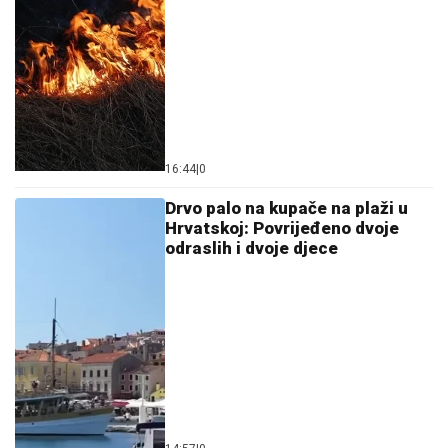
16:44
|
0
Drvo palo na kupače na plaži u
Hrvatskoj: Povrijeđeno dvoje
odraslih i dvoje djece