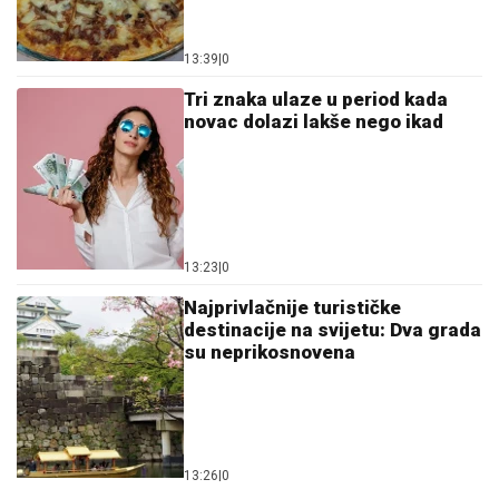
13:39
|
0
Tri znaka ulaze u period kada
novac dolazi lakše nego ikad
13:23
|
0
Najprivlačnije turističke
destinacije na svijetu: Dva grada
su neprikosnovena
13:26
|
0