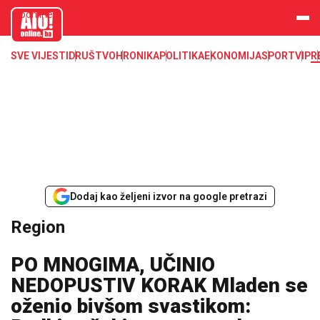
aloonline.b
a
SVE VIJESTI
DRUŠTVO
HRONIKA
POLITIKA
EKONOMIJA
SPORT
VIP
R
Dodaj kao željeni izvor na google pretrazi
Region
PO MNOGIMA, UČINIO
NEDOPUSTIV KORAK Mladen se
oženio bivšom svastikom: