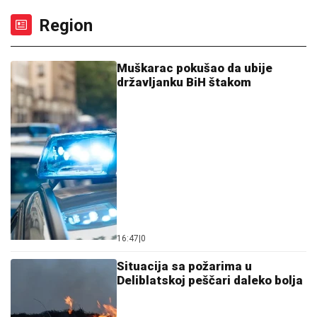
Region
Muškarac pokušao da ubije
državljanku BiH štakom
16:47
|
0
Situacija sa požarima u
Deliblatskoj peščari daleko bolja