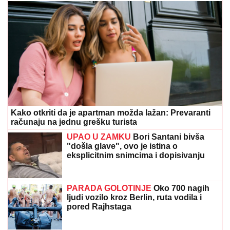
Kako otkriti da je apartman možda lažan: Prevaranti
računaju na jednu grešku turista
UPAO U ZAMKU
Bori Santani bivša
"došla glave", ovo je istina o
eksplicitnim snimcima i dopisivanju
PARADA GOLOTINJE
Oko 700 nagih
ljudi vozilo kroz Berlin, ruta vodila i
pored Rajhstaga