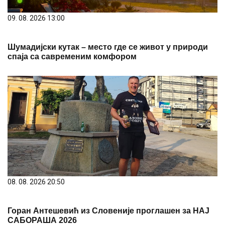
09. 08. 2026 13:00
Шумадијски кутак – место где се живот у природи
спаја са савременим комфором
08. 08. 2026 20:50
Горан Антешевић из Словеније проглашен за НАЈ
САБОРАША 2026