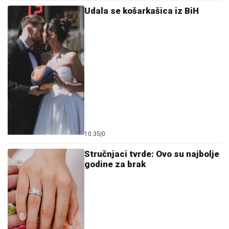
Udala se košarkašica iz BiH
10:35
|
0
Stručnjaci tvrde: Ovo su najbolje
godine za brak