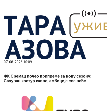
07. 08. 2026 10:09
ФК Сремац почео припреме за нову сезону:
Сачуван костур екипе, амбиције све веће