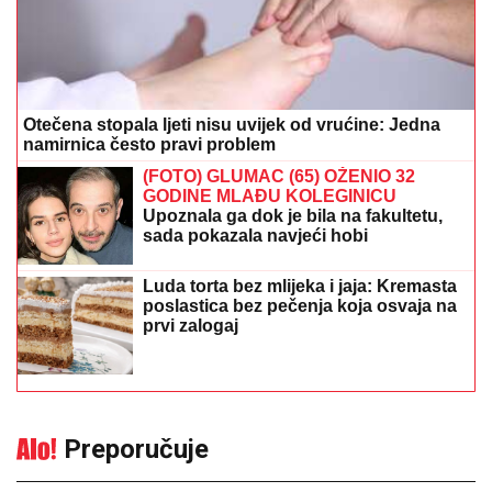
Otečena stopala ljeti nisu uvijek od vrućine: Jedna
namirnica često pravi problem
(FOTO) GLUMAC (65) OŽENIO 32
GODINE MLAĐU KOLEGINICU
Upoznala ga dok je bila na fakultetu,
sada pokazala navjeći hobi
Luda torta bez mlijeka i jaja: Kremasta
poslastica bez pečenja koja osvaja na
prvi zalogaj
Preporučuje