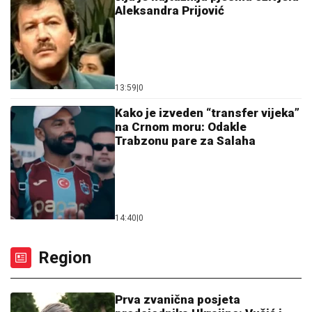
Aleksandra Prijović
13:59
|
0
Kako je izveden “transfer vijeka”
na Crnom moru: Odakle
Trabzonu pare za Salaha
14:40
|
0
Region
Prva zvanična posjeta