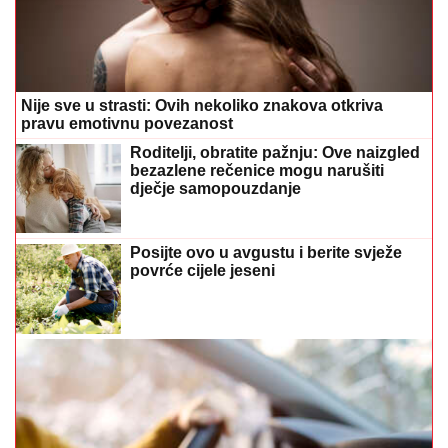
Nije sve u strasti: Ovih nekoliko znakova otkriva
pravu emotivnu povezanost
Roditelji, obratite pažnju: Ove naizgled
bezazlene rečenice mogu narušiti
dječje samopouzdanje
Posijte ovo u avgustu i berite svježe
povrće cijele jeseni