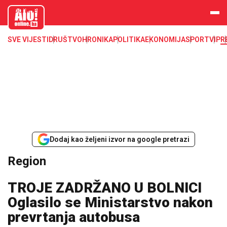
aloonline.b
a
SVE VIJESTI
DRUŠTVO
HRONIKA
POLITIKA
EKONOMIJA
SPORT
VIP
R
Dodaj kao željeni izvor na google pretrazi
Region
TROJE ZADRŽANO U BOLNICI
Oglasilo se Ministarstvo nakon
prevrtanja autobusa