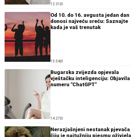
12:31
|
0
Od 10. do 16. avgusta jedan dan
donosi najveću sreću: Saznajte
kada je vaš trenutak
15:54
|
0
Bugarska zvijezda opjevala
vještačku inteligenciju: Objavila
numeru "ChatGPT"
14:27
|
0
Nerazjašnjeni nestanak pjevača
čiju je najtužniju pjesmu oživjela