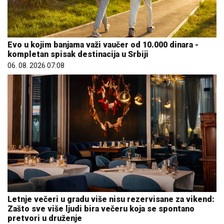
Evo u kojim banjama važi vaučer od 10.000 dinara -
kompletan spisak destinacija u Srbiji
06. 08. 2026 07:08
Letnje večeri u gradu više nisu rezervisane za vikend:
Zašto sve više ljudi bira večeru koja se spontano
pretvori u druženje