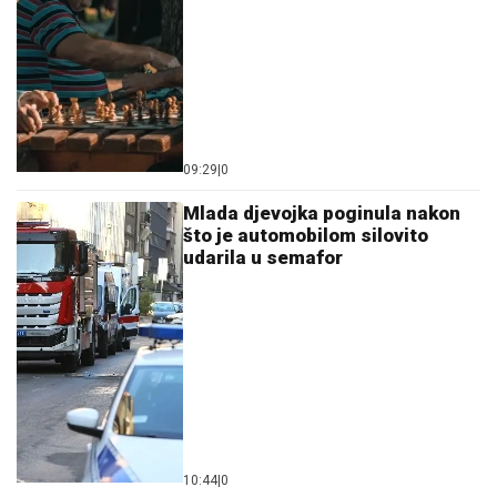
09:29
|
0
Mlada djevojka poginula nakon
što je automobilom silovito
udarila u semafor
10:44
|
0