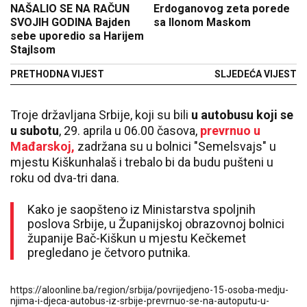
NAŠALIO SE NA RAČUN
Erdoganovog zeta porede
SVOJIH GODINA Bajden
sa Ilonom Maskom
sebe uporedio sa Harijem
Stajlsom
PRETHODNA VIJEST
SLJEDEĆA VIJEST
Troje državljana Srbije, koji su bili
u autobusu koji se
u subotu
, 29. aprila u 06.00 časova,
prevrnuo u
Mađarskoj,
zadržana su u bolnici "Semelsvajs" u
mjestu Kiškunhalaš i trebalo bi da budu pušteni u
roku od dva-tri dana.
Kako je saopšteno iz Ministarstva spoljnih
poslova Srbije, u Županijskoj obrazovnoj bolnici
županije Bač-Kiškun u mjestu Kečkemet
pregledano je četvoro putnika.
https://aloonline.ba/region/srbija/povrijedjeno-15-osoba-medju-
njima-i-djeca-autobus-iz-srbije-prevrnuo-se-na-autoputu-u-