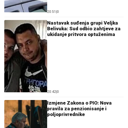
20:51
|
0
Nastavak suđenja grupi Veljka
Belivuka: Sud odbio zahtjeve za
ukidanje pritvora optuženima
20:42
|
0
Izmjene Zakona o PIO: Nova
pravila za penzionisanje i
poljoprivrednike