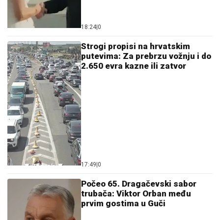
18:24
|
0
Strogi propisi na hrvatskim
putevima: Za prebrzu vožnju i do
2.650 evra kazne ili zatvor
17:49
|
0
Počeo 65. Dragačevski sabor
trubača: Viktor Orban među
prvim gostima u Guči