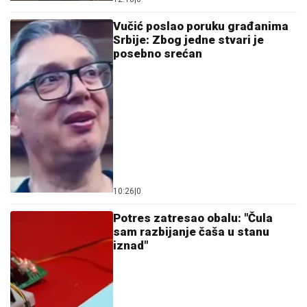
Vučić poslao poruku građanima
Srbije: Zbog jedne stvari je
posebno srećan
10:26
|
0
Potres zatresao obalu: "Čula
sam razbijanje čaša u stanu
iznad"