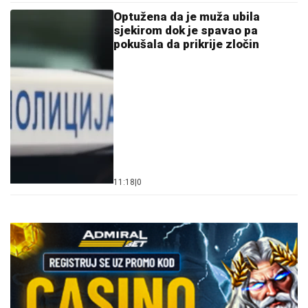
Optužena da je muža ubila
sjekirom dok je spavao pa
pokušala da prikrije zločin
11:18
|
0