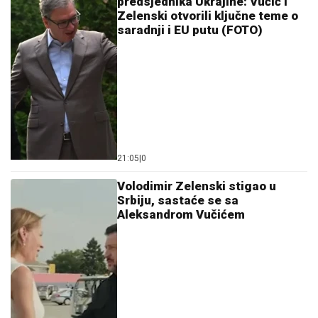
predsjednika Ukrajine: Vučić i
Zelenski otvorili ključne teme o
saradnji i EU putu (FOTO)
21:05
|
0
Volodimir Zelenski stigao u
Srbiju, sastaće se sa
Aleksandrom Vučićem