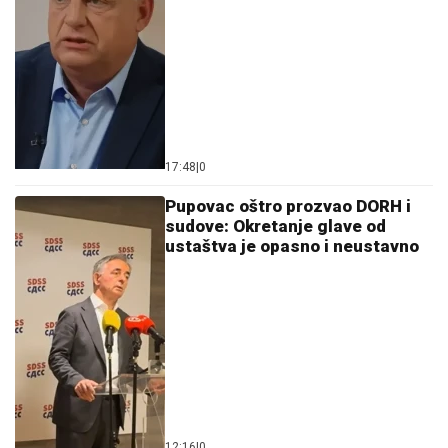
17:48
|
0
Pupovac oštro prozvao DORH i
sudove: Okretanje glave od
ustaštva je opasno i neustavno
12:16
|
0