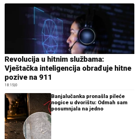
Revolucija u hitnim službama:
Vještačka inteligencija obrađuje hitne
pozive na 911
18:15
|
0
Banjalučanka pronašla pileće
nogice u dvorištu: Odmah sam
posumnjala na jedno