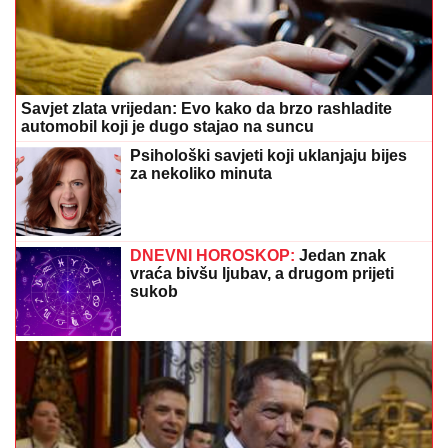
Savjet zlata vrijedan: Evo kako da brzo rashladite
automobil koji je dugo stajao na suncu
Psihološki savjeti koji uklanjaju bijes
za nekoliko minuta
DNEVNI HOROSKOP:
Jedan znak
vraća bivšu ljubav, a drugom prijeti
sukob