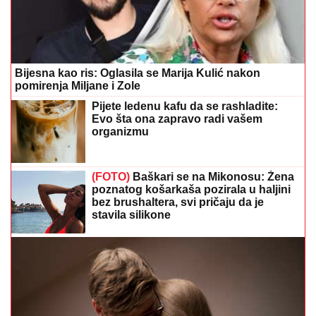
Bijesna kao ris: Oglasila se Marija Kulić nakon
pomirenja Miljane i Zole
Pijete ledenu kafu da se rashladite:
Evo šta ona zapravo radi vašem
organizmu
(FOTO)
Baškari se na Mikonosu: Žena
poznatog košarkaša pozirala u haljini
bez brushaltera, svi pričaju da je
stavila silikone