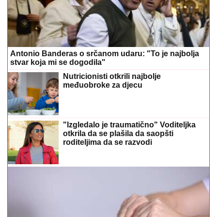
Antonio Banderas o srčanom udaru: "To je najbolja
stvar koja mi se dogodila"
Nutricionisti otkrili najbolje
međuobroke za djecu
"Izgledalo je traumatično" Voditeljka
otkrila da se plašila da saopšti
roditeljima da se razvodi