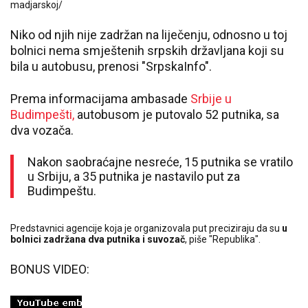
madjarskoj/
Niko od njih nije zadržan na liječenju, odnosno u toj
bolnici nema smještenih srpskih državljana koji su
bila u autobusu, prenosi "SrpskaInfo".
Prema informacijama ambasade
Srbije u
Budimpešti,
autobusom je putovalo 52 putnika, sa
dva vozača.
Nakon saobraćajne nesreće, 15 putnika se vratilo
u Srbiju, a 35 putnika je nastavilo put za
Budimpeštu.
Predstavnici agencije koja je organizovala put preciziraju da su
u
bolnici zadržana dva putnika i suvozač
, piše "Republika".
BONUS VIDEO: