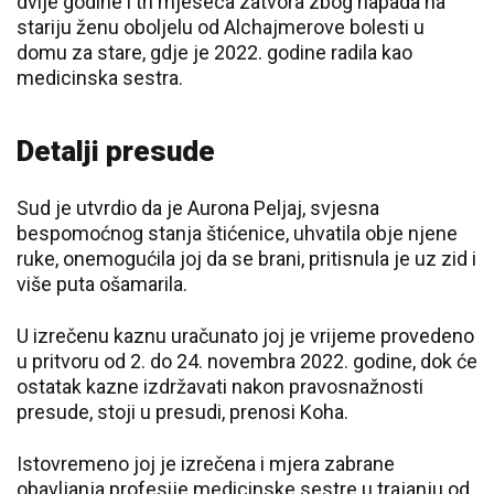
dvije godine i tri mjeseca zatvora zbog napada na
stariju ženu oboljelu od Alchajmerove bolesti u
domu za stare, gdje je 2022. godine radila kao
medicinska sestra.
Detalji presude
Sud je utvrdio da je Aurona Peljaj, svjesna
bespomoćnog stanja štićenice, uhvatila obje njene
ruke, onemogućila joj da se brani, pritisnula je uz zid i
više puta ošamarila.
U izrečenu kaznu uračunato joj je vrijeme provedeno
u pritvoru od 2. do 24. novembra 2022. godine, dok će
ostatak kazne izdržavati nakon pravosnažnosti
presude, stoji u presudi, prenosi Koha.
Istovremeno joj je izrečena i mjera zabrane
obavljanja profesije medicinske sestre u trajanju od