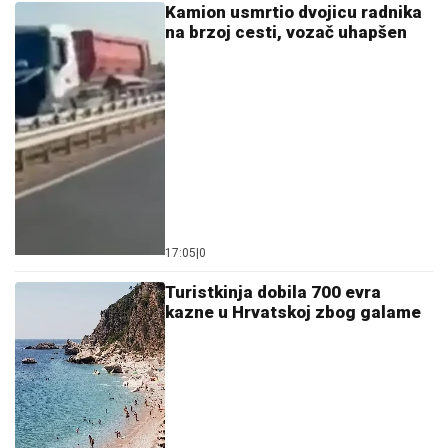
Kamion usmrtio dvojicu radnika
na brzoj cesti, vozač uhapšen
17:05
|
0
Turistkinja dobila 700 evra
kazne u Hrvatskoj zbog galame