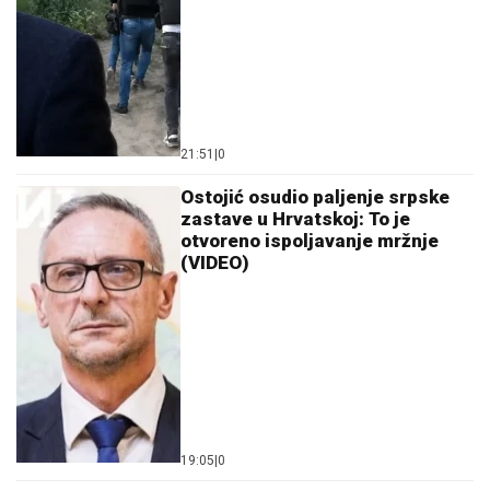
21:51
|
0
Ostojić osudio paljenje srpske
zastave u Hrvatskoj: To je
otvoreno ispoljavanje mržnje
(VIDEO)
19:05
|
0