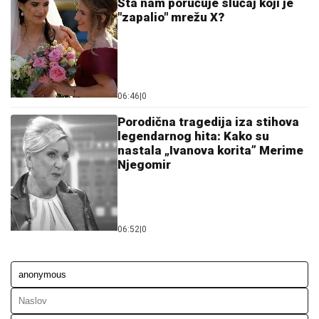
Šta nam poručuje slučaj koji je
"zapalio" mrežu X?
06:46
|
0
Porodična tragedija iza stihova
legendarnog hita: Kako su
nastala „Ivanova korita” Merime
Njegomir
06:52
|
0