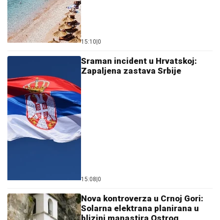
15:10
|
0
Sraman incident u Hrvatskoj:
Zapaljena zastava Srbije
15:08
|
0
Nova kontroverza u Crnoj Gori:
Solarna elektrana planirana u
blizini manastira Ostrog