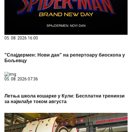
05. 08. 2026 16:00
"Спајдермен: Нови дан" на репертоару биоскопа у
Бољевцу
05. 08. 2026 07:36
Летња школа кошарке у Кули: Бесплатни тренинзи
за најмлађе током августа