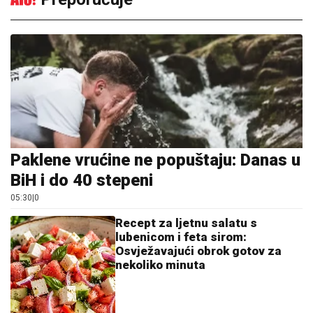
Paklene vrućine ne popuštaju: Danas u
BiH i do 40 stepeni
05:30
|
0
Recept za ljetnu salatu s
lubenicom i feta sirom:
Osvježavajući obrok gotov za
nekoliko minuta