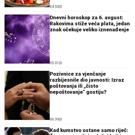
04:00
|
0
Dnevni horoskop za 6. avgust:
Rakovima stiže veća plata, jedan
znak očekuje veliko iznenađenje
05:01
|
0
Pozivnice za vjenčanje
razbijesnile dio javnosti: Izraz
poštovanja ili „čisto
nepoštovanje” gostiju?
06:39
|
0
Kad kumstvo ostane samo riječ: