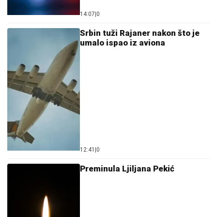
14:07
|
0
Srbin tuži Rajaner nakon što je
umalo ispao iz aviona
12:41
|
0
Preminula Ljiljana Pekić