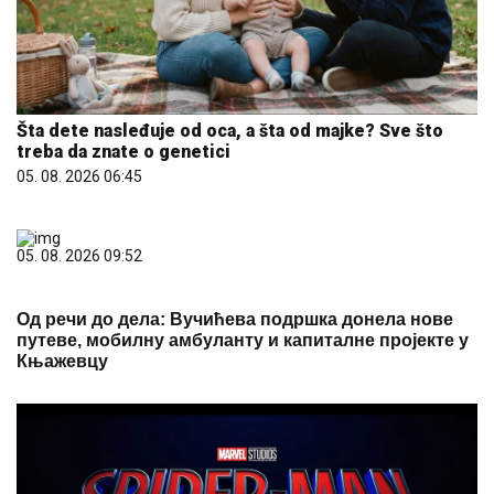
Šta dete nasleđuje od oca, a šta od majke? Sve što
treba da znate o genetici
05. 08. 2026 06:45
05. 08. 2026 09:52
Од речи до дела: Вучићева подршка донела нове
путеве, мобилну амбуланту и капиталне пројекте у
Књажевцу