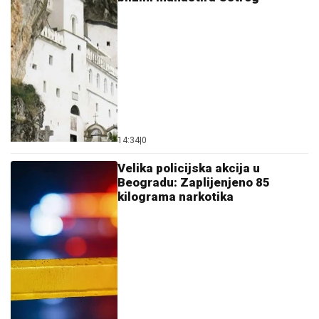
14:34
|
0
Velika policijska akcija u
Beogradu: Zaplijenjeno 85
kilograma narkotika