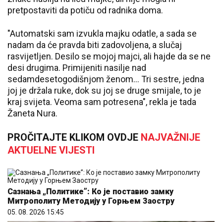
pretpostaviti da potiču od radnika doma.
"Automatski sam izvukla majku odatle, a sada se
nadam da će pravda biti zadovoljena, a slučaj
rasvijetljen. Desilo se mojoj majci, ali hajde da se ne
desi drugima. Primijeniti nasilje nad
sedamdesetogodišnjom ženom… Tri sestre, jedna
joj je držala ruke, dok su joj se druge smijale, to je
kraj svijeta. Veoma sam potresena", rekla je tada
Žaneta Nura.
PROČITAJTE KLIKOM OVDJE
NAJVAŽNIJE
AKTUELNE VIJESTI
Сазнања „Политике”: Ко је поставио замку
Митрополиту Методију у Горњем Заостру
05. 08. 2026 15:45