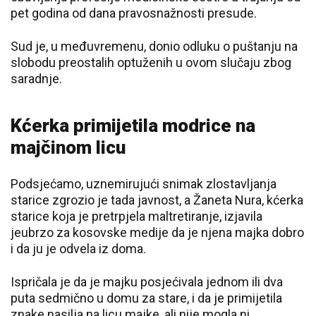
pet godina od dana pravosnažnosti presude.
Sud je, u međuvremenu, donio odluku o puštanju na
slobodu preostalih optuženih u ovom slučaju zbog
saradnje.
Kćerka primijetila modrice na
majčinom licu
​Podsjećamo, uznemirujući snimak zlostavljanja
starice zgrozio je tada javnost, a Žaneta Nura, kćerka
starice koja je pretrpjela maltretiranje, izjavila
jeubrzo za kosovske medije da je njena majka dobro
i da ju je odvela iz doma.
Ispričala je da je majku posjećivala jednom ili dva
puta sedmično u domu za stare, i da je primijetila
znake nasilja na licu majke, ali nije mogla ni