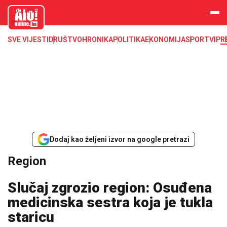
aloonline.b
a
SVE VIJESTI
DRUŠTVO
HRONIKA
POLITIKA
EKONOMIJA
SPORT
VIP
R
Dodaj kao željeni izvor na google pretrazi
Region
Slučaj zgrozio region: Osuđena
medicinska sestra koja je tukla
staricu