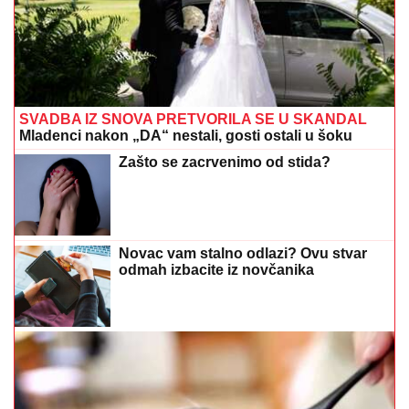
SVADBA IZ SNOVA PRETVORILA SE U SKANDAL
Mladenci nakon „DA“ nestali, gosti ostali u šoku
Zašto se zacrvenimo od stida?
Novac vam stalno odlazi? Ovu stvar
odmah izbacite iz novčanika