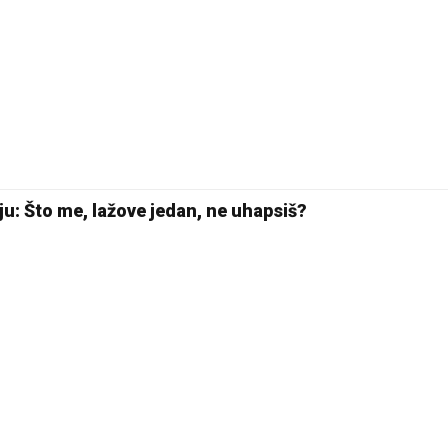
18 °C
Pale
ju: Što me, lažove jedan, ne uhapsiš?