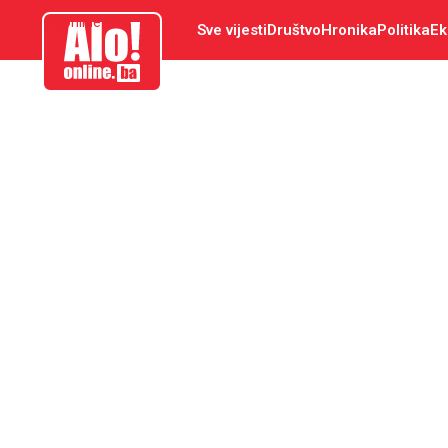
aloonline.ba
Sve vijesti
Društvo
Hronika
Politika
Ek