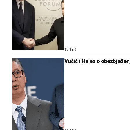
19:13
|
0
Vučić i Helez o obezbjeđen