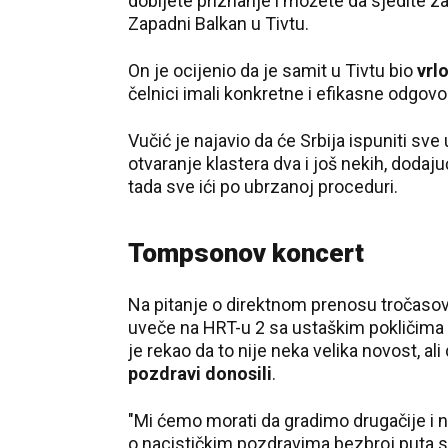
dobijete priznanje i možete da sjedite z
Zapadni Balkan u Tivtu.
On je ocijenio da je samit u Tivtu bio
vrl
čelnici imali konkretne i efikasne odgovo
Vučić je najavio da će Srbija ispuniti sve
otvaranje klastera dva i još nekih, dodaju
tada sve ići po ubrzanoj proceduri.
Tompsonov koncert
Na pitanje o direktnom prenosu tročaso
uveče na HRT-u 2 sa ustaškim pokličima "
je rekao da to nije neka velika novost, ali
pozdravi donosili
.
"Mi ćemo morati da gradimo drugačije i 
o nacističkim pozdravima bezbroj puta sa