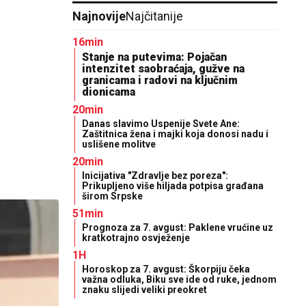
Najnovije
Najčitanije
16min
Stanje na putevima: Pojačan
intenzitet saobraćaja, gužve na
granicama i radovi na ključnim
dionicama
20min
Danas slavimo Uspenije Svete Ane:
Zaštitnica žena i majki koja donosi nadu i
uslišene molitve
20min
Inicijativa "Zdravlje bez poreza":
Prikupljeno više hiljada potpisa građana
širom Srpske
51min
Prognoza za 7. avgust: Paklene vrućine uz
kratkotrajno osvježenje
1H
Horoskop za 7. avgust: Škorpiju čeka
važna odluka, Biku sve ide od ruke, jednom
znaku slijedi veliki preokret