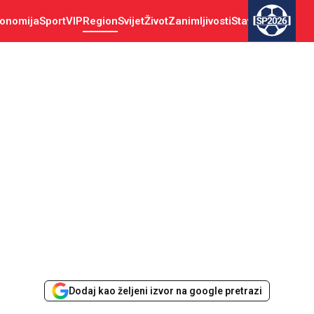
onomija
Sport
VIP
Region
Svijet
Život
Zanimljivosti
Stav
SP2026
Dodaj kao željeni izvor na google pretrazi