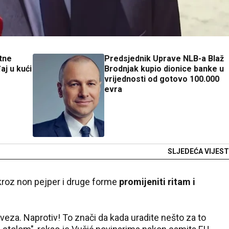
tne
Predsjednik Uprave NLB-a Blaž
j u kući
Brodnjak kupio dionice banke u
vrijednosti od gotovo 100.000
evra
SLJEDEĆA VIJEST
 kroz non pejper i druge forme
promijeniti ritam i
veza. Naprotiv! To znači da kada uradite nešto za to