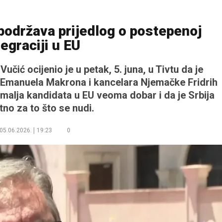
a podržava prijedlog o postepenoj
tegraciji u EU
čić ocijenio je u petak, 5. juna, u Tivtu da je
 Emanuela Makrona i kancelara Njemačke Fridrih
malja kandidata u EU veoma dobar i da je Srbija
tno za to što se nudi.
05.06.2026.
19:23
0