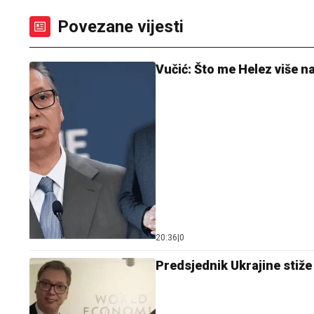
Povezane vijesti
Vučić: Što me Helez više n
20:36
|
0
Predsjednik Ukrajine stiže