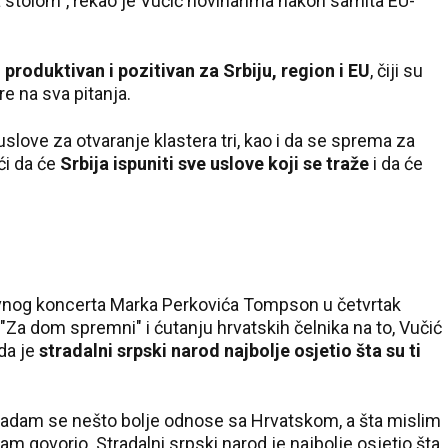
a stolom", rekao je Vučić novinarima nakon samita EU-
o produktivan i pozitivan za Srbiju, region i EU
, čiji su
re na sva pitanja.
 uslove za otvaranje klastera tri, kao i da se sprema za
ći da će
Srbija ispuniti sve uslove koji se traže
i da će
vnog koncerta Marka Perkovića Tompson u četvrtak
Za dom spremni" i ćutanju hrvatskih čelnika na to, Vučić
 da je
stradalni srpski narod najbolje osjetio šta su ti
nadam se nešto bolje odnose sa Hrvatskom, a šta mislim
m govorio. Stradalni srpski narod je najbolje osjetio šta