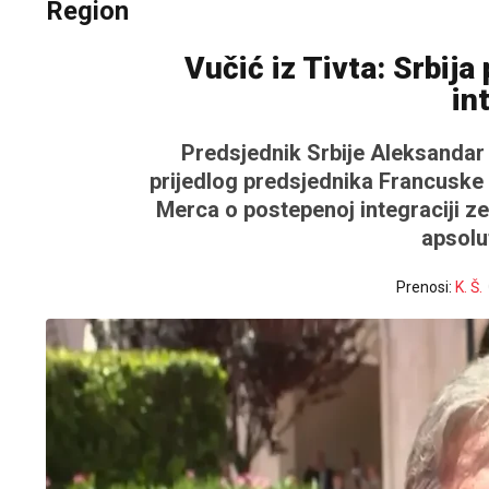
Region
Vučić iz Tivta: Srbij
in
Predsjednik Srbije Aleksandar Vu
prijedlog predsjednika Francuske
Merca o postepenoj integraciji ze
apsolu
Prenosi:
K. Š.