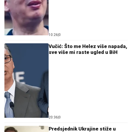
10:26
|
0
Vučić: Što me Helez više napada,
sve više mi raste ugled u BiH
20:36
|
0
Predsjednik Ukrajine stiže u