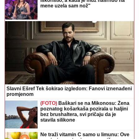
Slavni Ešref Tek šokirao izgledom: Fanovi iznenađeni
promjenom
(FOTO)
Baškari se na Mikonosu: Žena
poznatog košarkaša pozirala u haljini
bez brushaltera, svi pričaju da je
stavila silikone
Ne traži vitamin C samo u limunu: Ove
namirnice ga imaju mnogo više