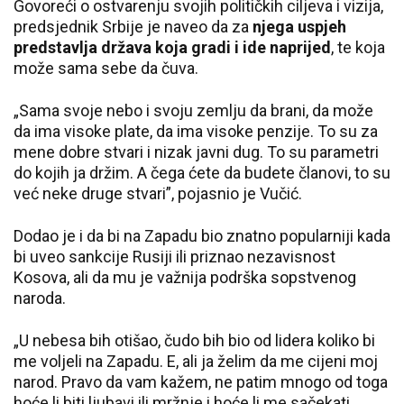
Govoreći o ostvarenju svojih političkih ciljeva i vizija,
predsjednik Srbije je naveo da za
njega uspjeh
predstavlja država koja gradi i ide naprijed
, te koja
može sama sebe da čuva.
„Sama svoje nebo i svoju zemlju da brani, da može
da ima visoke plate, da ima visoke penzije. To su za
mene dobre stvari i nizak javni dug. To su parametri
do kojih ja držim. A čega ćete da budete članovi, to su
već neke druge stvari”, pojasnio je Vučić.
Dodao je i da bi na Zapadu bio znatno popularniji kada
bi uveo sankcije Rusiji ili priznao nezavisnost
Kosova, ali da mu je važnija podrška sopstvenog
naroda.
„U nebesa bih otišao, čudo bih bio od lidera koliko bi
me voljeli na Zapadu. E, ali ja želim da me cijeni moj
narod. Pravo da vam kažem, ne patim mnogo od toga
hoće li biti ljubavi ili mržnje i hoće li me sačekati