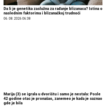
Da li je genetika zaslužna za rađanje blizanaca? Istina o
naslednim faktorima i blizanačkoj trudnoći
06. 08. 2026 06:38
Marija (3) se igrala u dvorištu i samo je nestala: Posle
42 godine otac je pronašao, zanemeo je kada je saznao
gde je bila
06. 08. 2026 09:39