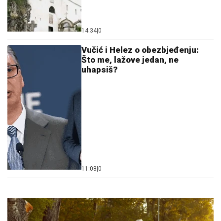
14:34
|
0
Vučić i Helez o obezbjeđenju:
Što me, lažove jedan, ne
uhapsiš?
11:08
|
0