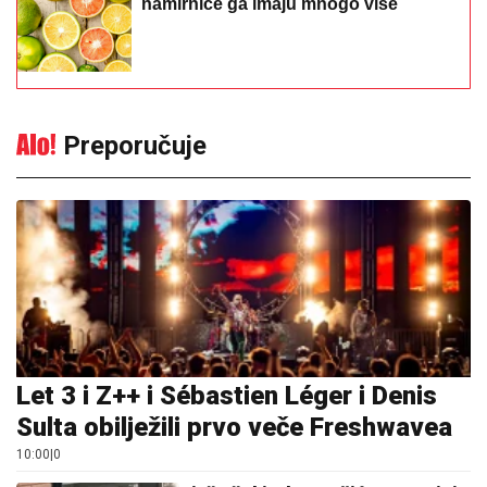
Preporučuje
Let 3 i Z++ i Sébastien Léger i Denis
Sulta obilježili prvo veče Freshwavea
10:00
|
0
Bivša šokirala Dončića: Spominje
se 50 miliona