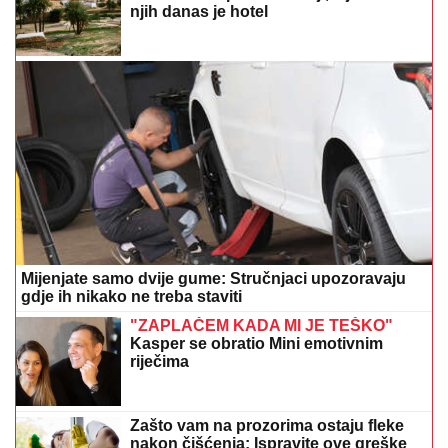
Mijenjate samo dvije gume: Stručnjaci upozoravaju
gdje ih nikako ne treba staviti
"ZAPLAČEM KADA MI JE TEŠKO"
Kasper se obratio Mini emotivnim
riječima
Zašto vam na prozorima ostaju fleke
nakon čišćenja: Ispravite ove greške