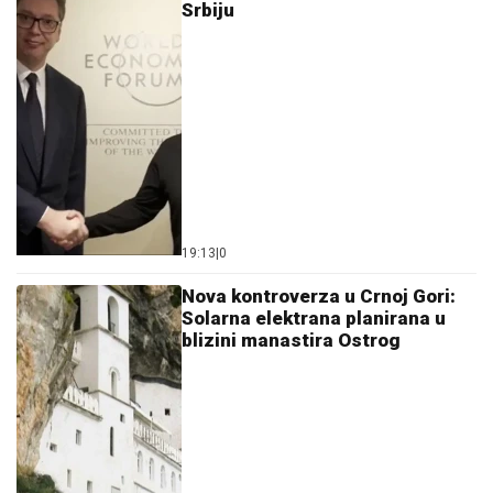
Srbiju
19:13
|
0
Nova kontroverza u Crnoj Gori:
Solarna elektrana planirana u
blizini manastira Ostrog