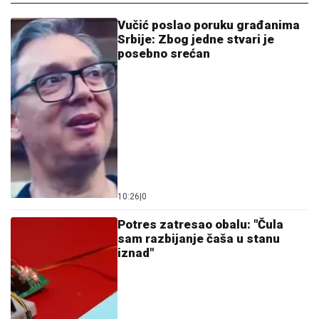
Srbije: Zbog jedne stvari je
posebno srećan
10:26
|
0
Potres zatresao obalu: "Čula
sam razbijanje čaša u stanu
iznad"