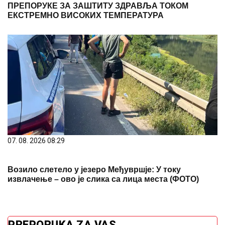
07. 08. 2026 08:29
Возило слетело у језеро Међувршје: У току
извлачење – ово је слика са лица места (ФОТО)
PREPORUKA ZA VAS