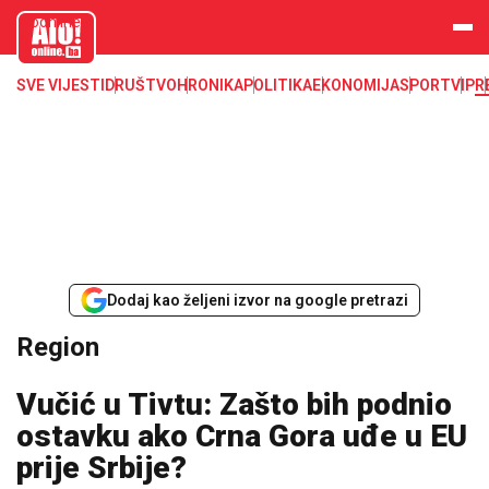
aloonline.b
a
SVE VIJESTI
DRUŠTVO
HRONIKA
POLITIKA
EKONOMIJA
SPORT
VIP
R
Dodaj kao željeni izvor na google pretrazi
Region
Vučić u Tivtu: Zašto bih podnio
ostavku ako Crna Gora uđe u EU
prije Srbije?