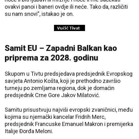
ovakvi panoi i baneri ovdje ili neće. Tako da, različiti
su nam snovi”, istakao je on.
Samit EU – Zapadni Balkan kao
priprema za 2028. godinu
Skupom u Tivtu predsjedava predsjednik Evropskog
savjeta Antonio Košta, koji je prethodno završio
turneju po zemljama regiona, dok je domaćin
predsjednik Crne Gore Јakov Milatović.
Samitu prisustvuju najviši evropski zvaničnici, među
kojima su njemački kancelar Fridrih Merc,
predsjednik Francuske Emanuel Makron i premijerka
Italije Đorđa Meloni.