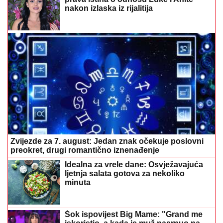
Zvijezde za 7. august: Jedan znak očekuje poslovni
preokret, drugi romantično iznenađenje
Idealna za vrele dane: Osvježavajuća
ljetnja salata gotova za nekoliko
minuta
Šok ispovijest Big Mame: "Grand me
iskoristio, a kada je muž nasrnuo na
mene uzela sam nož"