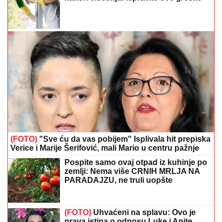
(FOTO)
"Sve ću da vas pobijem" Isplivala hit prepiska
Verice i Marije Šerifović, mali Mario u centru pažnje
Pospite samo ovaj otpad iz kuhinje po
zemlji: Nema više CRNIH MRLJA NA
PARADAJZU, ne truli uopšte
(FOTO)
Uhvaćeni na splavu: Ovo je
prava istina o odnosu Luke i Anite
nakon izlaska iz rijalitija