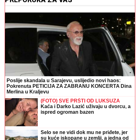
Poslije skandala u Sarajevu, uslijedio novi haos:
Pokrenuta PETICIJA ZA ZABRANU KONCERTA Dina
Merlina u Kraljevu
(FOTO) SVE PRŠTI OD LUKSUZA
Kaća i Darko Lazić uživaju u dvorcu, a
ispred ogroman bazen
Selo se ne vidi dok mu ne priđete, jer
su kuće iskopane u zemlji, a jedna od
njih danas je hotel