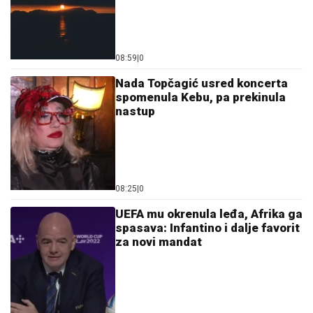
08:59
|
0
Nada Topčagić usred koncerta
spomenula Kebu, pa prekinula
nastup
08:25
|
0
UEFA mu okrenula leđa, Afrika ga
spasava: Infantino i dalje favorit
za novi mandat
10:27
|
0