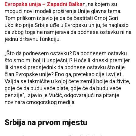
Evropska unija – Zapadni Balka
n, na kojem su
mogući novi modeli proširenja Unije glavna tema.
Tom prilikom izjavio je da će čestitati Crnoj Gori
ukoliko prije Srbije uđe u Evropsku uniju, te naglasio
da zbog toga ne namjerava da podnese ostavku ni na
jednu državnu funkciju.
„Što da podnesem ostavku? Da podnesem ostavku
što smo mi bolji i uspješniji? Hoće li kineski premijer
ili kineski predsjednik da podnese ostavku što nije
član Evropske unije? Eno ga, pretekao cijeli svijet.
Valjda se takmičite u kojoj ćete zemlji bolje da živite,
gdje će da budu veće plate, gdje će da budu veće
penzije”, izjavio je Vučić, odgovarajući na pitanje
novinara crnogorskog medija.
Srbija na prvom mjestu