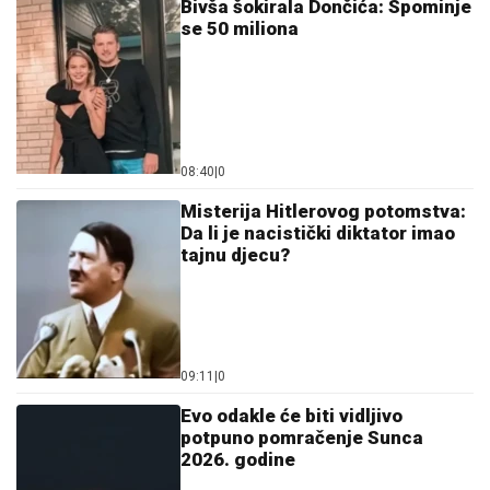
08:40
|
0
Misterija Hitlerovog potomstva:
Da li je nacistički diktator imao
tajnu djecu?
09:11
|
0
Evo odakle će biti vidljivo
potpuno pomračenje Sunca
2026. godine