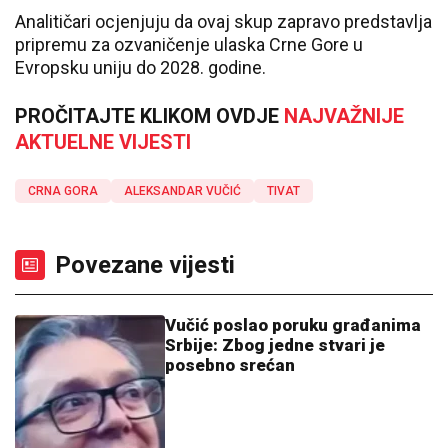
Analitičari ocjenjuju da ovaj skup zapravo predstavlja
pripremu za ozvaničenje ulaska Crne Gore u
Evropsku uniju do 2028. godine.
PROČITAJTE KLIKOM OVDJE
NAJVAŽNIJE
AKTUELNE VIJESTI
CRNA GORA
ALEKSANDAR VUČIĆ
TIVAT
Povezane vijesti
Vučić poslao poruku građanima
Srbije: Zbog jedne stvari je
posebno srećan