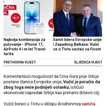
Najbolja kombinacija za
Samit lidera Evropske unije
putovanje - iPhone 17,
i Zapadnog Balkana: Vučić
AirPods 4 i m:tel Travel
se u Tivtu sastao sa Ficom
tarifa
PRETHODNA VIJEST
SLJEDEĆA VIJEST
Komentarišući mogućnost da Crna Gora prije Srbije
postane članica Evropske unije,
Vučić je poručio da
zbog toga neće podnijeti ostavku
, ističući
ekonomski napredak Srbije kao primarni državni cilj.
Vučić boravi u Tivtu u sklopu dvodnevnog
samita