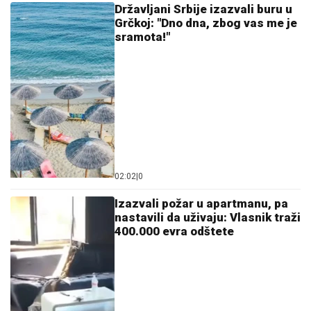
Državljani Srbije izazvali buru u
Grčkoj: "Dno dna, zbog vas me je
sramota!"
02:02
|
0
Izazvali požar u apartmanu, pa
nastavili da uživaju: Vlasnik traži
400.000 evra odštete