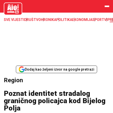
aloonline.b
a
SVE VIJESTI
DRUŠTVO
HRONIKA
POLITIKA
EKONOMIJA
SPORT
VIP
R
Dodaj kao željeni izvor na google pretrazi
Region
Poznat identitet stradalog
graničnog policajca kod Bijelog
Polja