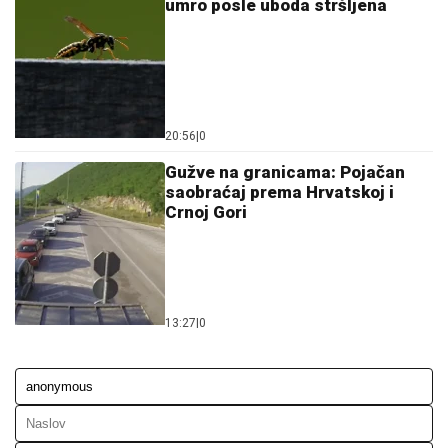
umro posle uboda stršljena
20:56
|
0
Gužve na granicama: Pojačan
saobraćaj prema Hrvatskoj i
Crnoj Gori
13:27
|
0