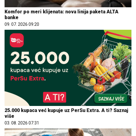
Komfor po meri klijenata: nova linija paketa ALTA
banke
09. 07. 2026 09:20
25.000 kupaca već kupuje uz PerSu Extra. A ti? Saznaj
više
03. 08. 2026 07:31