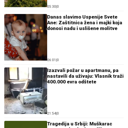
05:30
|
0
Danas slavimo Uspenije Svete
Ane: Zaštitnica žena i majki koja
donosi nadu i uslišene molitve
06:01
|
0
Izazvali požar u apartmanu, pa
nastavili da uživaju: Vlasnik traži
400.000 evra odštete
21:54
|
0
Tragedija u Srbiji: Muškarac