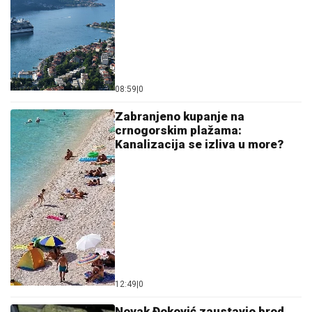
08:59
|
0
Zabranjeno kupanje na
crnogorskim plažama:
Kanalizacija se izliva u more?
12:49
|
0
Novak Đoković zaustavio brod,