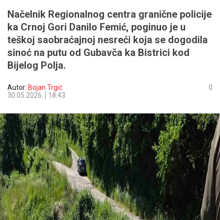
Načelnik Regionalnog centra granične policije
ka Crnoj Gori Danilo Femić, poginuo je u
teškoj saobraćajnoj nesreći koja se dogodila
sinoć na putu od Gubavča ka Bistrici kod
Bijelog Polja.
Autor:
Bojan Trgić
0
30.05.2026.
18:43