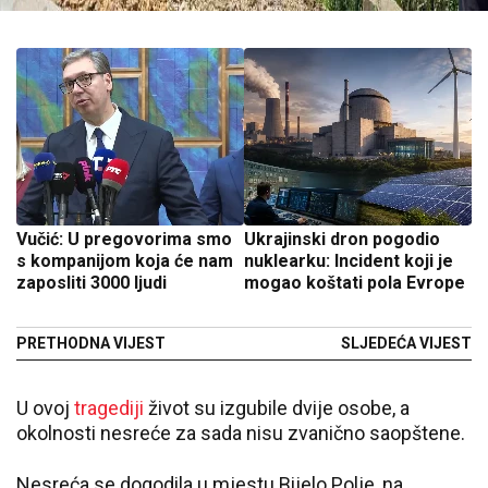
Vučić: U pregovorima smo
Ukrajinski dron pogodio
s kompanijom koja će nam
nuklearku: Incident koji je
zaposliti 3000 ljudi
mogao koštati pola Evrope
PRETHODNA VIJEST
SLJEDEĆA VIJEST
U ovoj
tragediji
život su izgubile dvije osobe, a
okolnosti nesreće za sada nisu zvanično saopštene.
Nesreća se dogodila u mjestu Bijelo Polje, na