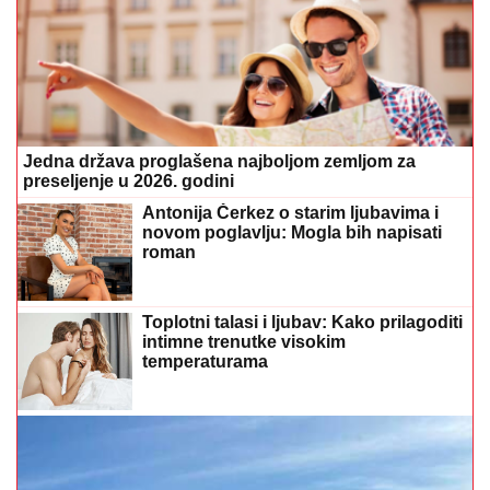
Jedna država proglašena najboljom zemljom za
preseljenje u 2026. godini
Antonija Čerkez o starim ljubavima i
novom poglavlju: Mogla bih napisati
roman
Toplotni talasi i ljubav: Kako prilagoditi
intimne trenutke visokim
temperaturama