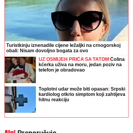
Turistkinju iznenadile cijene ležaljki na crnogorskoj
obali: Nisam dovoljno bogata za ovo
UZ OSMIJEH PRIČA SA TATOM
Čolina
kćerka uživa na moru, jedan poziv na
telefon je obradovao
Toplotni udar može biti opasan: Srpski
kardiolog otkrio simptom koji zahtijeva
hitnu reakciju