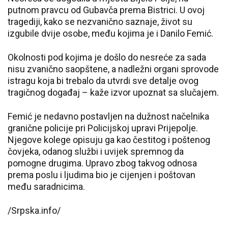
putnom pravcu od Gubavča prema Bistrici. U ovoj
tragediji, kako se nezvanično saznaje, život su
izgubile dvije osobe, među kojima je i Danilo Femić.
Okolnosti pod kojima je došlo do nesreće za sada
nisu zvanično saopštene, a nadležni organi sprovode
istragu koja bi trebalo da utvrdi sve detalje ovog
tragičnog događaj – kaže izvor upoznat sa slučajem.
Femić je nedavno postavljen na dužnost načelnika
granične policije pri Policijskoj upravi Prijepolje.
Njegove kolege opisuju ga kao čestitog i poštenog
čovjeka, odanog službi i uvijek spremnog da
pomogne drugima. Upravo zbog takvog odnosa
prema poslu i ljudima bio je cijenjen i poštovan
među saradnicima.
/Srpska.info/