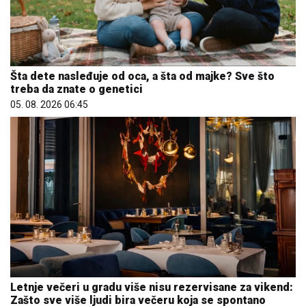
Šta dete nasleđuje od oca, a šta od majke? Sve što
treba da znate o genetici
05. 08. 2026 06:45
Letnje večeri u gradu više nisu rezervisane za vikend:
Zašto sve više ljudi bira večeru koja se spontano