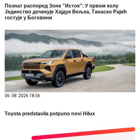
Познат распоред Зоне "Исток": У првом колу
Јединство дочекује Хајдук Вељка, Танаско Рајић
гостује у Боговини
06. 08. 2026 18:56
Toyota predstavila potpuno novi Hilux