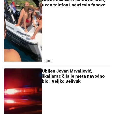
uzeo telefon i oduševio fanove
18:30
|
0
Ubijen Jovan Mrvaljević,
škaljarac čija je meta navodno
bio i Veljko Belivuk