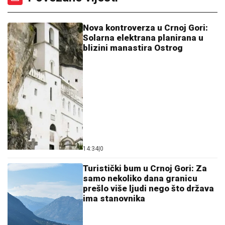
Nova kontroverza u Crnoj Gori:
Solarna elektrana planirana u
blizini manastira Ostrog
14:34
|
0
Turistički bum u Crnoj Gori: Za
samo nekoliko dana granicu
prešlo više ljudi nego što država
ima stanovnika