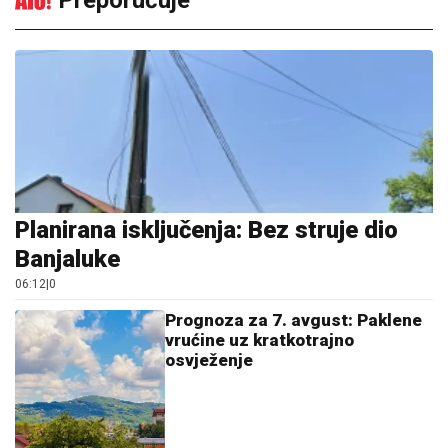
Preporučuje
Planirana isključenja: Bez struje dio
Banjaluke
06:12
|
0
Prognoza za 7. avgust: Paklene
vrućine uz kratkotrajno
osvježenje