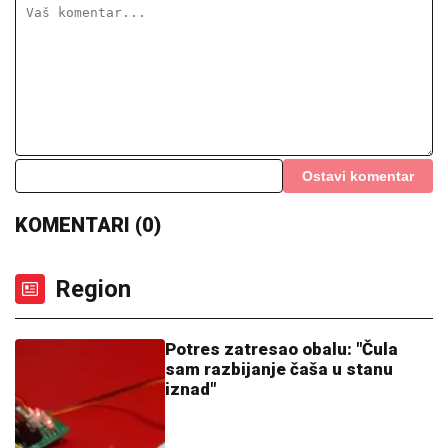
Ostavi komentar
KOMENTARI (0)
Region
Potres zatresao obalu: "Čula
sam razbijanje čaša u stanu
iznad"