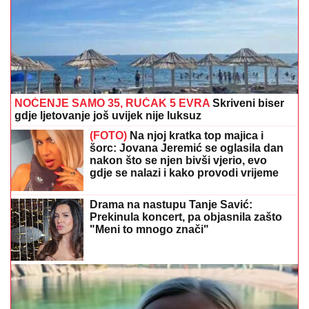
NOĆENJE SAMO 35, RUČAK 5 EVRA
Skriveni biser
gdje ljetovanje još uvijek nije luksuz
(FOTO)
Na njoj kratka top majica i
šorc: Jovana Jeremić se oglasila dan
nakon što se njen bivši vjerio, evo
gdje se nalazi i kako provodi vrijeme
Drama na nastupu Tanje Savić:
Prekinula koncert, pa objasnila zašto
"Meni to mnogo znači"