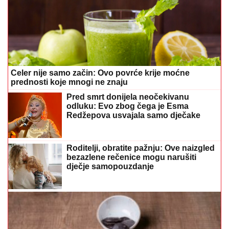
Celer nije samo začin: Ovo povrće krije moćne
prednosti koje mnogi ne znaju
Pred smrt donijela neočekivanu
odluku: Evo zbog čega je Esma
Redžepova usvajala samo dječake
Roditelji, obratite pažnju: Ove naizgled
bezazlene rečenice mogu narušiti
dječje samopouzdanje