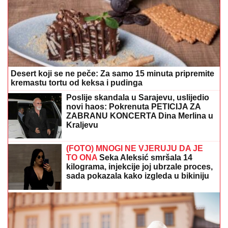
Desert koji se ne peče: Za samo 15 minuta pripremite
kremastu tortu od keksa i pudinga
Poslije skandala u Sarajevu, uslijedio
novi haos: Pokrenuta PETICIJA ZA
ZABRANU KONCERTA Dina Merlina u
Kraljevu
(FOTO) MNOGI NE VJERUJU DA JE
TO ONA
Seka Aleksić smršala 14
kilograma, injekcije joj ubrzale proces,
sada pokazala kako izgleda u bikiniju