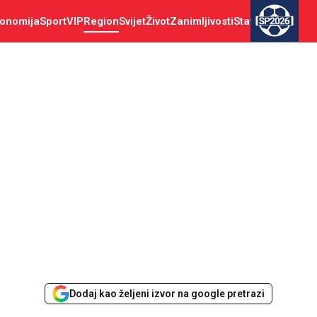
onomija
Sport
VIP
Region
Svijet
Život
Zanimljivosti
Stav
SP2026
Dodaj kao željeni izvor na google pretrazi