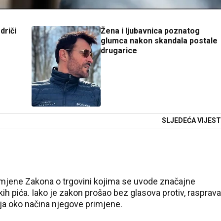
driči
Žena i ljubavnica poznatog
glumca nakon skandala postale
drugarice
SLJEDEĆA VIJEST
zmjene Zakona o trgovini kojima se uvode značajne
ih pića. Iako je zakon prošao bez glasova protiv, rasprava
ja oko načina njegove primjene.