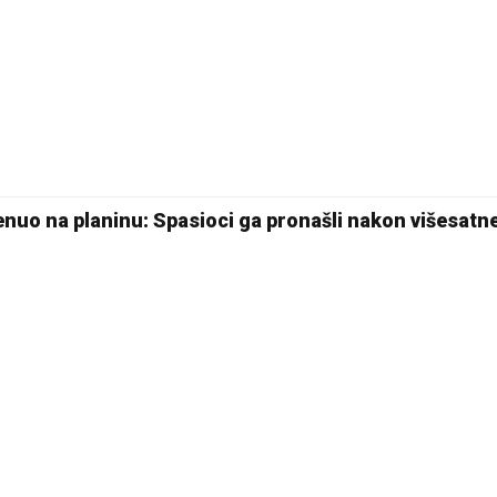
18 °C
Pale
enuo na planinu: Spasioci ga pronašli nakon višesatn