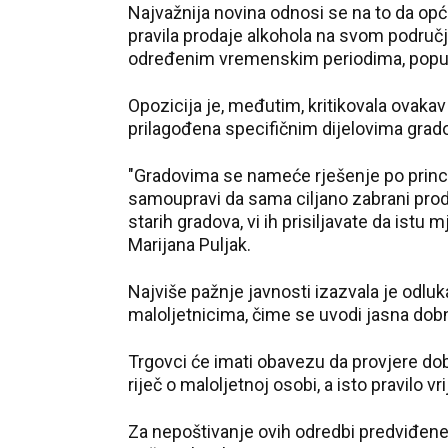
Najvažnija novina odnosi se na to da opć
pravila prodaje alkohola na svom područ
određenim vremenskim periodima, poput 
Opozicija je, međutim, kritikovala ovakav p
prilagođena specifičnim dijelovima grado
"Gradovima se nameće rješenje po principu
samoupravi da sama ciljano zabrani proda
starih gradova, vi ih prisiljavate da istu 
Marijana Puljak.
Najviše pažnje javnosti izazvala je odlu
maloljetnicima, čime se uvodi jasna dob
Trgovci će imati obavezu da provjere dob
riječ o maloljetnoj osobi, a isto pravilo 
Za nepoštivanje ovih odredbi predviđene