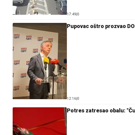
17:49
|
0
Pupovac oštro prozvao DOR
12:16
|
0
Potres zatresao obalu: "Ču