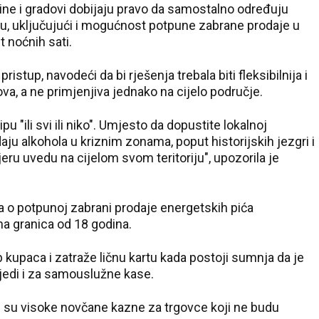
ine i gradovi dobijaju pravo da samostalno određuju
ju, uključujući i mogućnost potpune zabrane prodaje u
noćnih sati.
ristup, navodeći da bi rješenja trebala biti fleksibilnija i
va, a ne primjenjiva jednako na cijelo područje.
 "ili svi ili niko". Umjesto da dopustite lokalnoj
ju alkohola u kriznim zonama, poput historijskih jezgri i
mjeru uvedu na cijelom svom teritoriju", upozorila je
ka o potpunoj zabrani prodaje energetskih pića
na granica od 18 godina.
 kupaca i zatraže ličnu kartu kada postoji sumnja da je
vrijedi i za samouslužne kase.
 su visoke novčane kazne za trgovce koji ne budu