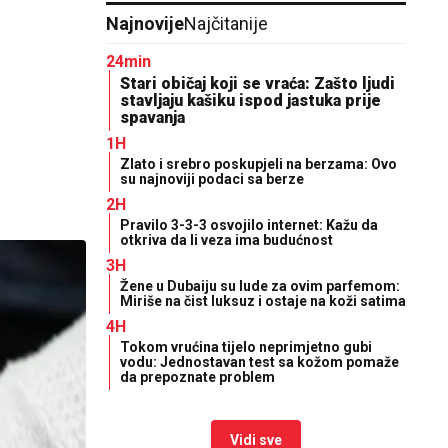
Najnovije
Najčitanije
24min
Stari običaj koji se vraća: Zašto ljudi
stavljaju kašiku ispod jastuka prije
spavanja
1H
Zlato i srebro poskupjeli na berzama: Ovo
su najnoviji podaci sa berze
2H
Pravilo 3-3-3 osvojilo internet: Kažu da
otkriva da li veza ima budućnost
3H
Žene u Dubaiju su lude za ovim parfemom:
Miriše na čist luksuz i ostaje na koži satima
4H
Tokom vrućina tijelo neprimjetno gubi
vodu: Jednostavan test sa kožom pomaže
da prepoznate problem
Vidi sve