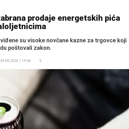
abrana prodaje energetskih pića
loljetnicima
dviđene su visoke novčane kazne za trgovce koji
du poštovali zakon.
29.05.2026.
19:50
0