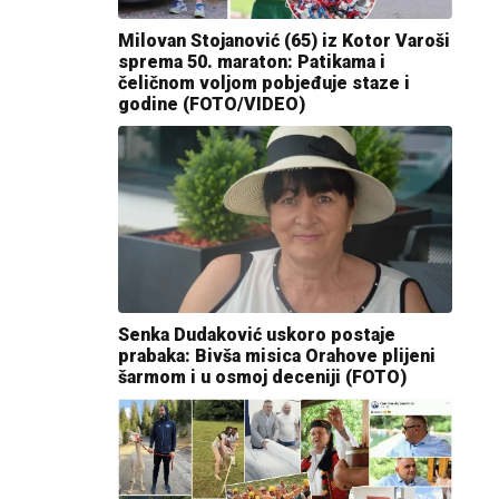
Milovan Stojanović (65) iz Kotor Varoši
sprema 50. maraton: Patikama i
čeličnom voljom pobjeđuje staze i
godine (FOTO/VIDEO)
Senka Dudaković uskoro postaje
prabaka: Bivša misica Orahove plijeni
šarmom i u osmoj deceniji (FOTO)