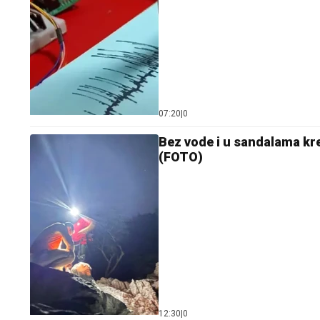
07:20
|
0
Bez vode i u sandalama kr
(FOTO)
12:30
|
0