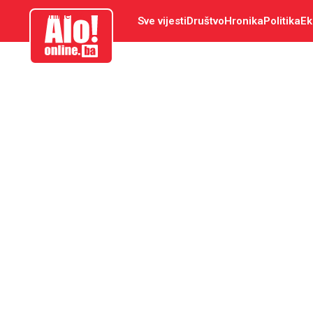
aloonline.ba
Sve vijesti
Društvo
Hronika
Politika
Ek