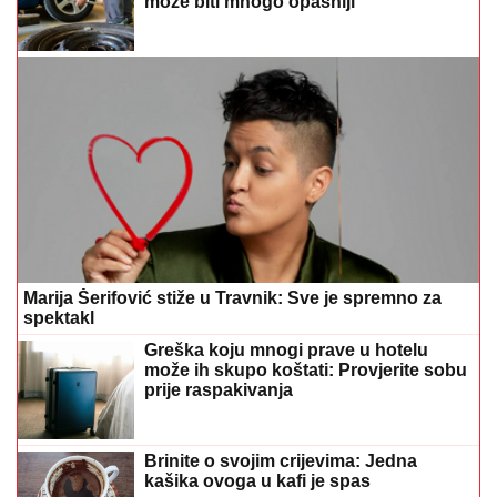
može biti mnogo opasniji
Marija Šerifović stiže u Travnik: Sve je spremno za
spektakl
Greška koju mnogi prave u hotelu
može ih skupo koštati: Provjerite sobu
prije raspakivanja
Brinite o svojim crijevima: Jedna
kašika ovoga u kafi je spas