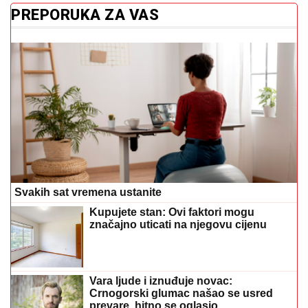
PREPORUKA ZA VAS
Svakih sat vremena ustanite
Kupujete stan: Ovi faktori mogu
značajno uticati na njegovu cijenu
Vara ljude i iznuđuje novac:
Crnogorski glumac našao se usred
prevare, hitno se oglasio