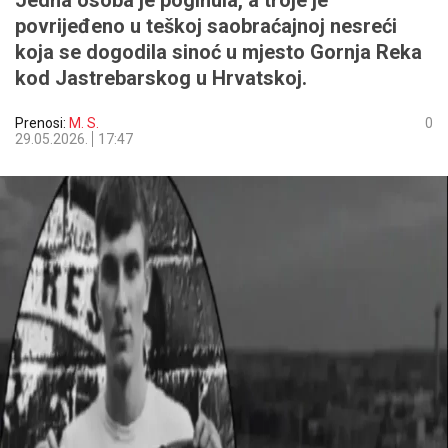
Jedna osoba je poginula, a troje je
povrijeđeno u teškoj saobraćajnoj nesreći
koja se dogodila sinoć u mjesto Gornja Reka
kod Jastrebarskog u Hrvatskoj.
Prenosi:
M. S.
0
29.05.2026.
17:47