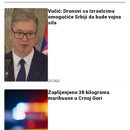
Vučić: Dronovi sa Izraelcima
omogućiće Srbiji da bude vojna
sila
20:06
|
0
Zaplijenjeno 38 kilograma
marihuane u Crnoj Gori