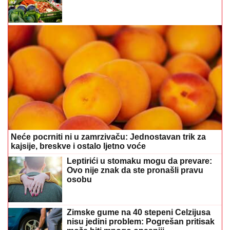
Neće pocrniti ni u zamrzivaču: Jednostavan trik za
kajsije, breskve i ostalo ljetno voće
Leptirići u stomaku mogu da prevare:
Ovo nije znak da ste pronašli pravu
osobu
Zimske gume na 40 stepeni Celzijusa
nisu jedini problem: Pogrešan pritisak