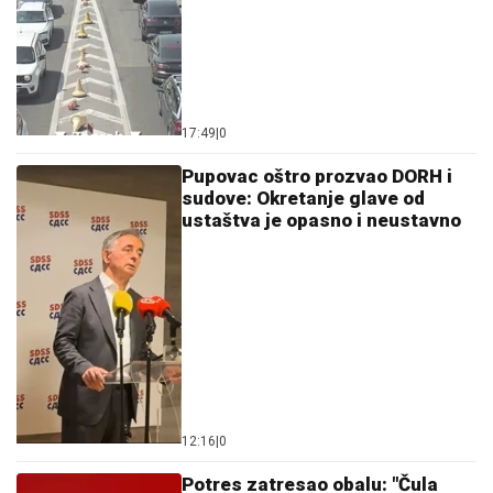
17:49
|
0
Pupovac oštro prozvao DORH i
sudove: Okretanje glave od
ustaštva je opasno i neustavno
12:16
|
0
Potres zatresao obalu: "Čula