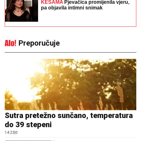
KESAMA
Pjevačica promijenila vjeru,
pa objavila intimni snimak
Preporučuje
Sutra pretežno sunčano, temperatura
do 39 stepeni
14:23
|
0