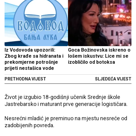
Iz Vodovoda upozorili:
Goca Božinovska iskreno o
Zbog krađe sa hidranata i
lošem iskustvu: Lice mi se
prekomjerne potrošnje
izobličilo od botoksa
prijeti nestašica vode
PRETHODNA VIJEST
SLJEDEĆA VIJEST
Život je izgubio 18-godišnji učenik Srednje škole
Jastrebarsko i maturant prve generacije logističara.
Nesrećni mladić je preminuo na mjestu nesreće od
zadobijenih povreda.