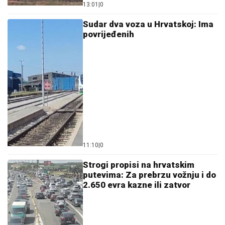
13:01
|
0
Sudar dva voza u Hrvatskoj: Ima
povrijeđenih
11:10
|
0
Strogi propisi na hrvatskim
putevima: Za prebrzu vožnju i do
2.650 evra kazne ili zatvor