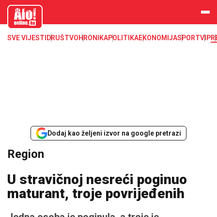
aloonline.b
a
SVE VIJESTI
DRUŠTVO
HRONIKA
POLITIKA
EKONOMIJA
SPORT
VIP
R
Dodaj kao željeni izvor na google pretrazi
Region
U stravičnoj nesreći poginuo
maturant, troje povrijeđenih