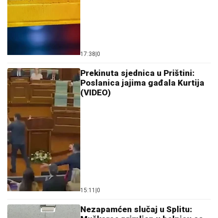
17:38
|
0
Prekinuta sjednica u Prištini:
Poslanica jajima gađala Kurtija
(VIDEO)
15:11
|
0
Nezapamćen slučaj u Splitu: