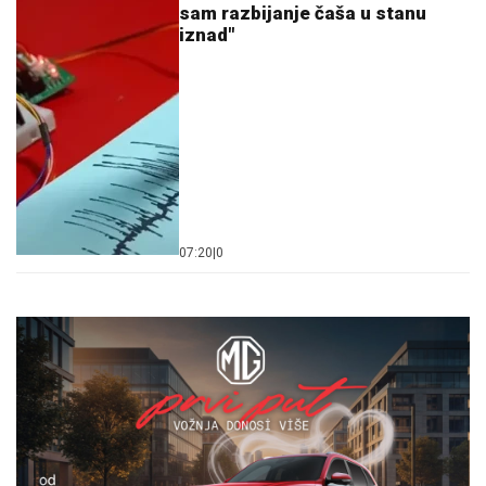
sam razbijanje čaša u stanu
iznad"
07:20
|
0