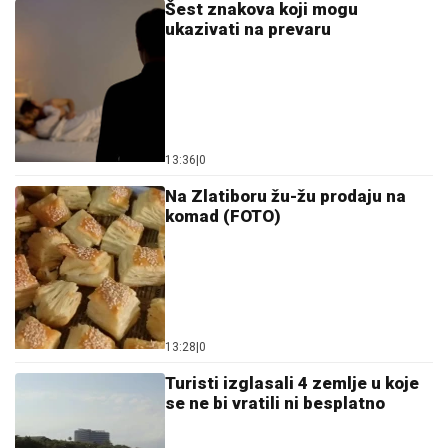
Šest znakova koji mogu
ukazivati na prevaru
13:36
|
0
Na Zlatiboru žu-žu prodaju na
komad (FOTO)
13:28
|
0
Turisti izglasali 4 zemlje u koje
se ne bi vratili ni besplatno