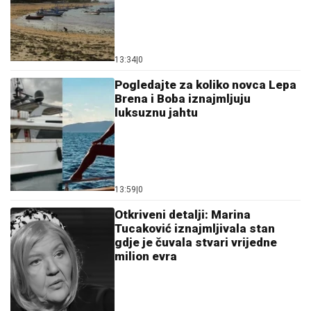
13:34
|
0
Pogledajte za koliko novca Lepa
Brena i Boba iznajmljuju
luksuznu jahtu
13:59
|
0
Otkriveni detalji: Marina
Tucaković iznajmljivala stan
gdje je čuvala stvari vrijedne
milion evra