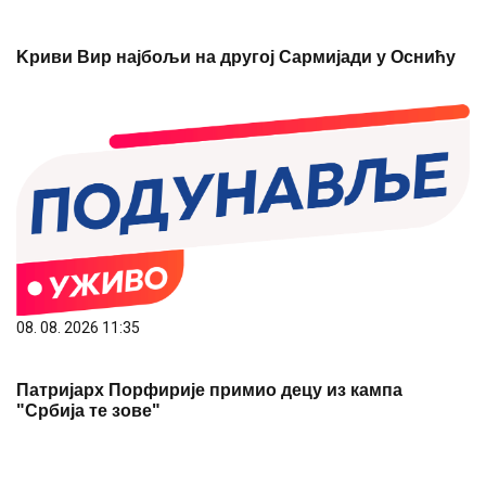
Kриви Вир најбољи на другој Сармијади у Оснићу
08. 08. 2026 11:35
Патријарх Порфирије примио децу из кампа
"Србија те зове"