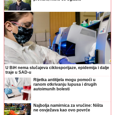
U BiH nema slučajeva ciklosporijaze, epidemija i dalje
traje u SAD-u
Rijetka antitijela mogu pomoći u
ranom otkrivanju lupusa i drugih
autoimunih bolesti
Najbolja namirnica za vrućine: Ništa
ne osvježava kao ovo povrće