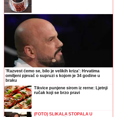
'Razvest ćemo se, bilo je velikih kriza': Hrvatima
omiljeni pjevač o supruzi s kojom je 34 godine u
braku
Tikvice punjene sirom iz rerne: Ljetnji
ručak koji se brzo pravi
(FOTO) SLIKALA STOPALA U