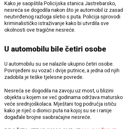
Kako je saopštila Policijska stanica Jastrebarsko,
nesreća se dogodila nakon što je automobil iz zasad
neutvrđenog razloga sletio s puta. Policija sprovodi
kriminalističko istraživanje kako bi utvrdila sve
okolnosti ove tragične nesreće.
U automobilu bile četiri osobe
U automobilu su se nalazile ukupno četiri osobe.
Povrijeđeni su vozač i dvije putnice, a jedna od njih
zadobila je teške tjelesne povrede.
Nesreća se dogodila na zavoju uz most, u blizini
objekta u kojem se već godinama održava matursko
veče srednjoškolaca. Mještani tog područja ističu
kako je riječ o dionici puta na kojoj su se i ranije
događale brojne saobraćajne nesreće.