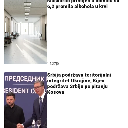
Muškarac primljen u bolnicu sa
6,2 promila alkohola u krvi
14:27
|
0
Srbija podržava teritorijalni
integritet Ukrajine, Kijev
podržava Srbiju po pitanju
Kosova