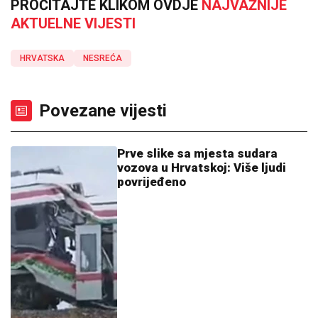
PROČITAJTE KLIKOM OVDJE
NAJVAŽNIJE
AKTUELNE VIJESTI
HRVATSKA
NESREĆA
Povezane vijesti
Prve slike sa mjesta sudara
vozova u Hrvatskoj: Više ljudi
povrijeđeno