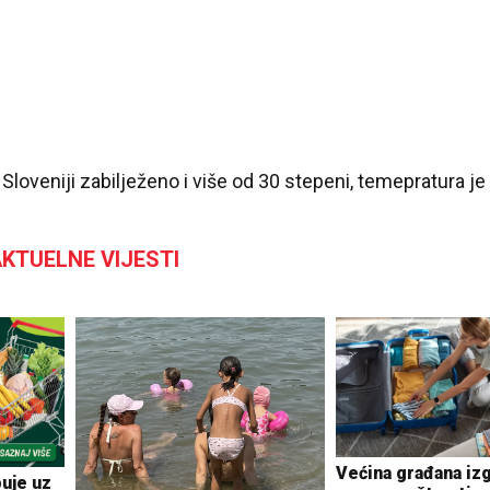
loveniji zabilježeno i više od 30 stepeni, temepratura je
KTUELNE VIJESTI
Većina građana iz
uje uz