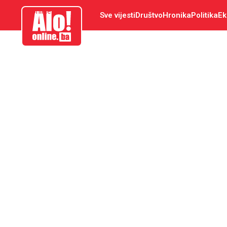
aloonline.ba
Sve vijesti
Društvo
Hronika
Politika
Ek