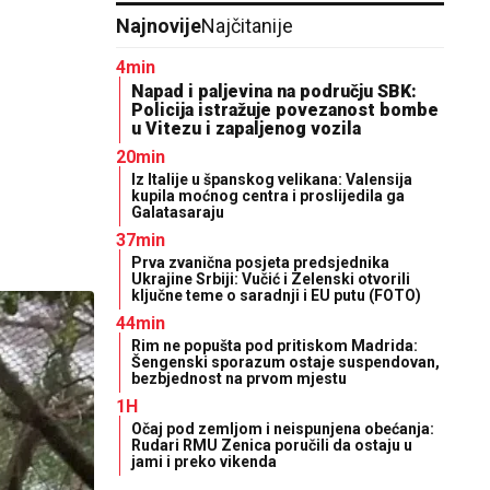
Najnovije
Najčitanije
4min
Napad i paljevina na području SBK:
Policija istražuje povezanost bombe
u Vitezu i zapaljenog vozila
20min
Iz Italije u španskog velikana: Valensija
kupila moćnog centra i proslijedila ga
Galatasaraju
37min
Prva zvanična posjeta predsjednika
Ukrajine Srbiji: Vučić i Zelenski otvorili
ključne teme o saradnji i EU putu (FOTO)
44min
Rim ne popušta pod pritiskom Madrida:
Šengenski sporazum ostaje suspendovan,
bezbjednost na prvom mjestu
1H
Očaj pod zemljom i neispunjena obećanja:
Rudari RMU Zenica poručili da ostaju u
jami i preko vikenda