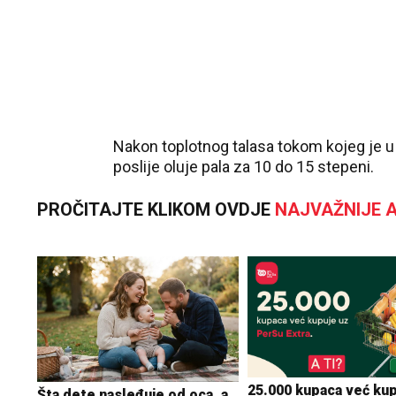
Nakon toplotnog talasa tokom kojeg je u S
poslije oluje pala za 10 do 15 stepeni.
PROČITAJTE KLIKOM OVDJE
NAJVAŽNIJE A
25.000 kupaca već kup
Šta dete nasleđuje od oca, a