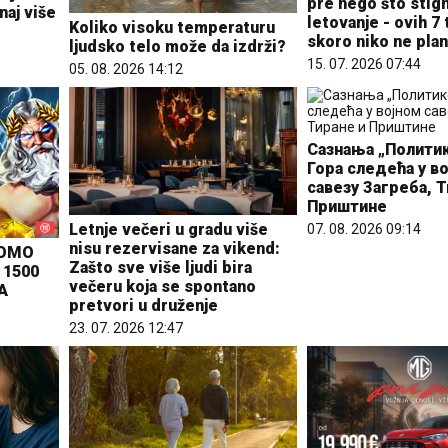
pre nego što stig
naj više
letovanje - ovih 7
Koliko visoku temperaturu
skoro niko ne plan
ljudsko telo može da izdrži?
21 °C
15. 07. 2026 07:44
05. 08. 2026 14:12
Pale
Сазнања „Политик
Гора следећа у в
савезу Загреба, Т
Приштине
Letnje večeri u gradu više
07. 08. 2026 09:14
nisu rezervisane za vikend:
ROMO
Zašto sve više ljudi bira
 1500
večeru koja se spontano
A
pretvori u druženje
23. 07. 2026 12:47