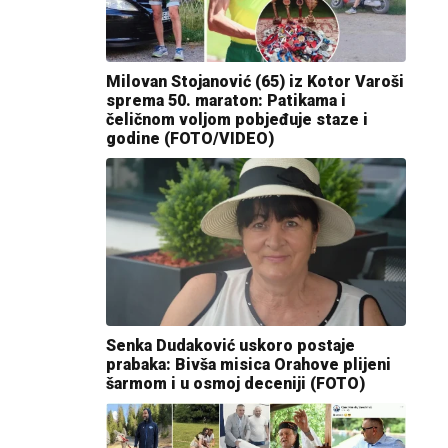
Milovan Stojanović (65) iz Kotor Varoši
sprema 50. maraton: Patikama i
čeličnom voljom pobjeđuje staze i
godine (FOTO/VIDEO)
Senka Dudaković uskoro postaje
prabaka: Bivša misica Orahove plijeni
šarmom i u osmoj deceniji (FOTO)