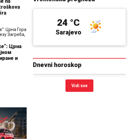
ne na
 troškova
ira
24 °C
Sarajevo
е”: Црна
ојном
иране и
Dnevni horoskop
Vidi sve