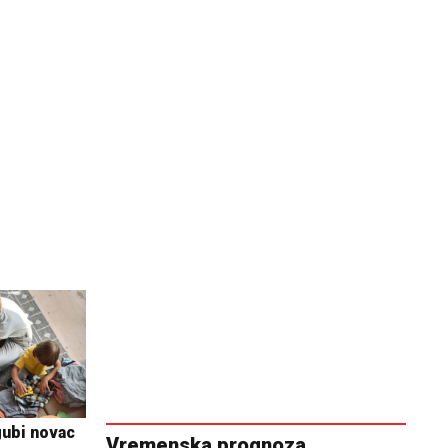
gubi novac
Vremenska prognoza