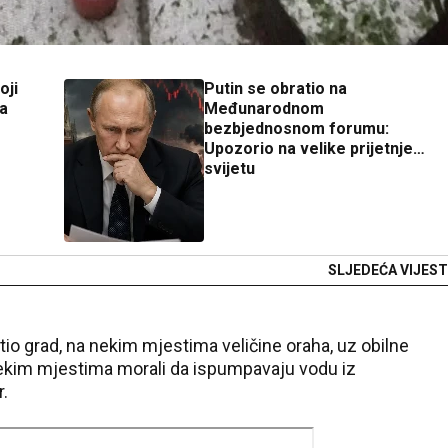
oji
Putin se obratio na
ja
Međunarodnom
bezbjednosnom forumu:
Upozorio na velike prijetnje
svijetu
SLJEDEĆA VIJEST
atio grad, na nekim mjestima veličine oraha, uz obilne
nekim mjestima morali da ispumpavaju vodu iz
r.