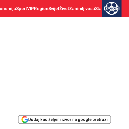
onomija
Sport
VIP
Region
Svijet
Život
Zanimljivosti
Stav
SP2026
Dodaj kao željeni izvor na google pretrazi