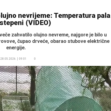
olujno nevrijeme: Temperatura pala
 stepeni (VIDEO)
uveče zahvatilo olujno nevreme, najgore je bilo u
krovove, čupao drveće, obarao stubove električne
energije.
28.05.2026.
09:01
0