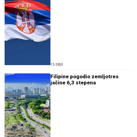
15:08
|
0
Filipine pogodio zemljotres
jačine 6,3 stepena