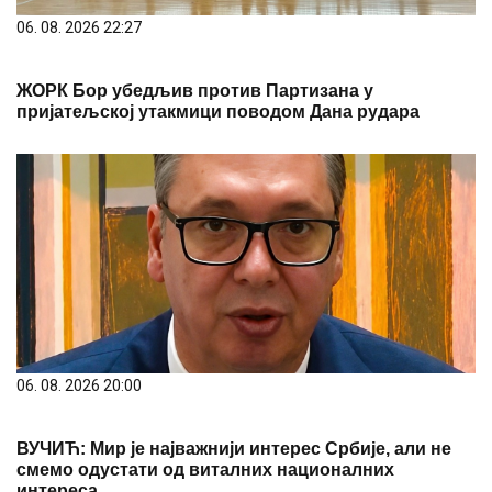
06. 08. 2026 22:27
ЖОРК Бор убедљив против Партизана у
пријатељској утакмици поводом Дана рудара
06. 08. 2026 20:00
ВУЧИЋ: Мир је најважнији интерес Србије, али не
смемо одустати од виталних националних
интереса