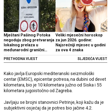
Mještani Pašinog Potoka
Veliki mjesečni horoskop
negoduju zbog pretvaranja
za jun 2026. godine:
lokalnog prelaza u
Najsrećniji mjesec u godini
međunarodni granični
za ova 4 znaka
prelaz
PRETHODNA VIJEST
SLJEDEĆA VIJEST
Kako javlja Europski mediteranski seizmološki
centar (EMSC), epicentar potresa, na dubini od devet
kilometara, bio je 10 kilometara južno od Siska i 55
kilometara jugoistočno od Zagreba.
Javljaju se brojni stanovnici Petrinje, koji kažu da je
subjektivni osjećaj da je potres bio jačine 4.2.