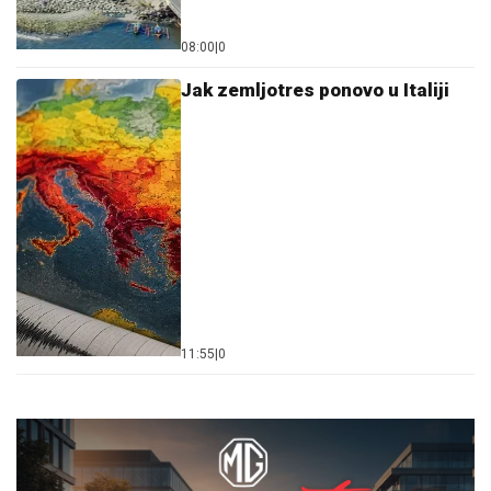
08:00
|
0
Jak zemljotres ponovo u Italiji
11:55
|
0