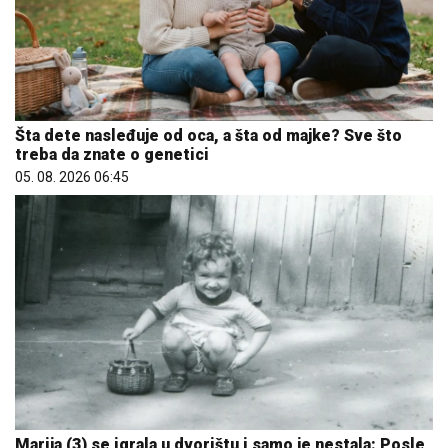
Šta dete nasleđuje od oca, a šta od majke? Sve što
treba da znate o genetici
05. 08. 2026 06:45
Marija (3) se igrala u dvorištu i samo je nestala: Posle