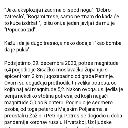
"Jaka eksplozija i zadrmalo ispod nogu", "Dobro
zatreslo", "Bogami trese, samo ne znam do kada će
to kuće izdržati", pišu oni, a jedan javlja i da mu je
"Popucao zid".
Kažu i da je dugo tresao, a neko dodaje i "kao bomba
da je pukla".
Podsjetimo, 29. decembra 2020, potres magnitude
6,4 pogodio je Sisačko-moslavačku županiju s
epicentrom 3 km jugozapadno od grada Petrinje.
Ovom su događaju prethodila tri velika potresa, od
kojih najjači magnitude 5,2. Nakon ovoga, uslijedila je
serija nekoliko stotina potresa, od kojih najjači
magnitude 5,0 po Richteru. Poginulo je sedmero
osoba, od toga petero u Majskim Poljanama, a
preostali u Žažini i Petrinji. Potres se dogodio u doba
pandemije koronavirusa u Hrvatskoj. Uz ljudske