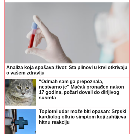
Analiza koja spašava život: Šta plinovi u krvi otkrivaju
o vašem zdravlju
"Odmah sam ga prepoznala,
nestvarno je" Mačak pronađen nakon
17 godina, požari doveli do dirljivog
susreta
Toplotni udar može biti opasan: Srpski
kardiolog otkrio simptom koji zahtijeva
hitnu reakciju