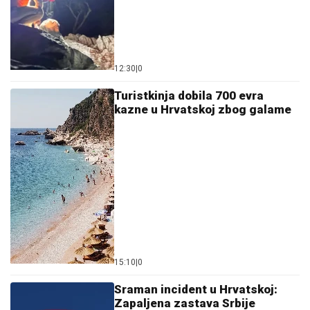
12:30
|
0
Turistkinja dobila 700 evra
kazne u Hrvatskoj zbog galame
15:10
|
0
Sraman incident u Hrvatskoj:
Zapaljena zastava Srbije