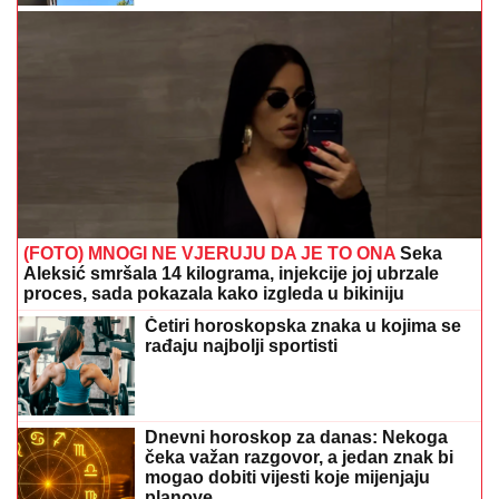
(FOTO) MNOGI NE VJERUJU DA JE TO ONA
Seka
Aleksić smršala 14 kilograma, injekcije joj ubrzale
proces, sada pokazala kako izgleda u bikiniju
Četiri horoskopska znaka u kojima se
rađaju najbolji sportisti
Dnevni horoskop za danas: Nekoga
čeka važan razgovor, a jedan znak bi
mogao dobiti vijesti koje mijenjaju
planove