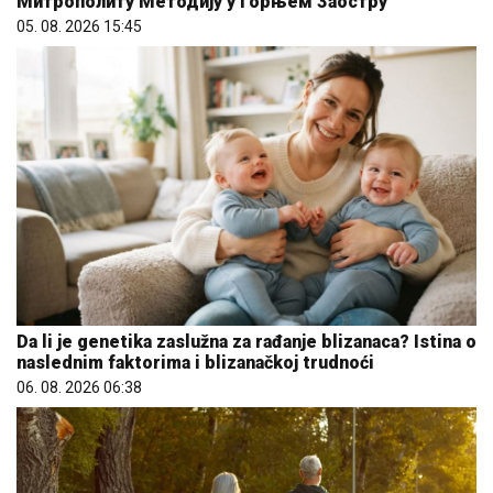
Митрополиту Методију у Горњем Заостру
05. 08. 2026 15:45
Da li je genetika zaslužna za rađanje blizanaca? Istina o
naslednim faktorima i blizanačkoj trudnoći
06. 08. 2026 06:38