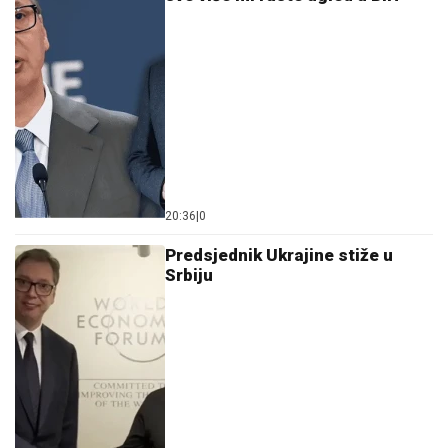
20:36
|
0
Predsjednik Ukrajine stiže u
Srbiju