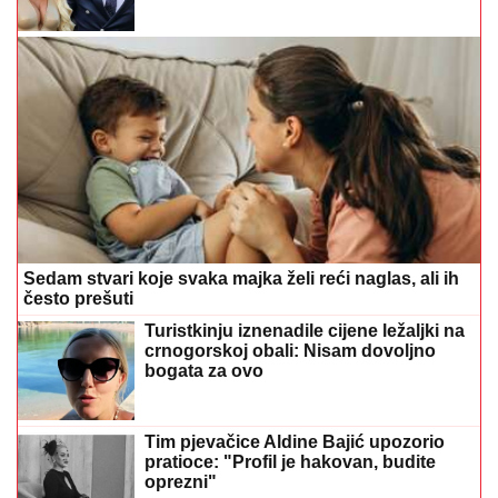
Sedam stvari koje svaka majka želi reći naglas, ali ih
često prešuti
Turistkinju iznenadile cijene ležaljki na
crnogorskoj obali: Nisam dovoljno
bogata za ovo
Tim pjevačice Aldine Bajić upozorio
pratioce: "Profil je hakovan, budite
oprezni"