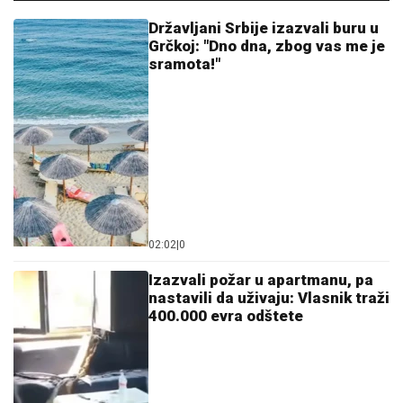
Državljani Srbije izazvali buru u
Grčkoj: "Dno dna, zbog vas me je
sramota!"
02:02
|
0
Izazvali požar u apartmanu, pa
nastavili da uživaju: Vlasnik traži
400.000 evra odštete