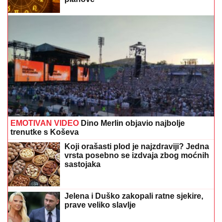
EMOTIVAN VIDEO
Dino Merlin objavio najbolje
trenutke s Koševa
Koji orašasti plod je najzdraviji? Jedna
vrsta posebno se izdvaja zbog moćnih
sastojaka
Jelena i Duško zakopali ratne sjekire,
prave veliko slavlje