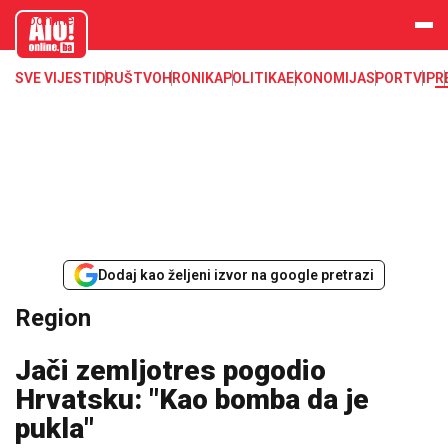
aloonline.b
a
SVE VIJESTI
DRUŠTVO
HRONIKA
POLITIKA
EKONOMIJA
SPORT
VIP
R
Dodaj kao željeni izvor na google pretrazi
Region
Jači zemljotres pogodio
Hrvatsku: "Kao bomba da je
pukla"