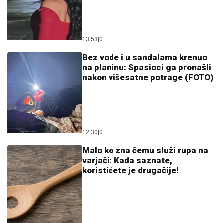
13:53
|
0
Bez vode i u sandalama krenuo
na planinu: Spasioci ga pronašli
nakon višesatne potrage (FOTO)
12:30
|
0
Malo ko zna čemu služi rupa na
varjači: Kada saznate,
koristićete je drugačije!