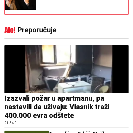
Preporučuje
Izazvali požar u apartmanu, pa
nastavili da uživaju: Vlasnik traži
400.000 evra odštete
21:54
|
0