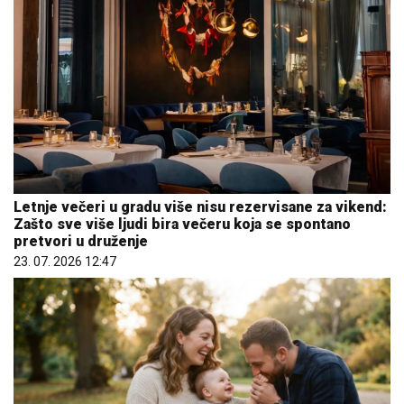
Letnje večeri u gradu više nisu rezervisane za vikend:
Zašto sve više ljudi bira večeru koja se spontano
pretvori u druženje
23. 07. 2026 12:47