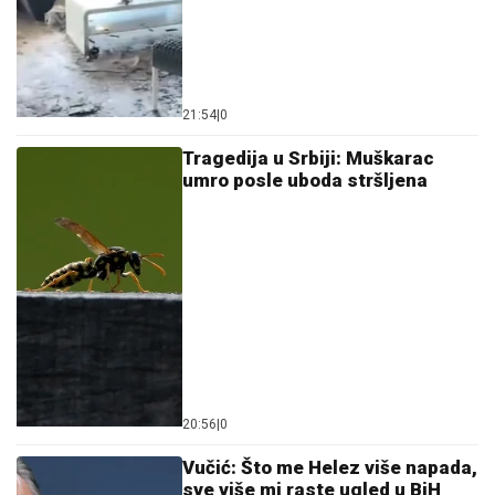
21:54
|
0
Tragedija u Srbiji: Muškarac
umro posle uboda stršljena
20:56
|
0
Vučić: Što me Helez više napada,
sve više mi raste ugled u BiH