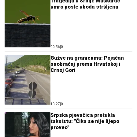
Tragedija u Srbiji: Muškarac
umro posle uboda stršljena
20:56
|
0
Gužve na granicama: Pojačan
saobraćaj prema Hrvatskoj i
Crnoj Gori
13:27
|
0
Srpska pjevačica pretukla
taksistu: "Čika se nije lijepo
proveo"