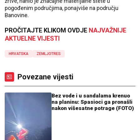
žrtve, nanio je značajne materijalne štete u
pogođenim područjima, ponajviše na području
Banovine.
PROČITAJTE KLIKOM OVDJE
NAJVAŽNIJE
AKTUELNE VIJESTI
HRVATSKA
ZEMLJOTRES
Povezane vijesti
Bez vode i u sandalama krenuo
na planinu: Spasioci ga pronašli
nakon višesatne potrage (FOTO)