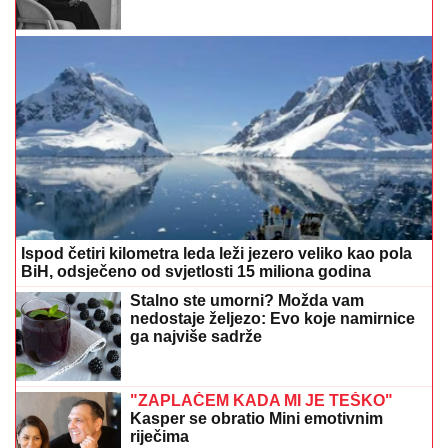
Ispod četiri kilometra leda leži jezero veliko kao pola
BiH, odsječeno od svjetlosti 15 miliona godina
Stalno ste umorni? Možda vam
nedostaje željezo: Evo koje namirnice
ga najviše sadrže
"ZAPLAČEM KADA MI JE TEŠKO"
Kasper se obratio Mini emotivnim
riječima